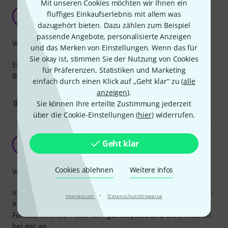
Mit unseren Cookies möchten wir Ihnen ein
Einfach aber dennoch gut.
fluffiges Einkaufserlebnis mit allem was
2
2KEvents 31.08.2021
dazugehört bieten. Dazu zählen zum Beispiel
passende Angebote, personalisierte Anzeigen
Verarbeitung
und das Merken von Einstellungen. Wenn das für
Sie okay ist, stimmen Sie der Nutzung von Cookies
Einfache D-Norm Bohrungen mit matter schwarzer
für Präferenzen, Statistiken und Marketing
Beschichtung. Alles in allem ein wunderschönes Produkt.
einfach durch einen Klick auf „Geht klar“ zu (
alle
anzeigen
).
0
0
BEWERTUNG MELDEN
Sie können Ihre erteilte Zustimmung jederzeit
über die Cookie-Einstellungen (
hier
) widerrufen.
Super Teil!
Geht klar
DR
Der Rheinhesse 17.03.2024
Cookies ablehnen
Weitere Infos
Verarbeitung
Ich habe mir die Einbauplatte bestellt, um einen PowerCon-
·
Impressum
Datenschutzhinweise
Anschluss in eine Kiste einzubauen. Es hat wirklich super
Funktioniert. Die Platte kam gut verpackt und ohne Macken
bei mir an.