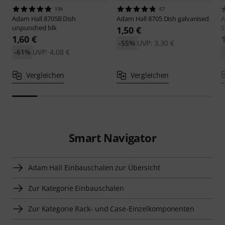
194
47
Adam Hall
8705B Dish
Adam Hall
8705 Dish galvanised
A
unpunched blk
S
1,50 €
1,60 €
-55%
UVP: 3,30 €
-61%
UVP: 4,08 €
Vergleichen
Vergleichen
Smart Navigator
Adam Hall Einbauschalen zur Übersicht
Zur Kategorie Einbauschalen
Zur Kategorie Rack- und Case-Einzelkomponenten