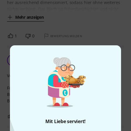
her ausreichend dimensioniert, sodass hier ohne weiteres
nichts verbiegt. Das Blech ist Pulverbeschichtet und nicht
Mehr anzeigen
1
0
BEWERTUNG MELDEN
Perfekt für Selbstbau.
@
@pa_jon_ 24.01.2022
Verarbeitung
Für 1,90€ ist diese Blende echt gut. Sehr gut verarbeitet,
Buchse passt rein aber naja wer liest sich schon zu so ner
Blende die Bewertungen durch.
4
0
BEWERTUNG MELDEN
Mit Liebe serviert!