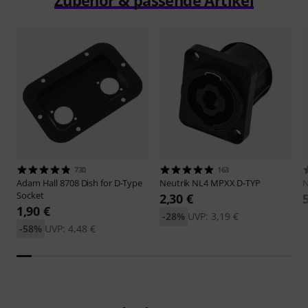
730
163
Adam Hall
8708 Dish for D-Type
Neutrik
NL4 MPXX D-TYP
N
Socket
2,30 €
1,90 €
-28%
UVP: 3,19 €
-58%
UVP: 4,48 €