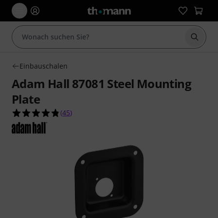
Suche 
Einbauschalen
Adam Hall 87081 Steel Mounting
Plate
4.8 von 5 Sternen aus 45 Kundenbewertungen
(
45
)