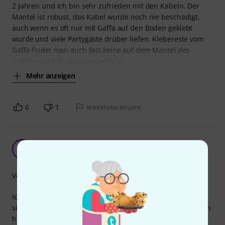
2 Jahren und ich bin sehr zufrieden mit den Kabeln. Der
Mantel ist robust, das Kabel wurde noch nie beschädigt,
auch wenn es oft nur mit Gaffa auf den Boden geklebt
wurde und viele Partygäste drüber liefen. Klebereste vom
Gaffa findet man auch fast keine auf dem Mantel des
Kabels und falls doch mal welche
Mehr anzeigen
6
1
BEWERTUNG MELDEN
CORDIAL CLS 225 SW
LM
Lukas M. 06.10.2009
Verarbeitung
Ich brauchte neue Lautsprecher Kabel, fertige Produkte
sind mir zu teuer, also selber konfektionieren. Dabei bin ich
hier bei Thomann auf das recht günstige Cordial CLS 225