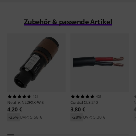
Zubehör & passende Artikel
121
425
Neutrik
NL2FXX-W-S
Cordial
CLS 240
N
4,20 €
3,80 €
-25%
UVP: 5,58 €
-28%
UVP: 5,30 €