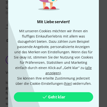
SW gestoßen. Hab mir damit jetzt 20m und 10m
Lautsprecherkabel gefertigt.
Die einzelnen Litzen sind sehr feindrähtig, was schonmal
positiv ist im Vergleich zum The Sssnake ist und der
Mit Liebe serviert!
Mehr anzeigen
Mit unseren Cookies möchten wir Ihnen ein
fluffiges Einkaufserlebnis mit allem was
2
0
BEWERTUNG MELDEN
dazugehört bieten. Dazu zählen zum Beispiel
passende Angebote, personalisierte Anzeigen
und das Merken von Einstellungen. Wenn das für
Das Beste
Sie okay ist, stimmen Sie der Nutzung von Cookies
A
für Präferenzen, Statistiken und Marketing
André287 16.02.2021
einfach durch einen Klick auf „Geht klar“ zu (
alle
Verarbeitung
anzeigen
).
Sie können Ihre erteilte Zustimmung jederzeit
Ich bin auf Grund einer Empfehlung auf dieses Produkt
über die Cookie-Einstellungen (
hier
) widerrufen.
gestoßen und suchte nach einem guten Lautsprecherkabel
für die UP Installation im Trockenbau. Besser hätte ich es
Geht klar
mir einfach nicht wünschen können. Vernünftiger Mantel,
schön flexibel. Ich empfehle es mittlerweile selber gern