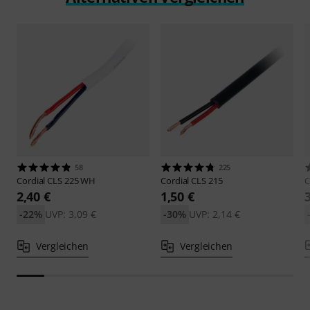
58
225
Cordial
CLS 225 WH
Cordial
CLS 215
C
2,40 €
1,50 €
-22%
UVP: 3,09 €
-30%
UVP: 2,14 €
Vergleichen
Vergleichen