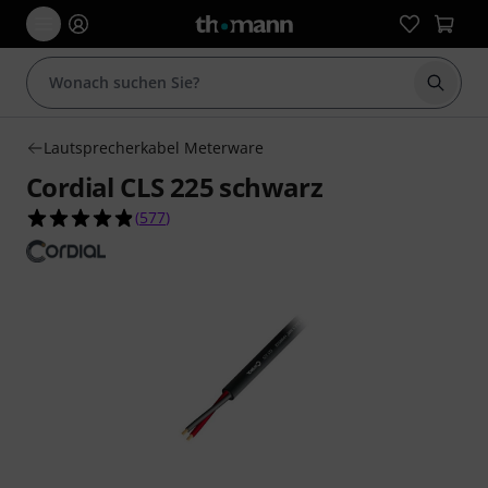
Suche 
Lautsprecherkabel Meterware
Cordial CLS 225 schwarz
4.9 von 5 Sternen aus 577 Kundenbewertungen
(
577
)