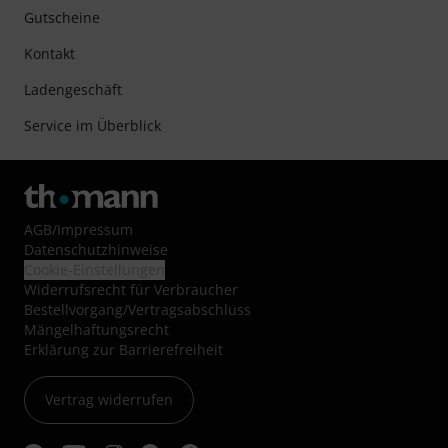
Gutscheine
Kontakt
Ladengeschäft
Service im Überblick
AGB
/
Impressum
Datenschutzhinweise
Cookie-Einstellungen
Widerrufsrecht für Verbraucher
Bestellvorgang/Vertragsabschluss
Mängelhaftungsrecht
Erklärung zur Barrierefreiheit
Vertrag widerrufen