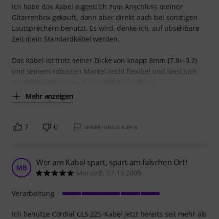
Ich habe das Kabel eigentlich zum Anschluss meiner
Gitarrenbox gekauft, dann aber direkt auch bei sonstigen
Lautsprechern benutzt. Es wird, denke ich, auf absehbare
Zeit mein Standardkabel werden.
Das Kabel ist trotz seiner Dicke von knapp 8mm (7.8+-0.2)
und seinem robusten Mantel recht flexibel und lässt sich
gut rollen. Ich denke, dazu trägt der Aufbau
Mehr anzeigen
7
0
BEWERTUNG MELDEN
Wer am Kabel spart, spart am falschen Ort!
MB
Marco B. 07.10.2009
Verarbeitung
Ich benutze Cordial CLS 225-Kabel jetzt bereits seit mehr als