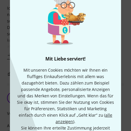
Ich benutze dieses Kabel momentan für zwei Zeck LF 118
nachbauten mit 18Sound 18W1000 und hatte es jetzt auch
schon auf ein Paar Gigs.
Der Schutzmantel ist super und das Kabel lässt sich sehr
schön verlegen und ist dabei nicht steif oder verdreht sich
komisch beim einrollen. Das Einzige was mich beim
abisolieren gestört hat ist das der Schutzmantel an zwei
Mehr anzeigen
Mit Liebe serviert!
Mit unseren Cookies möchten wir Ihnen ein
1
0
BEWERTUNG MELDEN
fluffiges Einkaufserlebnis mit allem was
dazugehört bieten. Dazu zählen zum Beispiel
passende Angebote, personalisierte Anzeigen
Super LS-Kabel für größere Entfernungen...
und das Merken von Einstellungen. Wenn das für
M
MarieHuana 10.11.2010
Sie okay ist, stimmen Sie der Nutzung von Cookies
für Präferenzen, Statistiken und Marketing
Verarbeitung
einfach durch einen Klick auf „Geht klar“ zu (
alle
anzeigen
).
Als Musiker bin ich bisher für LS-Kabellängen von 10m bis
Sie können Ihre erteilte Zustimmung jederzeit