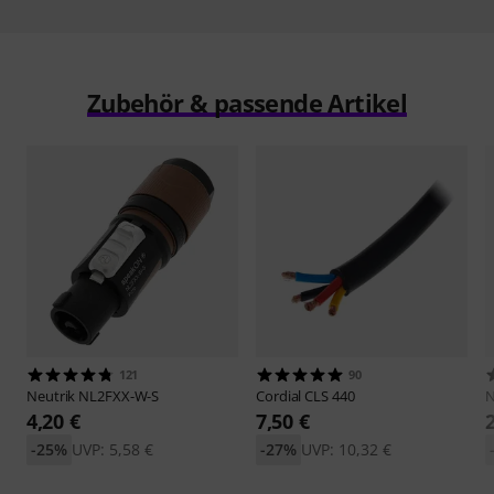
Zubehör & passende Artikel
121
90
Neutrik
NL2FXX-W-S
Cordial
CLS 440
N
4,20 €
7,50 €
-25%
UVP: 5,58 €
-27%
UVP: 10,32 €