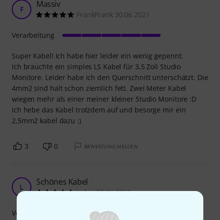
Massiv
F
FrankPrank 30.06.2021
Verarbeitung
Super Kabel! Ich habe hier leider ein wenig gepennt.
Ich brauchte ein simples LS Kabel für 3,5 Zoll Studio
Monitore. Leider habe ich den Querschnitt unterschätzt. Die
4mm2 sind halt schon ziemlich fett. Zwei Meter Kabel
wiegen mehr als einer meiner kleiner Studio Monitore :D
Ich hebe das Kabel trotzdem auf und besorge mir ein
2,5mm2 kabel dazu :)
3
0
BEWERTUNG MELDEN
Schönes Kabel
L
Lubie 23.01.2018
Verarbeitung