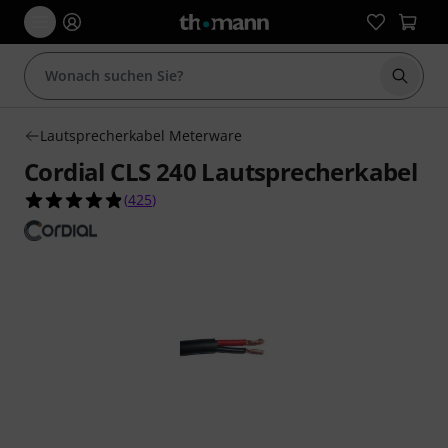
Suche 
Lautsprecherkabel Meterware
Cordial CLS 240 Lautsprecherkabel
4.9 von 5 Sternen aus 425 Kundenbewertungen
(
425
)