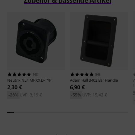
Zubehör & passende Artikel
163
548
Neutrik
NL4 MPXX D-TYP
Adam Hall
3402 Bar Handle
1
2,30 €
6,90 €
-28%
UVP: 3,19 €
-55%
UVP: 15,42 €