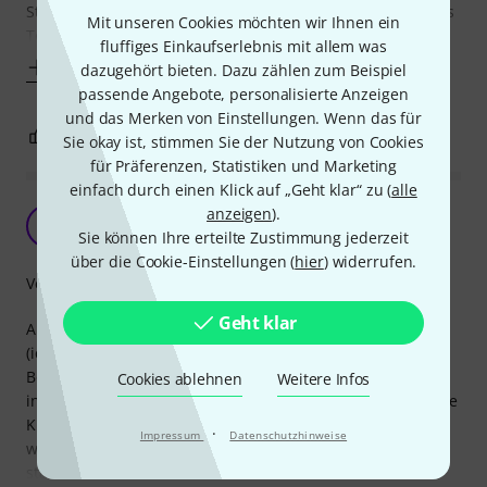
Stahlbauweise läßt hierüber keine Zweifel aufkommen: Das
Mit unseren Cookies möchten wir Ihnen ein
Teil ist sehr
fluffiges Einkaufserlebnis mit allem was
Mehr anzeigen
dazugehört bieten. Dazu zählen zum Beispiel
passende Angebote, personalisierte Anzeigen
und das Merken von Einstellungen. Wenn das für
0
0
BEWERTUNG MELDEN
Sie okay ist, stimmen Sie der Nutzung von Cookies
für Präferenzen, Statistiken und Marketing
einfach durch einen Klick auf „Geht klar“ zu (
alle
Kunststoffkappe kann sich lösen
anzeigen
).
RG
Sie können Ihre erteilte Zustimmung jederzeit
Ron Granger 14.09.2020
über die Cookie-Einstellungen (
hier
) widerrufen.
Verarbeitung
Geht klar
Auch wenn das Produkt insgesamt stabil genug erscheint
(ich gehe nicht davon aus, dass bei einer normal schweren
Box ein Sicherheitsrisiko besteht) habe ich bei einer
Cookies ablehnen
Weitere Infos
inzwischen etwas älteren Produktion gesehen, dass sich die
Kunststoffkappe am Ende des Flansches rausgedrückt hat,
·
Impressum
Datenschutzhinweise
wodurch das Rohr also hinten offen war. Es hält trotzdem
stabil, da auch das Metall