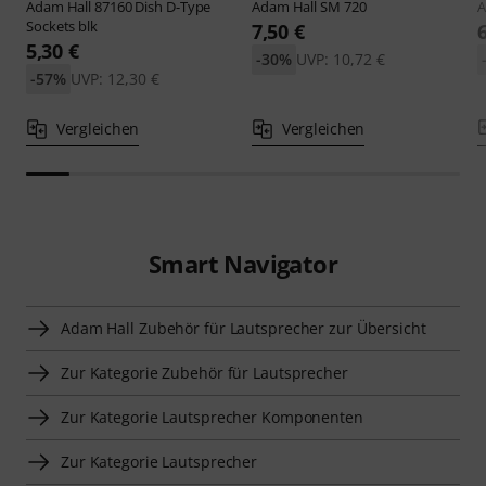
Adam Hall
87160 Dish D-Type
Adam Hall
SM 720
A
Sockets blk
7,50 €
5,30 €
-30%
UVP: 10,72 €
-57%
UVP: 12,30 €
Vergleichen
Vergleichen
Smart Navigator
Adam Hall Zubehör für Lautsprecher zur Übersicht
Zur Kategorie Zubehör für Lautsprecher
Zur Kategorie Lautsprecher Komponenten
Zur Kategorie Lautsprecher