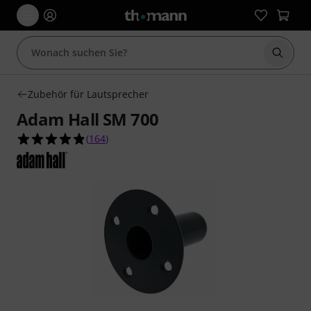
Suche 
Zubehör für Lautsprecher
Adam Hall SM 700
4.9 von 5 Sternen aus 164 Kundenbewertungen
(
164
)