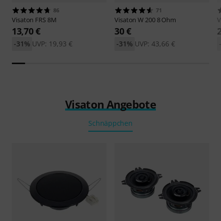
86
71
Visaton
FRS 8M
Visaton
W 200 8 Ohm
V
13,70 €
30 €
-31%
UVP: 19,93 €
-31%
UVP: 43,66 €
Visaton Angebote
Schnäppchen