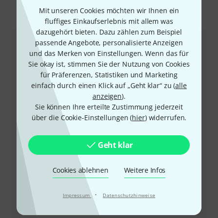
Mit unseren Cookies möchten wir Ihnen ein
So erreichen Sie uns
fluffiges Einkaufserlebnis mit allem was
dazugehört bieten. Dazu zählen zum Beispiel
passende Angebote, personalisierte Anzeigen
Kundenservice
und das Merken von Einstellungen. Wenn das für
Sie okay ist, stimmen Sie der Nutzung von Cookies
für Präferenzen, Statistiken und Marketing
einfach durch einen Klick auf „Geht klar“ zu (
alle
anzeigen
).
Sie können Ihre erteilte Zustimmung jederzeit
über die Cookie-Einstellungen (
hier
) widerrufen.
Geht klar
+49-9546-9223-66
Cookies ablehnen
Weitere Infos
Unser Thomann Team Kundenservice steht Ihnen bei
allen Fragen und Problemen nach dem Kauf zur Seite.
·
Impressum
Datenschutzhinweise
Kundennummer bereithalten