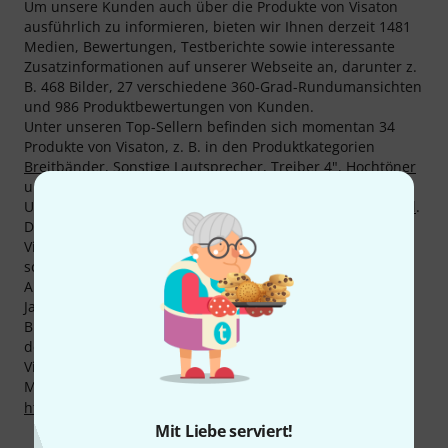
Um unsere Kunden auch über die Produkte von Visaton
ausführlich zu informieren, bieten wir Ihnen derzeit 1481
Medien, Bewertungen, Testberichte sowie interessante
Zusatzinformationen auf unserer Webseite an, darunter z.
B. 468 Bilder, 27 verschiedene 360-Grad-Rundumansichten
und 986 Produktbewertungen von Kunden.
Unter unseren Top-Sellern befinden sich momentan 34
Produkte von Visaton, z. B. in den Produktkategorien
Breitbänder
,
Sonstige Lautsprecher
,
Treiber 4"
,
Hochtöner
und
Lautsprecher 8"
.
Unser aktueller Top-Seller heißt
Visaton Damping Material
.
Der absolute Dauerbrenner unter den Produkten von
Visaton ist
Visaton FRS 8M
. Von diesem wurden bei uns
schon mehr als 20.000 gekauft.
Auf alle Produkte von Visaton erhalten Sie insgesamt 3
Jahre Garantie.
Billig kann jeder, aber nicht so wie Thomann :-) Alleine in
den letzten 90 Tagen haben wir bei 27 Produkten von
Visaton die Preise nach unten korrigiert.
Mehr Informationen zum Hersteller finden Sie auf
http://www.visaton.de
Mit Liebe serviert!