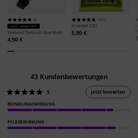
24
12012
Ernie Ball
2221
H
PASST GARANTIERT
R
5,90 €
Titebond
Titebrush Glue Brush
4,90 €
43
Kundenbewertungen
Jetzt bewerten
5
/ 5
REINIGUNGSWIRKUNG
PFLEGEWIRKUNG