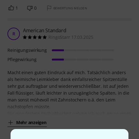
1
0
BEWERTUNG MELDEN
American Standard
R
RingoStarr 17.03.2025
Reinigungswirkung
Pflegewirkung
Macht einen guten Eindruck auf mich. Tatsächlich anders
als heimische Leimkleber dank einfallsreicher Spitzentülle
sehr gut auftragbar und wiederverschließbar. Ist auf jeden
Fall flüssiger, läuft leichter in unzugängliche Spalten, in die
man sonst mühevoll mit Zahnstochern o.ä. den Leim
nachstopfen müsste.
Für eine festere Endhaltbarkeit nehme ich auch gerne einen
Mehr anzeigen