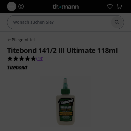
Suche 
Pflegemittel
Titebond 141/2 III Ultimate 118ml
5.0 von 5 Sternen aus 43 Kundenbewertungen
(
43
)