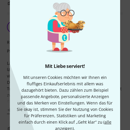
0
0
BEWERTUNG MELDEN
State Of The Art
U
Ulrich796 23.03.2020
Reinigungswirkung
Pflegewirkung
Läßt sich im Prinzip wie normaler Kaltleim verarbeiten, die
Mit Liebe serviert!
längere Standzeit gegenüber dem Original muß man
vielleicht nicht unbedingt haben, mir war es so sicherer.
Mit unseren Cookies möchten wir Ihnen ein
Das bedingt allerdings auch eine deutlich längere
fluffiges Einkaufserlebnis mit allem was
Trockenzeit, ein eingeklebter Hals hat sich bei mir nach fast
dazugehört bieten. Dazu zählen zum Beispiel
zwei Tagen unter dem Saitenzug wieder gelöst. Also etwas
passende Angebote, personalisierte Anzeigen
Geduld mitbringen, dann ist das
und das Merken von Einstellungen. Wenn das für
Sie okay ist, stimmen Sie der Nutzung von Cookies
Mehr anzeigen
für Präferenzen, Statistiken und Marketing
einfach durch einen Klick auf „Geht klar“ zu (
alle
2
0
anzeigen
).
BEWERTUNG MELDEN