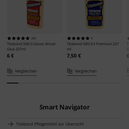
200
9
Titebond
506/3 Classic Wood
Titebond
500/3 II Premium 237
T
Glue 237ml
ml
G
6 €
7,50 €
Vergleichen
Vergleichen
Smart Navigator
Titebond Pflegemittel zur Übersicht