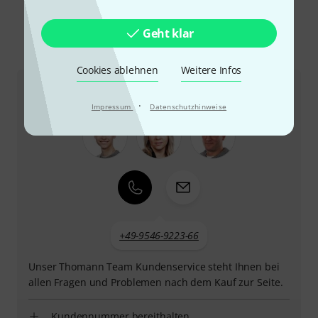
Geht klar
So erreichen Sie uns
Cookies ablehnen
Weitere Infos
Kundenservice
·
Impressum
Datenschutzhinweise
+49-9546-9223-66
Unser Thomann Team Kundenservice steht Ihnen bei
allen Fragen und Problemen nach dem Kauf zur Seite.
Kundennummer bereithalten