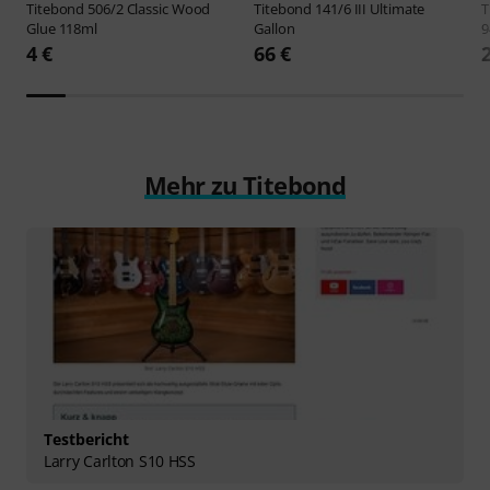
Titebond
506/2 Classic Wood
Titebond
141/6 III Ultimate
T
Glue 118ml
Gallon
9
4 €
66 €
Mehr zu Titebond
Testbericht
Larry Carlton S10 HSS