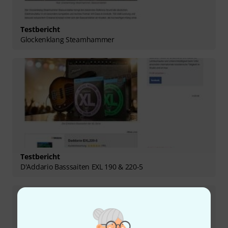
Testbericht
Glockenklang Steamhammer
Testbericht
D'Addario Basssaiten EXL 190 & 220-5