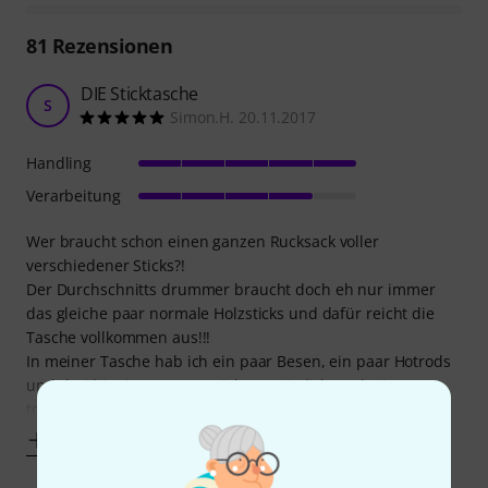
81
Rezensionen
DIE Sticktasche
S
Simon.H. 20.11.2017
Handling
Verarbeitung
Wer braucht schon einen ganzen Rucksack voller
verschiedener Sticks?!
Der Durchschnitts drummer braucht doch eh nur immer
das gleiche paar normale Holzsticks und dafür reicht die
Tasche vollkommen aus!!!
In meiner Tasche hab ich ein paar Besen, ein paar Hotrods
und drei bis vier Paar 5A Sticks. Zusätzlich noch ein paar
tools und einen kulli! (ja der Plaatz
Mehr anzeigen