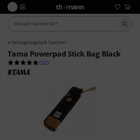
Suche 
Schlagzeugstock Taschen
Tama Powerpad Stick Bag Black
4.8 von 5 Sternen aus 137 Kundenbewertungen
(
137
)