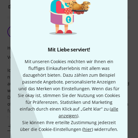
4
0
BEWERTUNG MELDEN
Verarbeitung Verbesserungswürdig
A
Alex_Kn 22.04.2022
Handling
Mit Liebe serviert!
Verarbeitung
Mit unseren Cookies möchten wir Ihnen ein
fluffiges Einkaufserlebnis mit allem was
Ich benutze die Tasche seit ca. 1 Jahr regelmäßig - also
dazugehört bieten. Dazu zählen zum Beispiel
nicht nur an der Tom hängend und da bleibt sie - sondern
passende Angebote, personalisierte Anzeigen
aus dem regal - am Floor Tom aufhängen - Sticks raus - und
und das Merken von Einstellungen. Wenn das für
wieder zurück (so 2-3 mal pro Woche)
Sie okay ist, stimmen Sie der Nutzung von Cookies
Die Floor Tom Aufhängung war bereits nach kürzester Zeit
für Präferenzen, Statistiken und Marketing
offen bzw. hing die Tasche an einem Faden - hat aber noch
einfach durch einen Klick auf „Geht klar“ zu (
alle
funktioniert drum naja egal
anzeigen
).
Letztens
Sie können Ihre erteilte Zustimmung jederzeit
Mehr anzeigen
über die Cookie-Einstellungen (
hier
) widerrufen.