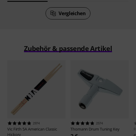
Vergleichen
Zubehör & passende Artikel
2974
2574
Vic Firth
5A American Classic
Thomann
Drum Tuning Key
Hickory
2 €