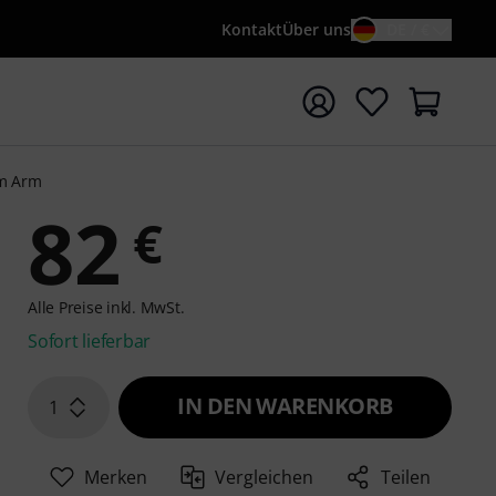
Kontakt
Über uns
DE / €
e mit Suchwort {searchTerm} starten
m Arm
82
€
Alle Preise inkl. MwSt.
Sofort lieferbar
IN DEN WARENKORB
1
Merken
Vergleichen
Teilen