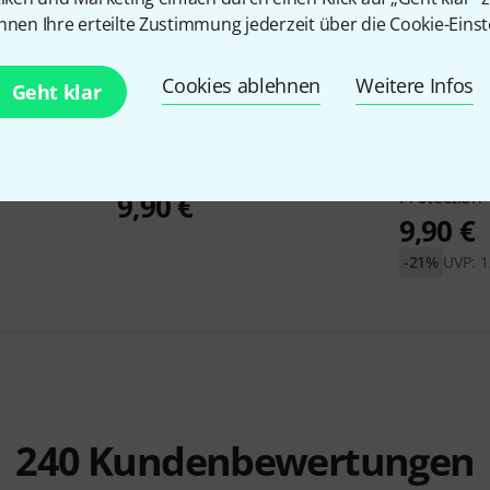
nnen Ihre erteilte Zustimmung jederzeit über die Cookie-Einst
Cookies ablehnen
Weitere Infos
Geht klar
3449
al Boom
Rtom
Moongel Damper Pads
Evans
EQPB
Protection
9,90 €
9,90 €
-21%
UVP: 1
240
Kundenbewertungen