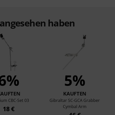
t angesehen haben
6%
5%
KAUFTEN
KAUFTEN
nium CBC-Set 03
Gibraltar SC-GCA Grabber
Cymbal Arm
18 €
46 €