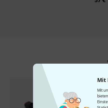
Mit 
Mit un
biete
Einste
Statis