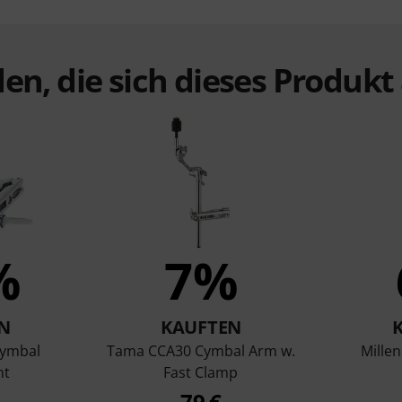
en, die sich dieses Produk
%
7%
N
KAUFTEN
ymbal
Tama CCA30 Cymbal Arm w.
Mille
nt
Fast Clamp
79 €