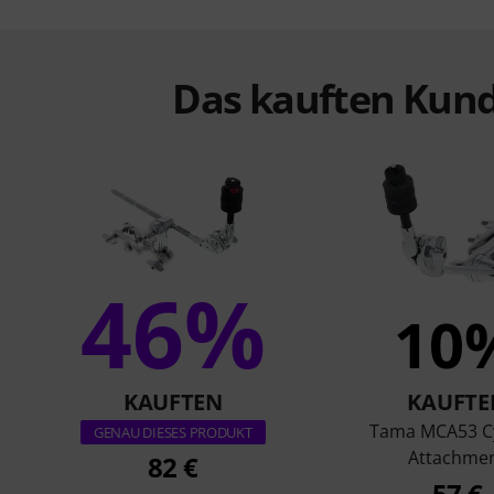
Das kauften Kund
46%
10
KAUFTEN
KAUFTE
Tama MCA53 C
GENAU DIESES PRODUKT
Attachme
82 €
57 €