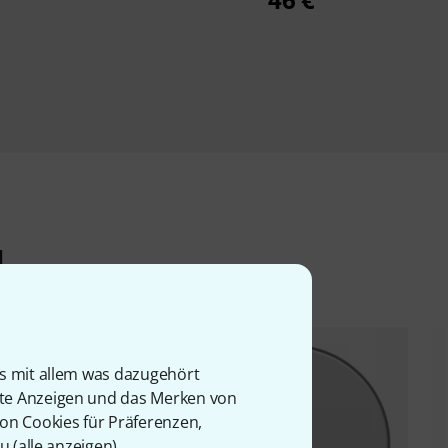
l
is mit allem was dazugehört
rte Anzeigen und das Merken von
von Cookies für Präferenzen,
u (
alle anzeigen
).