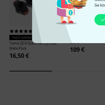
Sie kö
632
229
Tama
HC83BW Cymb
PASST GARANTIERT
Stand
Tama
QC8 Quick-Set Cymbal
109 €
Mate Pack
16,50 €