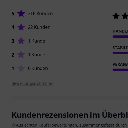
5
216 Kunden
4
22 Kunden
HANDL
3
1 Kunde
STABIL
2
1 Kunde
VERARB
1
0 Kunden
Bewertungsrichtlinien
Kundenrezensionen im Überbl
Aus echten Käuferbewertungen, zusammengefasst durch 