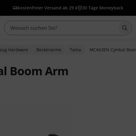
kostenfreier Versand ab 29 €
30 Tage Moneyback
Such
zeug Hardware
Beckenarme
Tama
MCA63EN Cymbal Boo
l Boom Arm
bewertungen