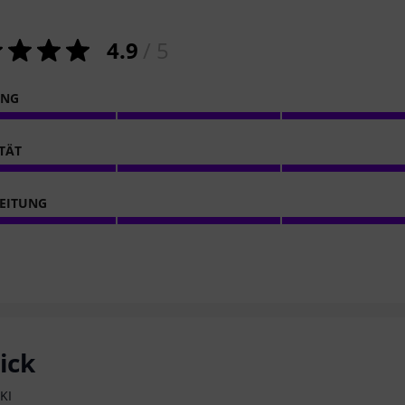
4.9
/ 5
ING
ITÄT
EITUNG
ick
KI