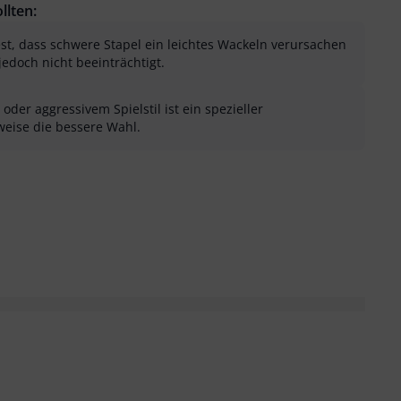
llten:
fest, dass schwere Stapel ein leichtes Wackeln verursachen
jedoch nicht beeinträchtigt.
der aggressivem Spielstil ist ein spezieller
eise die bessere Wahl.
sung als hilfreich
menfassung als nicht hilfreich