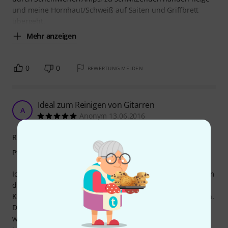
und meine Hornhaut/Schweiß auf Saiten und Griffbrett
übergeht.
Mehr anzeigen
0
0
BEWERTUNG MELDEN
Ideal zum Reinigen von Gitarren
A
Anonym 13.06.2016
Reinigungswirkung
Pflegewirkung
Ich verwende das Tuch nach jeder Probe und jedem Gig um
die Saiten, das Griffbrett mit den Bundstäbchen und den
Korpus von Schmutz- und Schweißrückständen zu befreien.
Dabei reinigt das Microfasertuch sehr gut, ohne dass
weitere Reinigungsmittel verwendet werden. Außerdem