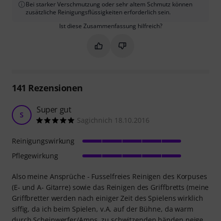
Bei starker Verschmutzung oder sehr altem Schmutz können
zusätzliche Reinigungsflüssigkeiten erforderlich sein.
Ist diese Zusammenfassung hilfreich?
Markieren Sie diese Zusammenfassung
Markieren Sie diese Zusammen
141
Rezensionen
Super gut
S
Sagichnich 18.10.2016
Reinigungswirkung
Pflegewirkung
Also meine Ansprüche - Fusselfreies Reinigen des Korpuses
(E- und A- Gitarre) sowie das Reinigen des Griffbretts (meine
Griffbretter werden nach einiger Zeit des Spielens wirklich
siffig, da ich beim Spielen, v.A. auf der Bühne, da warm
durch Scheinwerfer/Amps, zu schwitzenden händen neige