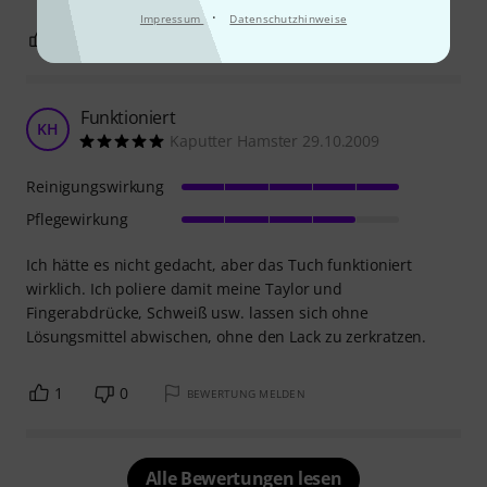
·
Impressum
Datenschutzhinweise
0
0
BEWERTUNG MELDEN
Funktioniert
KH
Kaputter Hamster 29.10.2009
Reinigungswirkung
Pflegewirkung
Ich hätte es nicht gedacht, aber das Tuch funktioniert
wirklich. Ich poliere damit meine Taylor und
Fingerabdrücke, Schweiß usw. lassen sich ohne
Lösungsmittel abwischen, ohne den Lack zu zerkratzen.
1
0
BEWERTUNG MELDEN
Alle Bewertungen lesen