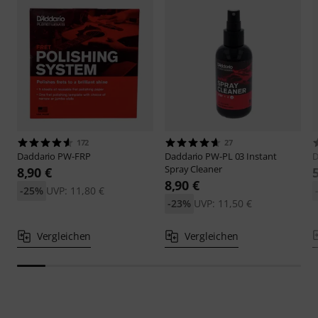
172
27
Daddario
PW-FRP
Daddario
PW-PL 03 Instant
D
Spray Cleaner
8,90 €
8,90 €
-25%
UVP: 11,80 €
-23%
UVP: 11,50 €
Vergleichen
Vergleichen