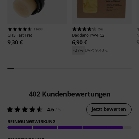
11408
243
GHS
Fast Fret
Daddario
PW-PC2
M
9,30 €
6,90 €
-27%
UVP: 9,40 €
402
Kundenbewertungen
Jetzt bewerten
4.6
/ 5
REINIGUNGSWIRKUNG