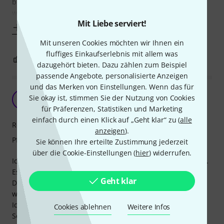
bleibt es dabei fusselfrei, was bei dem Reinigungstuch,
welches bei meiner Fender Strat dabei
Mit Liebe serviert!
Mehr anzeigen
Mit unseren Cookies möchten wir Ihnen ein
fluffiges Einkaufserlebnis mit allem was
0
0
BEWERTUNG MELDEN
dazugehört bieten. Dazu zählen zum Beispiel
passende Angebote, personalisierte Anzeigen
und das Merken von Einstellungen. Wenn das für
Sie okay ist, stimmen Sie der Nutzung von Cookies
T
TriLo 30.07.2021
für Präferenzen, Statistiken und Marketing
einfach durch einen Klick auf „Geht klar“ zu (
alle
Reinigungswirkung
anzeigen
).
Pflegewirkung
Sie können Ihre erteilte Zustimmung jederzeit
über die Cookie-Einstellungen (
hier
) widerrufen.
Ich habe dieses Mikrofasertuch für meine Gitarren gekauft.
Es funktioniert ohne weitere Hilfsmittel wirklich super.
Geht klar
Das Schöne ist, dass es gewaschen werden kann und
wieder wie neu ist.
Ich werde mir demnächst ein zweites kaufen.
Cookies ablehnen
Weitere Infos
Sehr empfehlenswert.