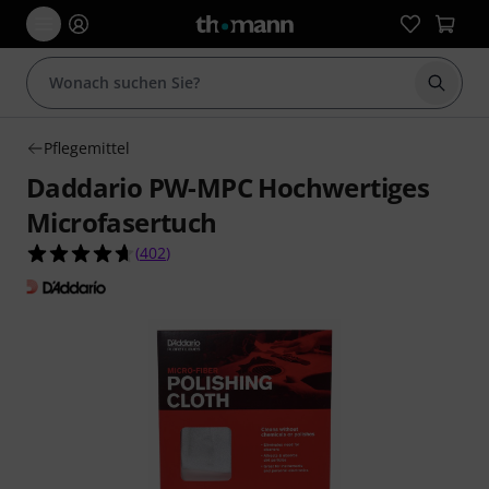
Suche 
Pflegemittel
Daddario PW-MPC Hochwertiges
Microfasertuch
4.6 von 5 Sternen aus 402 Kundenbewertungen
(
402
)