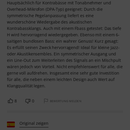
Hauptsächlich für Kontrabässe mit Tonabnehmer und
Overhead-Mikrofon (DPA-Typ) geeignet: Durch die
symmetrische Pegelanpassung liefert es eine
wunderschöne Wiedergabe des akustischen
Kontrabassklangs. Auch mit einem Fbass getestet: Das tiefe
H wird hervorragend wiedergegeben. Ebenso mit einem 6-
saitigen bundlosen Bass: ein wahrer Genuss! Kurz gesagt:
Es erfüllt seinen Zweck hervorragend! Ideal für kleine Jazz-
oder Akustikensembles. Ein symmetrischer Ausgang und
ein Line-Out zum Weiterleiten des Signals an ein Mischpult
wären jedoch von Vorteil. Nicht empfehlenswert für alle, die
gerne voll aufdrehen. Insgesamt eine sehr gute Investition
für alle, die neben einem leichten Design auch Wert auf
Klangqualität legen.
8
0
BEWERTUNG MELDEN
Original zeigen