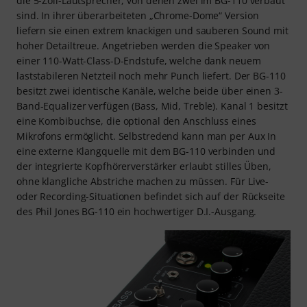
die 5-Zoll-Lautsprecher, von denen zwei im BG-110 verbaut
sind. In ihrer überarbeiteten „Chrome-Dome“ Version
liefern sie einen extrem knackigen und sauberen Sound mit
hoher Detailtreue. Angetrieben werden die Speaker von
einer 110-Watt-Class-D-Endstufe, welche dank neuem
laststabileren Netzteil noch mehr Punch liefert. Der BG-110
besitzt zwei identische Kanäle, welche beide über einen 3-
Band-Equalizer verfügen (Bass, Mid, Treble). Kanal 1 besitzt
eine Kombibuchse, die optional den Anschluss eines
Mikrofons ermöglicht. Selbstredend kann man per Aux In
eine externe Klangquelle mit dem BG-110 verbinden und
der integrierte Kopfhörerverstärker erlaubt stilles Üben,
ohne klangliche Abstriche machen zu müssen. Für Live-
oder Recording-Situationen befindet sich auf der Rückseite
des Phil Jones BG-110 ein hochwertiger D.I.-Ausgang.