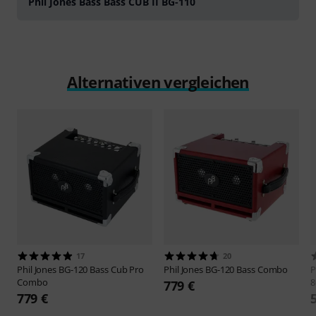
Phil Jones Bass Bass CUB II BG-110
Alternativen vergleichen
17
20
Phil Jones
BG-120 Bass Cub Pro
Phil Jones
BG-120 Bass Combo
P
Combo
8
779 €
779 €