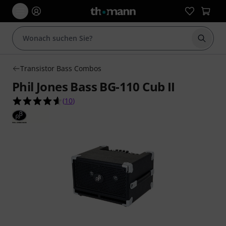
Suche 
Transistor Bass Combos
Phil Jones Bass BG-110 Cub II
4.6 von 5 Sternen aus 10 Kundenbewertungen
(
10
)