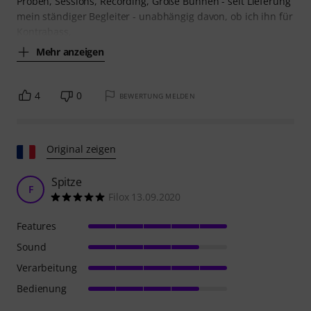
Proben, Sessions, Recording, Große Bühnen - seit Lieferung
mein ständiger Begleiter - unabhängig davon, ob ich ihn für
Kontrabass,
Mehr anzeigen
4
0
BEWERTUNG MELDEN
Original zeigen
Spitze
F
Filox 13.09.2020
Features
Sound
Verarbeitung
Bedienung