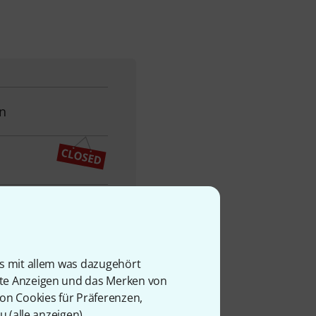
n
is mit allem was dazugehört
rte Anzeigen und das Merken von
von Cookies für Präferenzen,
u (
alle anzeigen
).