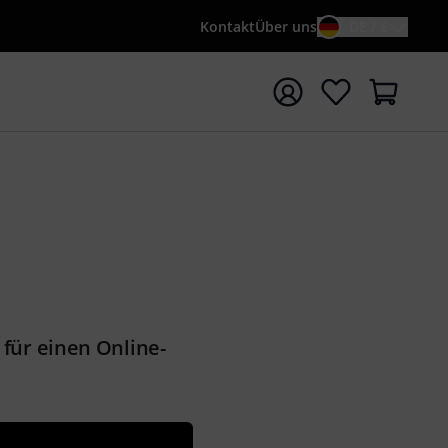
Kontakt
Über uns
DE / €
e mit Suchwort {searchTerm} starten
für einen Online-