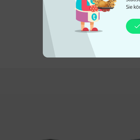
Sie kö