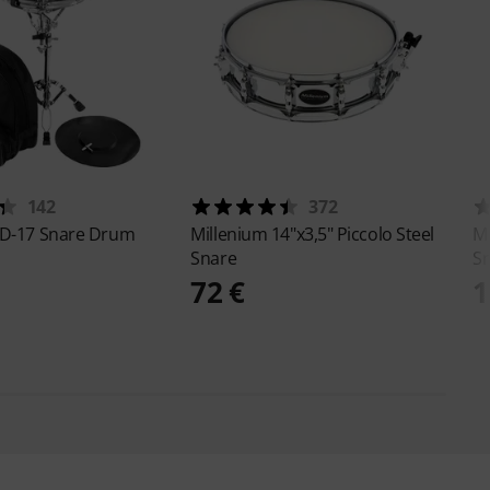
142
372
D-17 Snare Drum
Millenium
14"x3,5" Piccolo Steel
M
Snare
S
72 €
1