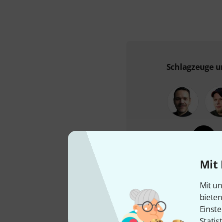
Schlagzeuge u
Mit 
09546-
Mit un
biete
Einste
Statis