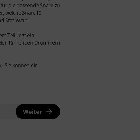
h für die passende Snare zu
r, welche Snare für
nd Stativwahl.
m Teil liegt ein
vielen führenden Drummern
 - Sie können ein
Weiter