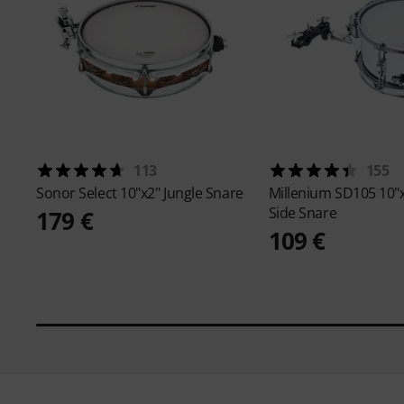
113
155
Sonor
Select 10"x2" Jungle Snare
Millenium
SD105 10"x
Side Snare
179 €
109 €