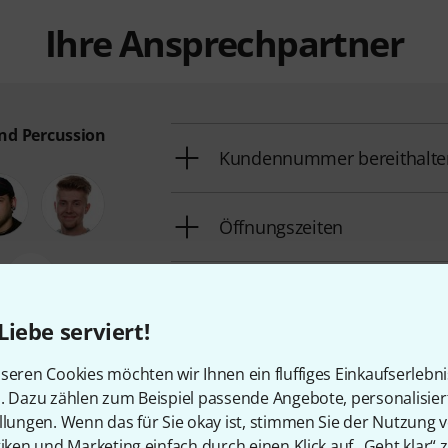
Ihre Ansprechpartner
nd Percussion
Kundennummer bereithalte
Öffnungszeiten
Rückruf vereinbaren
Liebe serviert!
9223-40
Mehr Kontaktoptionen
seren Cookies möchten wir Ihnen ein fluffiges Einkaufserlebn
n. Dazu zählen zum Beispiel passende Angebote, personalisie
llungen. Wenn das für Sie okay ist, stimmen Sie der Nutzung 
Produkt zurücksenden
tiken und Marketing einfach durch einen Klick auf „Geht klar“ z