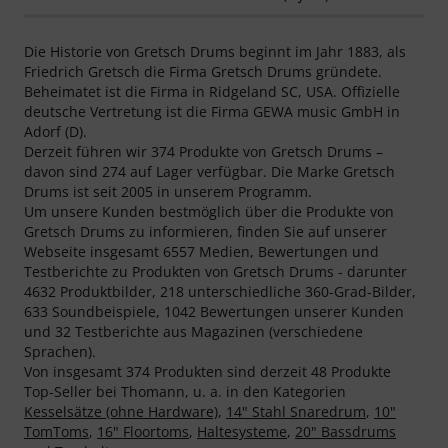
Die Historie von Gretsch Drums beginnt im Jahr 1883, als
Friedrich Gretsch die Firma Gretsch Drums gründete.
Beheimatet ist die Firma in Ridgeland SC, USA. Offizielle
deutsche Vertretung ist die Firma GEWA music GmbH in
Adorf (D).
Derzeit führen wir 374 Produkte von Gretsch Drums –
davon sind 274 auf Lager verfügbar. Die Marke Gretsch
Drums ist seit 2005 in unserem Programm.
Um unsere Kunden bestmöglich über die Produkte von
Gretsch Drums zu informieren, finden Sie auf unserer
Webseite insgesamt 6557 Medien, Bewertungen und
Testberichte zu Produkten von Gretsch Drums - darunter
4632 Produktbilder, 218 unterschiedliche 360-Grad-Bilder,
633 Soundbeispiele, 1042 Bewertungen unserer Kunden
und 32 Testberichte aus Magazinen (verschiedene
Sprachen).
Von insgesamt 374 Produkten sind derzeit 48 Produkte
Top-Seller bei Thomann, u. a. in den Kategorien
Kesselsätze (ohne Hardware)
,
14" Stahl Snaredrum
,
10"
TomToms
,
16" Floortoms
,
Haltesysteme
,
20" Bassdrums