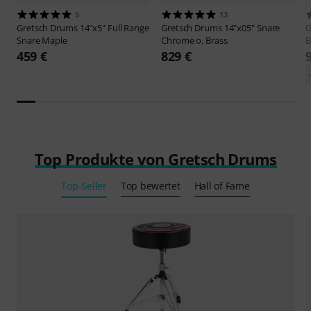
5
13
Gretsch Drums
14"x5" Full Range
Gretsch Drums
14"x05" Snare
G
Snare Maple
Chrome o. Brass
B
459 €
829 €
Top Produkte von Gretsch Drums
Top-Seller
Top bewertet
Hall of Fame