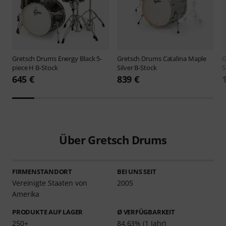
Gretsch Drums
Energy Black 5-
Gretsch Drums
Catalina Maple
G
piece H B-Stock
Silver B-Stock
S
645 €
839 €
Über Gretsch Drums
FIRMENSTANDORT
BEI UNS SEIT
Vereinigte Staaten von
2005
Amerika
PRODUKTE AUF LAGER
Ø VERFÜGBARKEIT
250+
84.63% (1 Jahr)