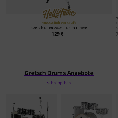
1000 Stück verkauft
G
Gretsch Drums
9608-2 Drum Throne
129 €
Gretsch Drums Angebote
Schnäppchen