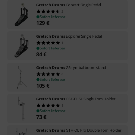
Gretsch Drums
Concert Single Pedal
2
Sofort lieferbar
129
€
Gretsch Drums
Explorer Single Pedal
1
Sofort lieferbar
84
€
Gretsch Drums
G5 cymbal boom stand
6
Sofort lieferbar
105
€
Gretsch Drums
GS1-THSL Single Tom Holder
1
Sofort lieferbar
73
€
Gretsch Drums
GTH-DL Pro Double Tom Holder