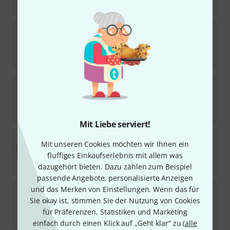
249
€
Gretsch Drums
Concert Snare Stand
2
Sofort lieferbar
95
€
Gretsch Drums
G3 Straight Cymbal Stand
11
Sofort lieferbar
73
€
Mit Liebe serviert!
Gretsch Drums
Pro Tour Short HW Trolley
Mit unseren Cookies möchten wir Ihnen ein
fluffiges Einkaufserlebnis mit allem was
Sofort lieferbar
275
€
dazugehört bieten. Dazu zählen zum Beispiel
passende Angebote, personalisierte Anzeigen
Gretsch Drums
GTH-SL Pro Single Tom Holder
und das Merken von Einstellungen. Wenn das für
Sie okay ist, stimmen Sie der Nutzung von Cookies
8
Sofort lieferbar
für Präferenzen, Statistiken und Marketing
75
€
einfach durch einen Klick auf „Geht klar“ zu (
alle