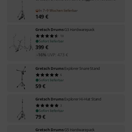
In 7–9 Wochen lieferbar
149
€
Gretsch Drums
G3 Hardwarepack
10
Sofort lieferbar
399
€
-16%
UVP:
473
€
Gretsch Drums
Explorer Snare Stand
6
Sofort lieferbar
59
€
Gretsch Drums
Explorer Hi-Hat Stand
3
Sofort lieferbar
79
€
Gretsch Drums
G5 Hardwarepack