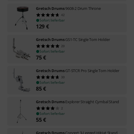
Gretsch Drums
9608-2 Drum Throne
42
Sofort lieferbar
129
€
Gretsch Drums
GS1-TC Single Tom Holder
20
Sofort lieferbar
75
€
Gretsch Drums
GT-STCR Pro Single Tom Holder
30
Sofort lieferbar
85
€
Gretsch Drums
Explorer Straight Cymbal Stand
2
Sofort lieferbar
55
€
Gretsch Drums
Concert 3-Legged HiHat Stand