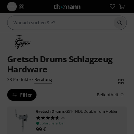
Suche 
Gretsch Drums Schlagzeug
Hardware
Beratung
33
Produkte
·
Filter
Beliebtheit
Gretsch Drums
GS1-THDL Double Tom Holder
24
Sofort lieferbar
99
€