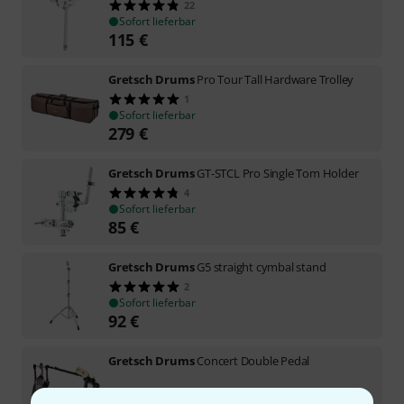
22
Sofort lieferbar
115
€
Gretsch Drums
Pro Tour Tall Hardware Trolley
1
Sofort lieferbar
279
€
Gretsch Drums
GT-STCL Pro Single Tom Holder
4
Sofort lieferbar
85
€
Gretsch Drums
G5 straight cymbal stand
2
Sofort lieferbar
92
€
Gretsch Drums
Concert Double Pedal
Sofort lieferbar