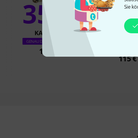
35%
Sie kö
9
KAUFTEN
KAUFTE
ObsidianWire T
GENAU DIESES PRODUKT
Universal Ha
105 €
115 €