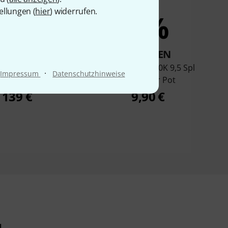
ellungen (
hier
) widerrufen.
7%
4%
KAUFTEN
KAUFTEN
Wire T Vint. 3-Way
Allparts CTS 250K 9,5 Spl
·
Impressum
Datenschutzhinweise
trol Plate C
Aud.Taper Pot
139 €
9,90 €