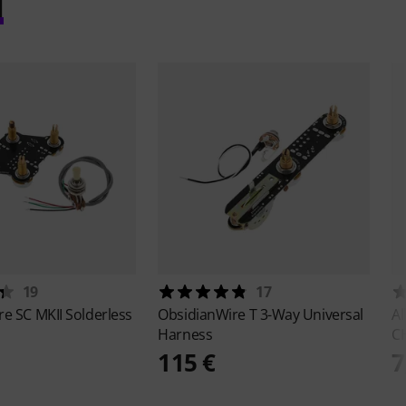
l
19
17
ire
SC MKII Solderless
ObsidianWire
T 3-Way Universal
Al
Harness
C
115 €
7