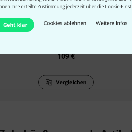
nnen Ihre erteilte Zustimmung jederzeit über die Cookie-Einst
%
8%
Cookies ablehnen
Weitere Infos
Geht klar
N
KAUFTEN
 3-Way
ObsidianWire T 4-Way Custom
Obsidian
rness
Harness
Con
109 €
Vergleichen