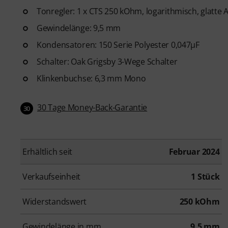
Tonregler: 1 x CTS 250 kOhm, logarithmisch, glatte 
Gewindelänge: 9,5 mm
Kondensatoren: 150 Serie Polyester 0,047µF
Schalter: Oak Grigsby 3-Wege Schalter
Klinkenbuchse: 6,3 mm Mono
30 Tage Money-Back-Garantie
30
Erhältlich seit
Februar 2024
Verkaufseinheit
1 Stück
Widerstandswert
250 kOhm
Gewindelänge in mm
9,5 mm