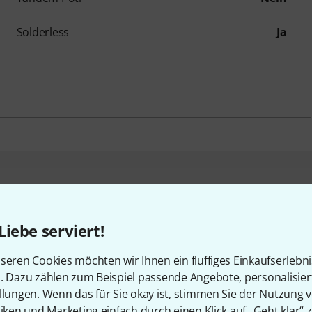
Solderless
Ja
en, die sich dieses Produk
Liebe serviert!
seren Cookies möchten wir Ihnen ein fluffiges Einkaufserlebn
n. Dazu zählen zum Beispiel passende Angebote, personalisie
llungen. Wenn das für Sie okay ist, stimmen Sie der Nutzung 
tiken und Marketing einfach durch einen Klick auf „Geht klar“ z