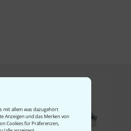
t angesehen haben
is mit allem was dazugehört
rte Anzeigen und das Merken von
von Cookies für Präferenzen,
u (
alle anzeigen
).