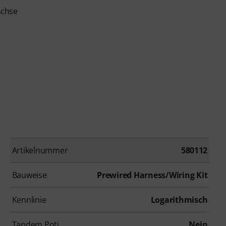
Achse
Artikelnummer
580112
Bauweise
Prewired Harness/Wiring Kit
Kennlinie
Logarithmisch
Tandem Poti
Nein