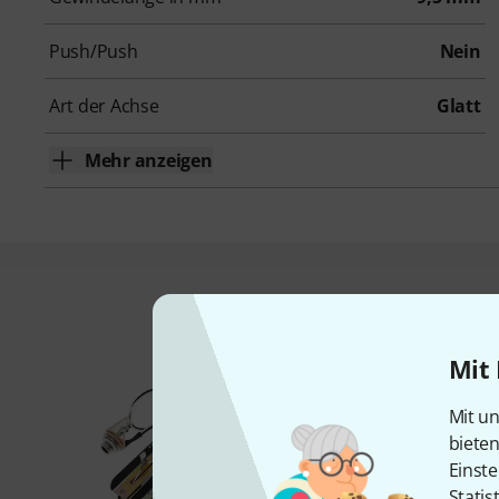
Push/Push
Nein
Art der Achse
Glatt
Mehr anzeigen
Das kauften Kund
Mit 
Mit un
biete
Einste
Statis