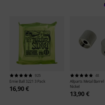
925
48
Ernie Ball
3221 3 Pack
Allparts
Metal Barrel
Nickel
16,90 €
13,90 €