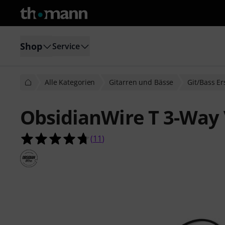
Shop
Service
Alle Kategorien
Gitarren und Bässe
Git/Bass Er
ObsidianWire T 3-Way
4.7 von 5 Sternen aus 11 Kundenb
(
11
)