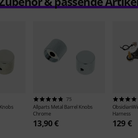
Zubehör & passende Artike
75
 Knobs
Allparts
Metal Barrel Knobs
ObsidianW
Chrome
Harness
13,90 €
129 €