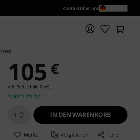
Kontakt
Über uns
DE / €
e mit Suchwort {searchTerm} starten
arness
105
€
Alle Preise inkl. MwSt.
Sofort lieferbar
IN DEN WARENKORB
1
Merken
Vergleichen
Teilen