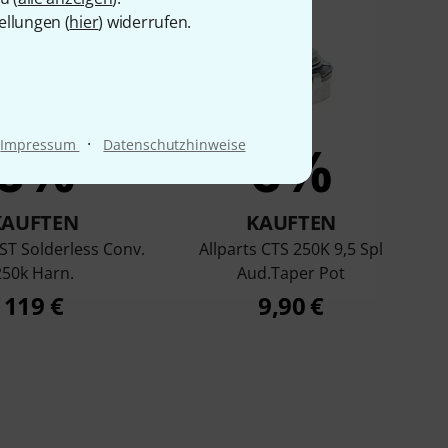
ellungen (
hier
) widerrufen.
6%
6%
·
Impressum
Datenschutzhinweise
KAUFTEN
KAUFTEN
ST Solderless Conv.
Allparts CTS 250K 9,5 Spl
250k Harn.
Aud.Taper Pot
119 €
9,90 €