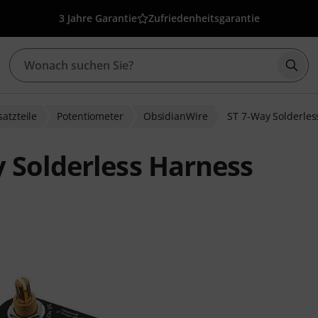
3 Jahre Garantie
Zufriedenheitsgarantie
Such
satzteile
Potentiometer
ObsidianWire
ST 7-Way Solderles
 Solderless Harness
ewertungen