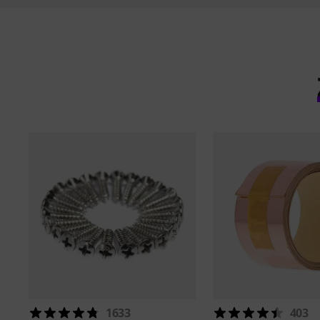
1633
403