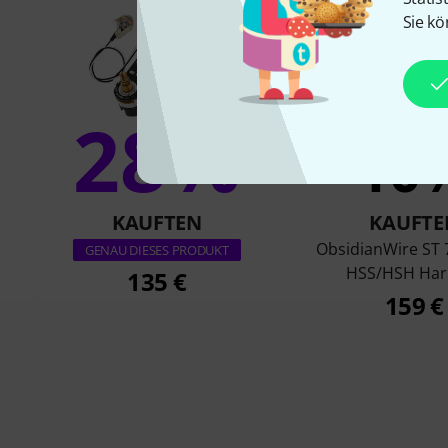
Sie kö
28%
10
KAUFTEN
KAUFTE
ObsidianWire ST 
GENAU DIESES PRODUKT
HSS/HSH Har
135 €
159 €