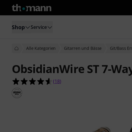
Shop
Service
Alle Kategorien
Gitarren und Bässe
Git/Bass Er
ObsidianWire ST 7-Way
4.6 von 5 Sternen aus 18 Kundenb
(
18
)