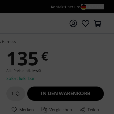
Kontakt
Über uns
DE / €
e mit Suchwort {searchTerm} starten
s Harness
135
€
Alle Preise inkl. MwSt.
Sofort lieferbar
IN DEN WARENKORB
1
Merken
Vergleichen
Teilen