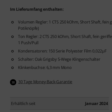
Im Lieferumfang enthalten:
Volumen Regler: 1 CTS 250 kOhm, Short Shaft, fein ge
Potiknöpfe)
Ton Regler: 2 CTS 250 kOhm, Short Shaft, fein geriff
1 Push/Pull
Kondensatoren: 150 Serie Polyester Film 0,022µF
Schalter: Oak Grigsby 5-Wege Klingenschalter
Klinkenbuchse: 6,3 mm Mono
30 Tage Money-Back-Garantie
30
Erhältlich seit
Januar 2024