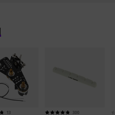
l
13
300