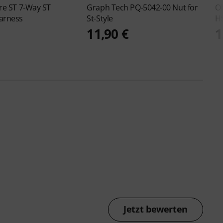
ire
ST 7-Way ST
Graph Tech
PQ-5042-00 Nut for
O
arness
St-Style
H
11,90 €
1
Jetzt bewerten