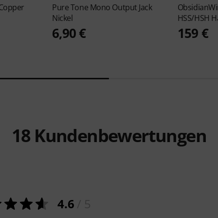
 Copper
Pure Tone
Mono Output Jack
ObsidianW
Nickel
HSS/HSH H
6,90 €
159 €
18
Kundenbewertungen
4.6
/ 5