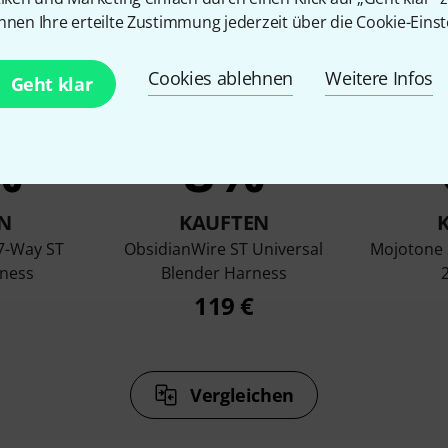
nnen Ihre erteilte Zustimmung jederzeit über die Cookie-Einst
Cookies ablehnen
Weitere Infos
Geht klar
%
8%
N
KAUFTEN
7-Way ST
ObsidianWire ST Universal
Mojotone 
ness
Blender Harness
119 €
Vergleichen