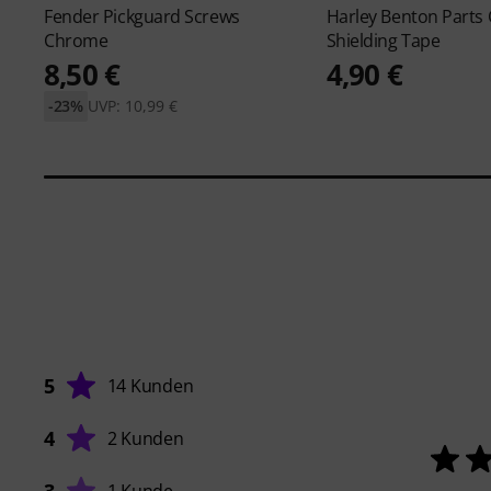
Fender
Pickguard Screws
Harley Benton
Parts
Chrome
Shielding Tape
8,50 €
4,90 €
-23%
UVP: 10,99 €
5
14 Kunden
4
2 Kunden