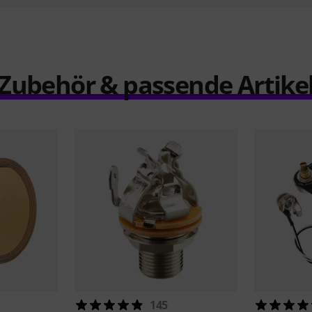
Zubehör & passende Artike
145