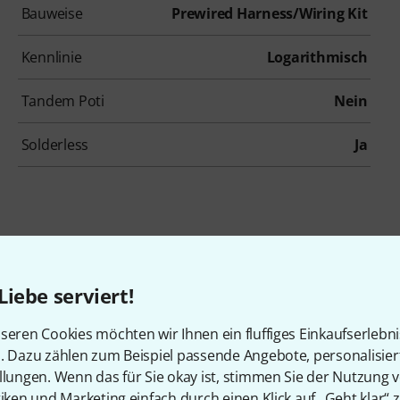
Bauweise
Prewired Harness/Wiring Kit
Kennlinie
Logarithmisch
Tandem Poti
Nein
Solderless
Ja
Liebe serviert!
seren Cookies möchten wir Ihnen ein fluffiges Einkaufserlebn
en, die sich dieses Produk
n. Dazu zählen zum Beispiel passende Angebote, personalisie
llungen. Wenn das für Sie okay ist, stimmen Sie der Nutzung 
tiken und Marketing einfach durch einen Klick auf „Geht klar“ z