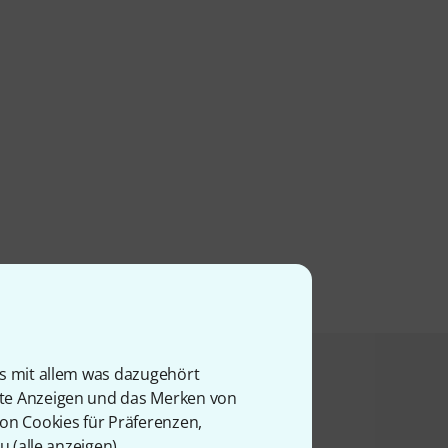
is mit allem was dazugehört
t angesehen haben
rte Anzeigen und das Merken von
von Cookies für Präferenzen,
u (
alle anzeigen
).