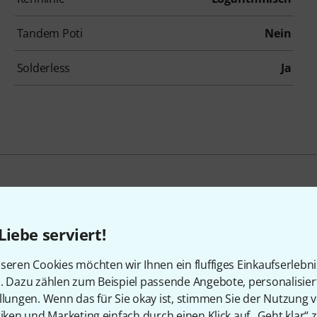
Tandem Poti
Nein
Solderless
Ja
en, die sich dieses Produk
Liebe serviert!
seren Cookies möchten wir Ihnen ein fluffiges Einkaufserlebn
n. Dazu zählen zum Beispiel passende Angebote, personalisie
llungen. Wenn das für Sie okay ist, stimmen Sie der Nutzung 
tiken und Marketing einfach durch einen Klick auf „Geht klar“ z