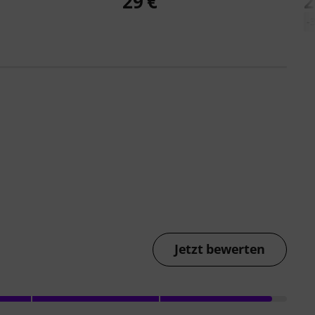
€
29 €
2
-
Jetzt bewerten