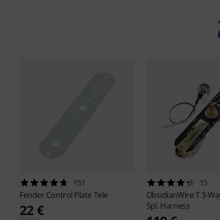
151
15
Fender
Control Plate Tele
ObsidianWire
T 3-Wa
Spl. Harness
22 €