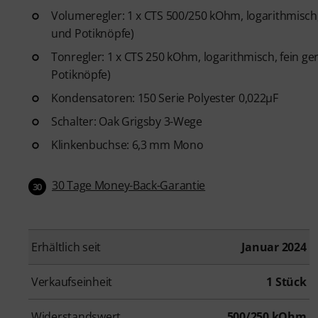
Volumeregler: 1 x CTS 500/250 kOhm, logarithmisch, 
und Potiknöpfe)
Tonregler: 1 x CTS 250 kOhm, logarithmisch, fein ger
Potiknöpfe)
Kondensatoren: 150 Serie Polyester 0,022µF
Schalter: Oak Grigsby 3-Wege
Klinkenbuchse: 6,3 mm Mono
30 Tage Money-Back-Garantie
30
Erhältlich seit
Januar 2024
Verkaufseinheit
1 Stück
Widerstandswert
500/250 kOhm