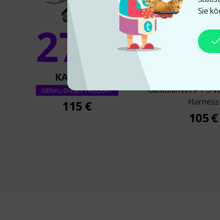
Sie kö
27%
14
KAUFTEN
KAUFTE
ObsidianWire T 3-W
GENAU DIESES PRODUKT
Harness
115 €
105 €