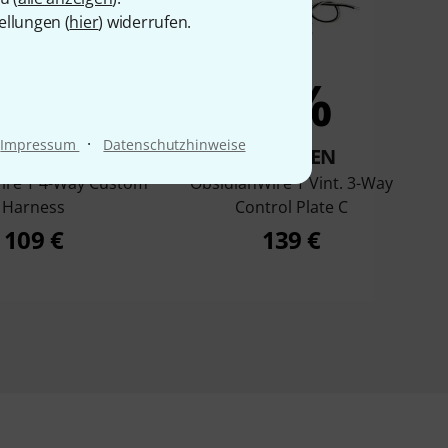
ellungen (
hier
) widerrufen.
7%
6%
·
Impressum
Datenschutzhinweise
KAUFTEN
KAUFTEN
ire T 4-Way Custom
ObsidianWire T Vint. 3-Way
Harness
Control Plate C
109 €
139 €