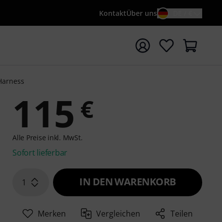
Kontakt
Über uns
DE / €
e mit Suchwort {searchTerm} starten
Harness
115
€
Alle Preise inkl. MwSt.
Sofort lieferbar
IN DEN WARENKORB
1
Merken
Vergleichen
Teilen