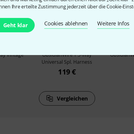
nnen Ihre erteilte Zustimmung jederzeit über die Cookie-Einst
%
8%
Cookies ablehnen
Weitere Infos
Geht klar
N
KAUFTEN
ay Vintage
ObsidianWire T 3-Way
ObsidianW
Universal Spl. Harness
119 €
Vergleichen