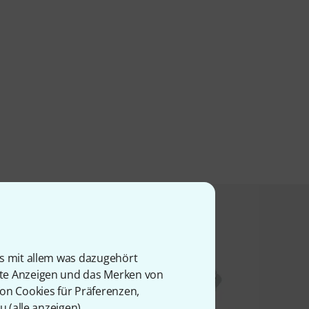
t angesehen haben
is mit allem was dazugehört
rte Anzeigen und das Merken von
von Cookies für Präferenzen,
u (
alle anzeigen
).