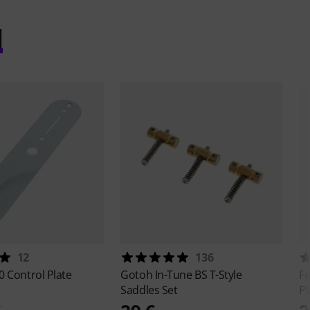
l
12
136
0 Control Plate
Gotoh
In-Tune BS T-Style
F
Saddles Set
Pl