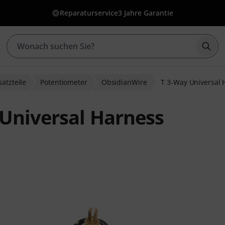
Reparaturservice
3 Jahre Garantie
Such
satzteile
Potentiometer
ObsidianWire
T 3-Way Universal 
Universal Harness
ewertungen