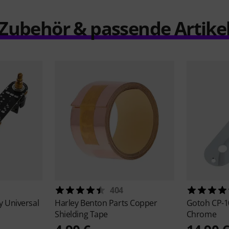
Zubehör & passende Artike
404
y Universal
Harley Benton
Parts Copper
Gotoh
CP-1
Shielding Tape
Chrome