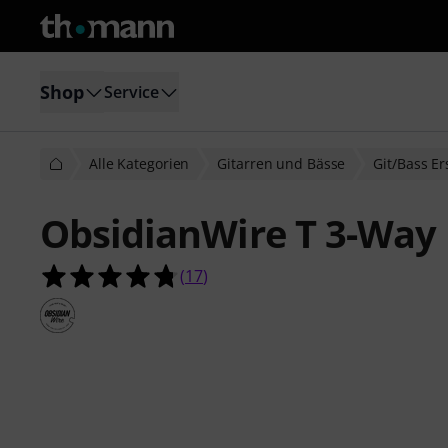
Shop
Service
Alle Kategorien
Gitarren und Bässe
Git/Bass Er
ObsidianWire T 3-Way 
4.8 von 5 Sternen aus 17 Kundenb
(
17
)