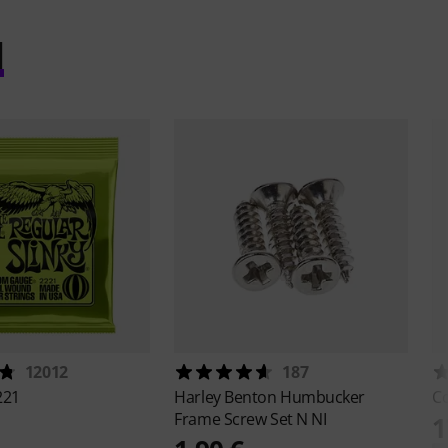
l
12012
187
221
Harley Benton
Humbucker
Co
Frame Screw Set N NI
1