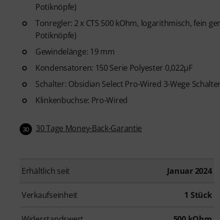
Potiknöpfe)
Tonregler: 2 x CTS 500 kOhm, logarithmisch, fein ger
Potiknöpfe)
Gewindelänge: 19 mm
Kondensatoren: 150 Serie Polyester 0,022µF
Schalter: Obsidian Select Pro-Wired 3-Wege Schalte
Klinkenbuchse: Pro-Wired
30 Tage Money-Back-Garantie
30
Erhältlich seit
Januar 2024
Verkaufseinheit
1 Stück
Widerstandswert
500 kOhm