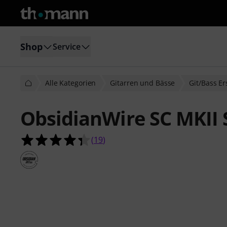
Shop
Service
Alle Kategorien
Gitarren und Bässe
Git/Bass Er
ObsidianWire SC MKII 
4.4 von 5 Sternen aus 19 Kundenb
(
19
)