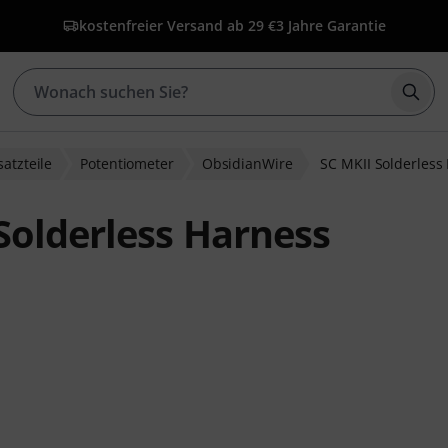
kostenfreier Versand ab 29 €
3 Jahre Garantie
Such
satzteile
Potentiometer
ObsidianWire
SC MKII Solderless
Solderless Harness
ewertungen