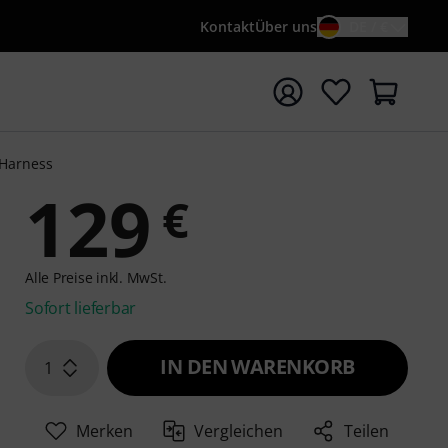
Kontakt
Über uns
DE / €
e mit Suchwort {searchTerm} starten
 Harness
129
€
Alle Preise inkl. MwSt.
Sofort lieferbar
IN DEN WARENKORB
1
Merken
Vergleichen
Teilen