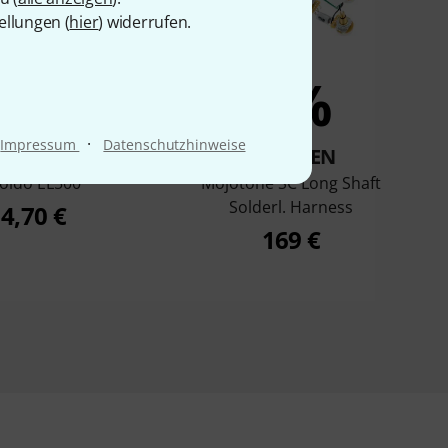
ellungen (
hier
) widerrufen.
7%
6%
·
Impressum
Datenschutzhinweise
KAUFTEN
KAUFTEN
öldo EL500
Mojotone SC Long Shaft
Solderl. Harness
4,70 €
169 €