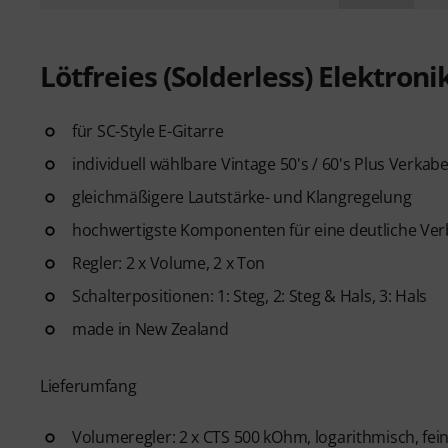
Lötfreies (Solderless) Elektroni
für SC-Style E-Gitarre
individuell wählbare Vintage 50's / 60's Plus Verk
gleichmäßigere Lautstärke- und Klangregelung
hochwertigste Komponenten für eine deutliche Ver
Regler: 2 x Volume, 2 x Ton
Schalterpositionen: 1: Steg, 2: Steg & Hals, 3: Hals
made in New Zealand
Lieferumfang
Volumeregler: 2 x CTS 500 kOhm, logarithmisch, fein 