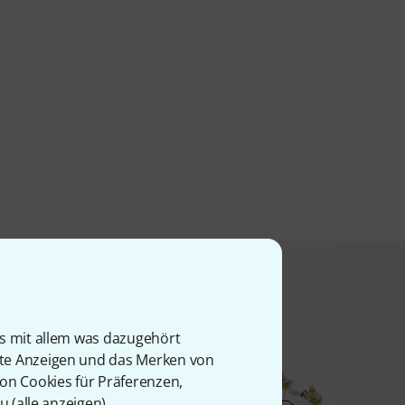
t angesehen haben
is mit allem was dazugehört
rte Anzeigen und das Merken von
von Cookies für Präferenzen,
u (
alle anzeigen
).