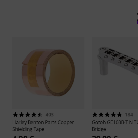
403
184
Harley Benton
Parts Copper
Gotoh
GE103B-T N T
Shielding Tape
Bridge