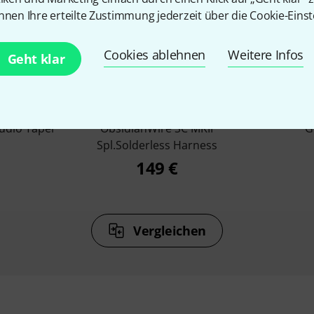
nnen Ihre erteilte Zustimmung jederzeit über die Cookie-Einst
%
9%
Cookies ablehnen
Weitere Infos
Geht klar
N
KAUFTEN
Audio Taper
ObsidianWire SC MKII
G
Spl.Solderless Harness
149 €
Vergleichen