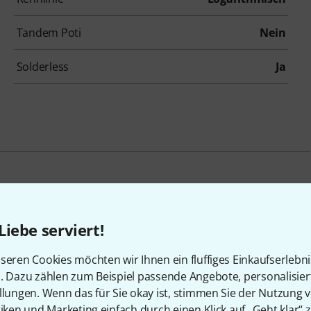
Tandem Poti
Nein
Solderless
Ja
en, die sich dieses Produk
Liebe serviert!
seren Cookies möchten wir Ihnen ein fluffiges Einkaufserlebn
n. Dazu zählen zum Beispiel passende Angebote, personalisie
llungen. Wenn das für Sie okay ist, stimmen Sie der Nutzung 
tiken und Marketing einfach durch einen Klick auf „Geht klar“ z