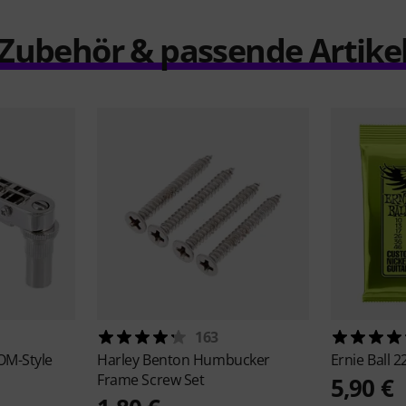
Zubehör & passende Artike
163
OM-Style
Harley Benton
Humbucker
Ernie Ball
2
Frame Screw Set
5,90 €