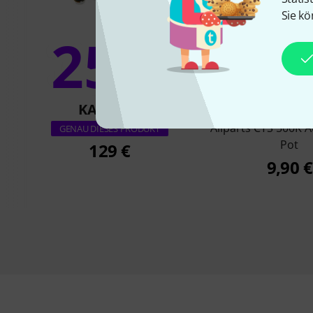
Sie kö
25%
10
KAUFTEN
KAUFTE
Allparts CTS 500K 
GENAU DIESES PRODUKT
Pot
129 €
9,90 €