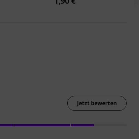
1,90 €
-
Jetzt bewerten