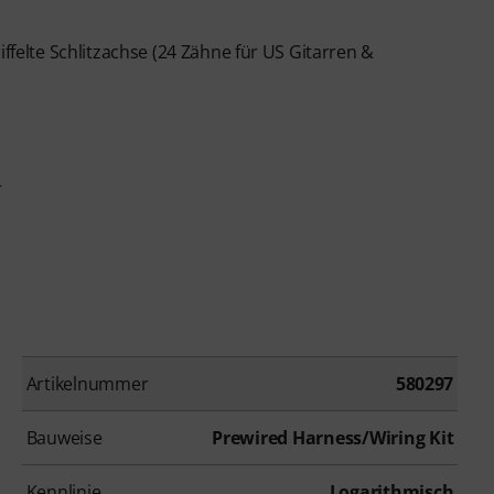
iffelte Schlitzachse (24 Zähne für US Gitarren &
r
Artikelnummer
580297
Bauweise
Prewired Harness/Wiring Kit
Kennlinie
Logarithmisch