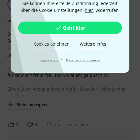
Sehr positiv überrascht
Sie können Ihre erteilte Zustimmung jederzeit
J
JaschaK 27.08.2018
über die Cookie-Einstellungen (
hier
) widerrufen.
Verarbeitung
Geht klar
Seit langem habe ich nach einem Stecker mit intigriertem
Schalter zum selbstständigen Muten von Instrumenten bei
Cookies ablehnen
Weitere Infos
Live-Auftritten gesucht und bin nun endlich fündig
geworden.
·
Impressum
Datenschutzhinweise
Der Preis ist absolut fair und die on-off-Funktion
funktioniert fehlerfrei und vor allem geräuschlos.
Einen Stern Abzug gebe ich dafür, dass der "Schalterring"
vielleicht
Mehr anzeigen
0
0
BEWERTUNG MELDEN