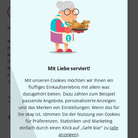
Notlösung
A
Anonym 18.04.2016
Verarbeitung
Wenn man eine Schaltmöglichkeit am Mikro benötigt wäre
es natürlich besser, gleich ein Mikrofon mit Schalter zu
kaufen.
Deshalb ist es für Besitzer eines Mikros ohne Schalter
eigentlich nur eine Notlösung, zumal der Schalterstecker
Mit Liebe serviert!
nicht billig ist.
Mit unseren Cookies möchten wir Ihnen ein
Wer nicht mit Lötkolben umgehen kann, sollte lieber gleich
fluffiges Einkaufserlebnis mit allem was
das fertig konfektionierte Mikrofonkabel mit
dazugehört bieten. Dazu zählen zum Beispiel
Mehr anzeigen
passende Angebote, personalisierte Anzeigen
und das Merken von Einstellungen. Wenn das für
Sie okay ist, stimmen Sie der Nutzung von Cookies
0
0
BEWERTUNG MELDEN
für Präferenzen, Statistiken und Marketing
einfach durch einen Klick auf „Geht klar“ zu (
alle
anzeigen
).