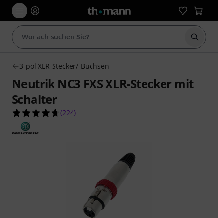
Suche 
3-pol XLR-Stecker/-Buchsen
Neutrik NC3 FXS XLR-Stecker mit
Schalter
4.7 von 5 Sternen aus 224 Kundenbewertungen
(
224
)