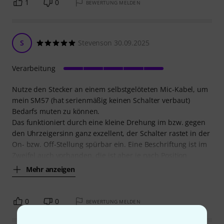
1
0
BEWERTUNG MELDEN
S
Stevenson 30.09.2025
Verarbeitung
Nutze den Stecker an einem selbstgelöteten Mic-Kabel, um
mein SM57 (hat serienmäßig keinen Schalter verbaut)
Bedarfs muten zu können.
Das funktioniert durch eine kleine Drehung im bzw. gegen
den Uhrzeigersinn ganz exzellent, der Schalter rastet in der
On- bzw. Off-Stellung spürbar ein. Eine Beschriftung ist im
Zweifel auch vorhanden, die ist aber je nach Position
Mehr anzeigen
0
0
BEWERTUNG MELDEN