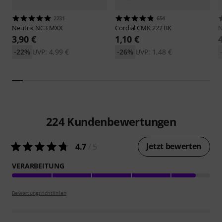
2231
654
Neutrik
NC3 MXX
Cordial
CMK 222 BK
N
3,90 €
1,10 €
-22%
UVP: 4,99 €
-26%
UVP: 1,48 €
224
Kundenbewertungen
Jetzt bewerten
4.7
/ 5
VERARBEITUNG
Bewertungsrichtlinien