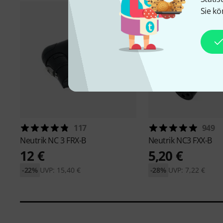
Sie kö
117
949
Neutrik
NC 3 FRX-B
Neutrik
NC3 FXX-B
12 €
5,20 €
-22%
UVP: 15,40 €
-28%
UVP: 7,22 €