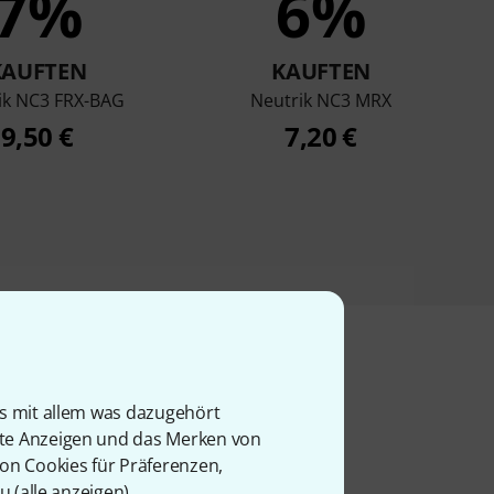
7%
6%
KAUFTEN
KAUFTEN
ik NC3 FRX-BAG
Neutrik NC3 MRX
9,50 €
7,20 €
is mit allem was dazugehört
l
rte Anzeigen und das Merken von
von Cookies für Präferenzen,
u (
alle anzeigen
).