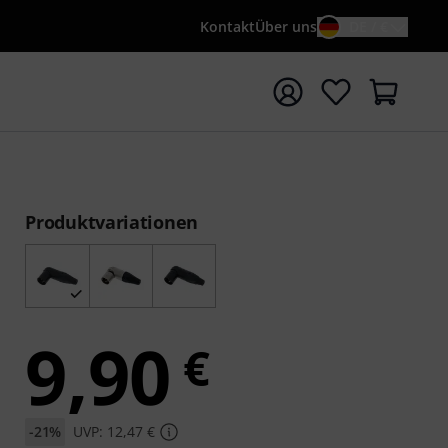
Kontakt
Über uns
DE / €
e mit Suchwort {searchTerm} starten
Produktvariationen
9,90
€
-21%
UVP: 12,47 €