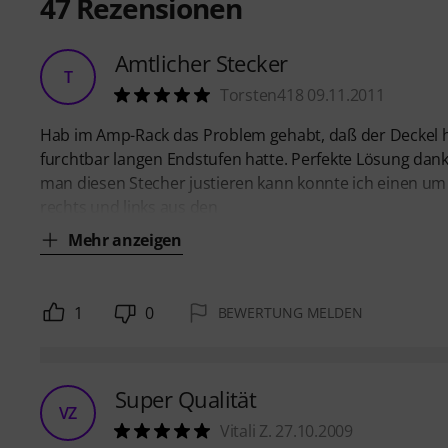
47
Rezensionen
Amtlicher Stecker
T
Torsten418 09.11.2011
Hab im Amp-Rack das Problem gehabt, daß der Deckel h
furchtbar langen Endstufen hatte. Perfekte Lösung dank
man diesen Stecher justieren kann konnte ich einen um
rechts und links aus den
Mehr anzeigen
1
0
BEWERTUNG MELDEN
Super Qualität
VZ
Vitali Z. 27.10.2009