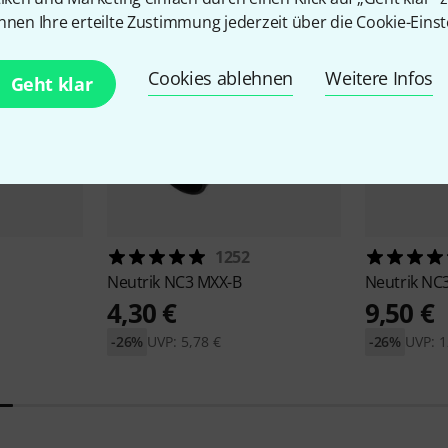
nnen Ihre erteilte Zustimmung jederzeit über die Cookie-Einst
Cookies ablehnen
Weitere Infos
Geht klar
1252
Neutrik
NC3 MXX-B
Neutrik
NC3
4,30 €
9,50 €
-26%
UVP: 5,78 €
-26%
UVP: 1