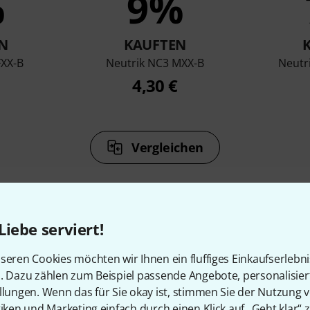
%
9%
N
KAUFTEN
FXX-B
Neutrik NC3 MXX-B
Neutr
4,30 €
Vergleichen
Liebe serviert!
seren Cookies möchten wir Ihnen ein fluffiges Einkaufserlebn
Zubehör & passende Artike
n. Dazu zählen zum Beispiel passende Angebote, personalisie
llungen. Wenn das für Sie okay ist, stimmen Sie der Nutzung 
tiken und Marketing einfach durch einen Klick auf „Geht klar“ z