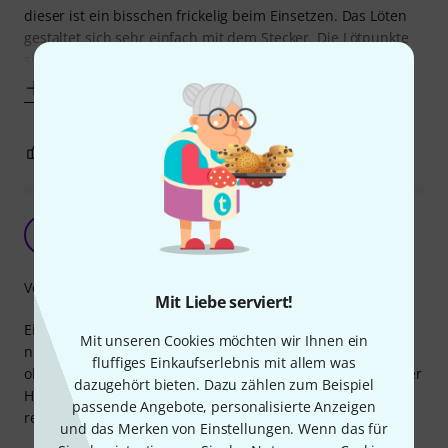
dieser ist ein bisschen frickelig beim Einsetzen. Das Löten
gestaltet sich sehr einfach mit dem Stecker. Die Lötpunkte
sind groß genug so das auch
Mehr anzeigen
0
0
BEWERTUNG MELDEN
Unbedingt MONTAGEANLEITUNG verwenden!
TD
tonkueche de 14.10.2014
Verarbeitung
Mit Liebe serviert!
Ein Spitzenstecker, besser kann man eine Konstruktion
Mit unseren Cookies möchten wir Ihnen ein
nicht machen. Allerdings ohne Montageanleitung nicht so
fluffiges Einkaufserlebnis mit allem was
ohne weiteres zu durchschauen. Selbige findet man auf der
dazugehört bieten. Dazu zählen zum Beispiel
Homepage von Neutrik zum Download, mit ihr ist es dann
passende Angebote, personalisierte Anzeigen
relativ leicht.
und das Merken von Einstellungen. Wenn das für