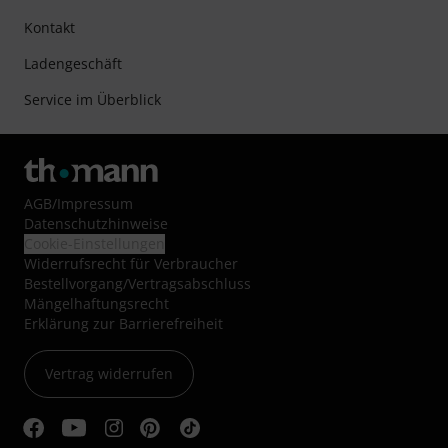
Kontakt
Ladengeschäft
Service im Überblick
AGB
/
Impressum
Datenschutzhinweise
Cookie-Einstellungen
Widerrufsrecht für Verbraucher
Bestellvorgang/Vertragsabschluss
Mängelhaftungsrecht
Erklärung zur Barrierefreiheit
Vertrag widerrufen