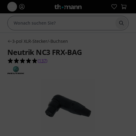
Suche 
3-pol XLR-Stecker/-Buchsen
Neutrik NC3 FRX-BAG
4.9 von 5 Sternen aus 137 Kundenbewertungen
(
137
)