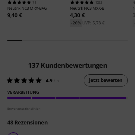
71
1252
Neutrik
NC3 MRX-BAG
Neutrik
NC3 MXX-B
N
9,40 €
4,30 €
-26%
UVP: 5,78 €
137
Kundenbewertungen
Jetzt bewerten
4.9
/ 5
VERARBEITUNG
Bewertungsrichtlinien
48
Rezensionen