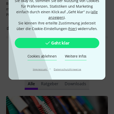
Sie okay ist, stimmen Sie der Nutzung von Cookies
Besonders hervorzuheben ist die Möglichkeit, den Stecker
für Präferenzen, Statistiken und Marketing
mit 45° oder 90° Drehung zu montieren, wenn die
einfach durch einen Klick auf „Geht klar“ zu (
alle
Platzverhältnisse im Rack dies erfordern.
anzeigen
).
Sie können Ihre erteilte Zustimmung jederzeit
2
0
über die Cookie-Einstellungen (
hier
) widerrufen.
BEWERTUNG MELDEN
Geht klar
Alle Bewertungen lesen
Cookies ablehnen
Weitere Infos
·
Schon gewusst?
Impressum
Datenschutzhinweise
Alle
Ratgeber
Downloads