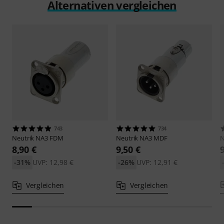
Alternativen vergleichen
743
734
Neutrik
NA3 FDM
Neutrik
NA3 MDF
N
8,90 €
9,50 €
-31%
UVP: 12,98 €
-26%
UVP: 12,91 €
Vergleichen
Vergleichen