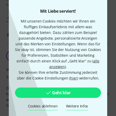
habe ich mich für den Neotech Mega entschieden. Von der
Verarbeitung und dem
Mit Liebe serviert!
Mehr anzeigen
Mit unseren Cookies möchten wir Ihnen ein
fluffiges Einkaufserlebnis mit allem was
dazugehört bieten. Dazu zählen zum Beispiel
1
0
BEWERTUNG MELDEN
passende Angebote, personalisierte Anzeigen
und das Merken von Einstellungen. Wenn das für
Sie okay ist, stimmen Sie der Nutzung von Cookies
Der Beste!
für Präferenzen, Statistiken und Marketing
AY
André YnoT 08.09.2019
einfach durch einen Klick auf „Geht klar“ zu (
alle
anzeigen
).
Verarbeitung
Sie können Ihre erteilte Zustimmung jederzeit
Tragekomfort
über die Cookie-Einstellungen (
hier
) widerrufen.
Der Gurt hält was er verspricht! Meine Custom Explorer
Geht klar
hängt einfach perfekt und fühlt sich wirklich leichter als mit
anderen Gurten an :-) Ich werde für meine anderen
Gitarren auch noch Gurte von Neotech kaufen!
Cookies ablehnen
Weitere Infos