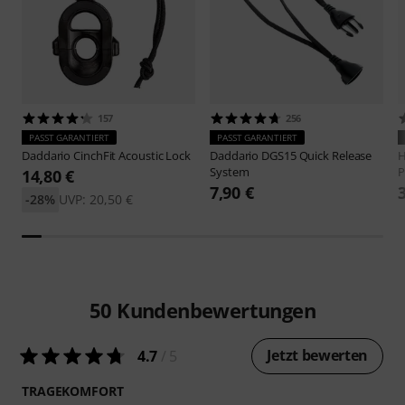
157
256
PASST GARANTIERT
PASST GARANTIERT
Daddario
CinchFit Acoustic Lock
Daddario
DGS15 Quick Release
H
System
P
14,80 €
7,90 €
-28%
UVP: 20,50 €
50
Kundenbewertungen
Jetzt bewerten
4.7
/ 5
TRAGEKOMFORT