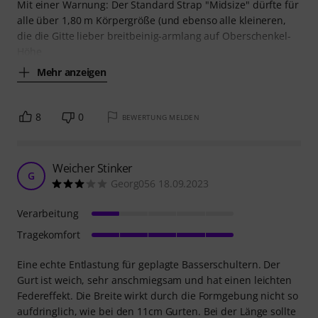
Mit einer Warnung: Der Standard Strap "Midsize" dürfte für
alle über 1,80 m Körpergröße (und ebenso alle kleineren,
die die Gitte lieber breitbeinig-armlang auf Oberschenkel-
Höhe
Mehr anzeigen
8
0
BEWERTUNG MELDEN
Weicher Stinker
G
Georg056 18.09.2023
Verarbeitung
Tragekomfort
Eine echte Entlastung für geplagte Basserschultern. Der
Gurt ist weich, sehr anschmiegsam und hat einen leichten
Federeffekt. Die Breite wirkt durch die Formgebung nicht so
aufdringlich, wie bei den 11cm Gurten. Bei der Länge sollte