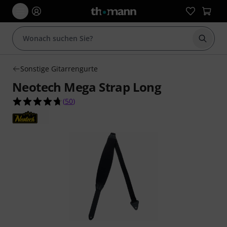
Suche 
Sonstige Gitarrengurte
Neotech Mega Strap Long
4.7 von 5 Sternen aus 50 Kundenbewertungen
(
50
)