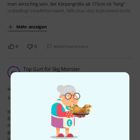
man vorsichtig sein. Bei Körpergröße ab 175cm ist "long"
unbedingt empfehlenswert, falls man das Instrument nicht
unterm Kinn tragen
Mehr anzeigen
0
0
BEWERTUNG MELDEN
Top Gurt für 5kg Monster
CS
Carl S. 01.12.2021
Verarbeitung
Tragekomfort
Ich bin schon etwas in die Jahre gekommen und brauche
Entlastung. Hatte ich meine Paula in den 80ern und 90ern
noch an einem Fender Leichtgurt und vom Gewicht nichts
gespürt, so zieht sie mir heutzutage die Schulter weg. Weil
ich mir das geile Teil aber immer noch umhängen möchte,