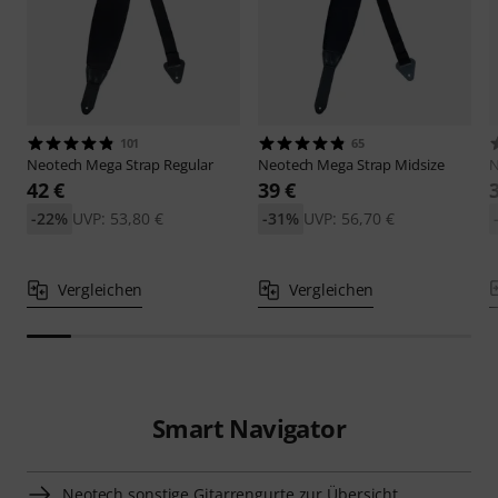
101
65
Neotech
Mega Strap Regular
Neotech
Mega Strap Midsize
N
42 €
39 €
-22%
UVP: 53,80 €
-31%
UVP: 56,70 €
Vergleichen
Vergleichen
Smart Navigator
Neotech sonstige Gitarrengurte zur Übersicht