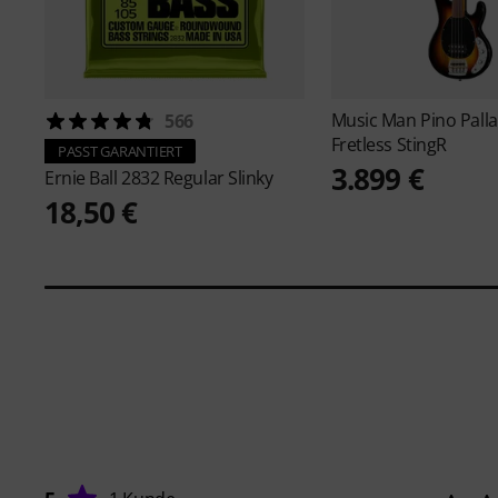
Music Man
Pino Pall
566
Fretless StingR
PASST GARANTIERT
3.899 €
Ernie Ball
2832 Regular Slinky
18,50 €