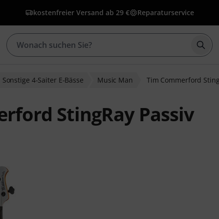
kostenfreier Versand ab 29 €
Reparaturservice
Such
Sonstige 4-Saiter E-Bässe
Music Man
Tim Commerford Sting
ford StingRay Passiv
wertungen