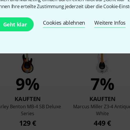
nnen Ihre erteilte Zustimmung jederzeit über die Cookie-Einst
en, die sich dieses Produk
Cookies ablehnen
Weitere Infos
Geht klar
9%
7%
KAUFTEN
KAUFTEN
rley Benton MB-4 SB Deluxe
Marcus Miller Z3-4 Antiqu
Series
White
129 €
449 €