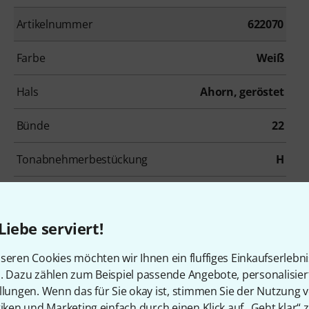
Artikelnummer
622070
Farbe
Weiß
Hals
Ahorn, geröstet
Bünde
22
Tonabnehmerbestückung
H
Inkl. Koffer
Nein
Liebe serviert!
seren Cookies möchten wir Ihnen ein fluffiges Einkaufserlebn
n. Dazu zählen zum Beispiel passende Angebote, personalisie
llungen. Wenn das für Sie okay ist, stimmen Sie der Nutzung 
tiken und Marketing einfach durch einen Klick auf „Geht klar“ z