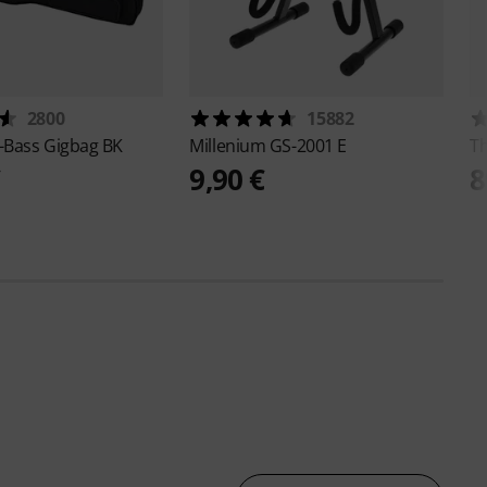
2800
15882
-Bass Gigbag BK
Millenium
GS-2001 E
T
€
9,90 €
8