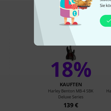
Sie kö
Das kauften Kund
18%
KAUFTEN
Harley Benton MB-4 SBK
Ha
Deluxe Series
139 €