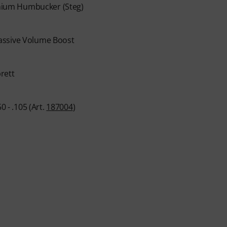
mium Humbucker (Steg)
assive Volume Boost
rett
0 - .105 (Art.
187004
)