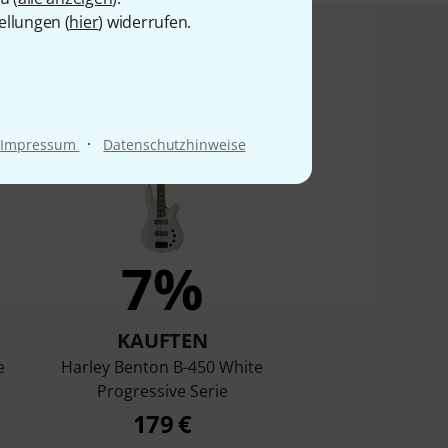
ellungen (
hier
) widerrufen.
t angesehen haben
·
Impressum
Datenschutzhinweise
7%
KAUFTEN
e
Harley Benton B-450 White
Progressive Serie
179 €