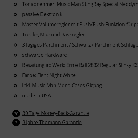
Tonabnehmer: Music Man StingRay Special Neody
passive Elektronik
Master Volumeregler mit Push/Push-Funktion für p
Treble-, Mid- und Bassregler
3-lagiges Parchment / Schwarz / Parchment Schlagb
schwarze Hardware
Besaitung ab Werk: Ernie Ball 2832 Regular Slinky .05
Farbe: Fight Night White
inkl. Music Man Mono Cases Gigbag
made in USA
30 Tage Money-Back-Garantie
30
3 Jahre Thomann Garantie
3