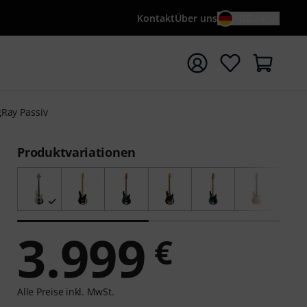
Kontakt
Über uns
DE / €
e mit Suchwort {searchTerm} starten
Ray Passiv
Produktvariationen
3.999
€
Alle Preise inkl. MwSt.