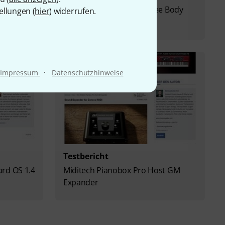
Schlappi Engineering Three Body
ellungen (
hier
) widerrufen.
Eurorack-Modul
·
Impressum
Datenschutzhinweise
Testbericht
rd OS 1.4
Miditech Pianobox Pro Host GM
Expander