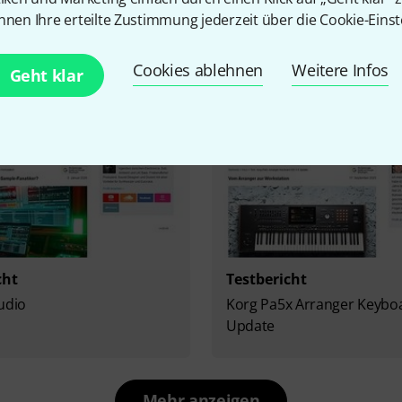
c PRO.MAX
Serato Sample
nnen Ihre erteilte Zustimmung jederzeit über die Cookie-Einst
Cookies ablehnen
Weitere Infos
Geht klar
cht
Testbericht
udio
Korg Pa5x Arranger Keyboa
Update
Mehr anzeigen