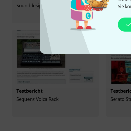
Sounddesign am Nord Stage 4
MB Musi
Sie kö
Testbericht
Testberi
Sequenz Volca Rack
Serato St