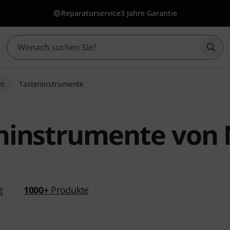
Reparaturservice
3 Jahre Garantie
Such
um
Tasteninstrumente
ninstrumente von 
g
1000+
Produkte