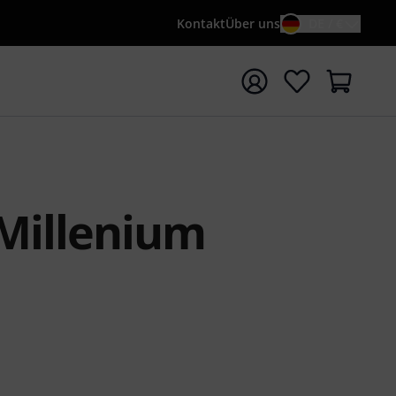
Kontakt
Über uns
DE / €
e mit Suchwort {searchTerm} starten
Millenium