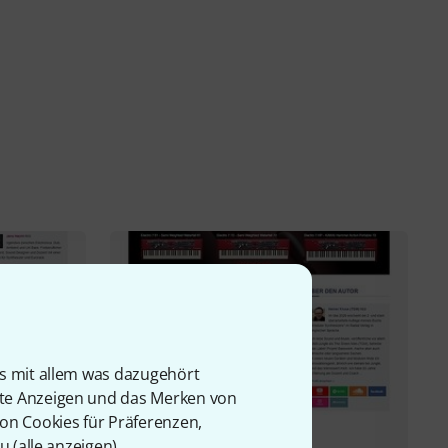
is mit allem was dazugehört
rte Anzeigen und das Merken von
von Cookies für Präferenzen,
Testbericht
u (
alle anzeigen
).