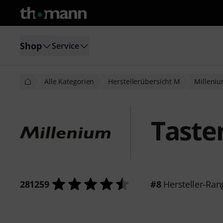
Shop
Service
Alle Kategorien
Herstellerübersicht M
Milleni
Taste
281259
#8
Hersteller-Ran