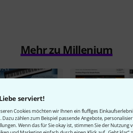
Mehr zu Millenium
Liebe serviert!
seren Cookies möchten wir Ihnen ein fluffiges Einkaufserlebn
n. Dazu zählen zum Beispiel passende Angebote, personalisie
llungen. Wenn das für Sie okay ist, stimmen Sie der Nutzung 
cht
Testbericht
tiken und Marketing einfach durch einen Klick auf „Geht klar“ z