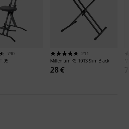
790
211
T-95
Millenium
KS-1013 Slim Black
M
28 €
7