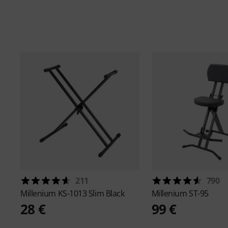
211
790
Millenium
KS-1013 Slim Black
Millenium
ST-95
28 €
99 €