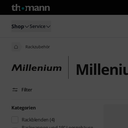
Shop
Service
Rackzubehör
Millen
Filter
Kategorien
Rackblenden
(4)
Rackwannen und 19" Leergehäuse