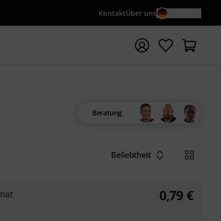
Kontakt
Über uns
DE / €
e mit Suchwort {searchTerm} starten
Beratung
Beliebtheit
0,79
€
rmat