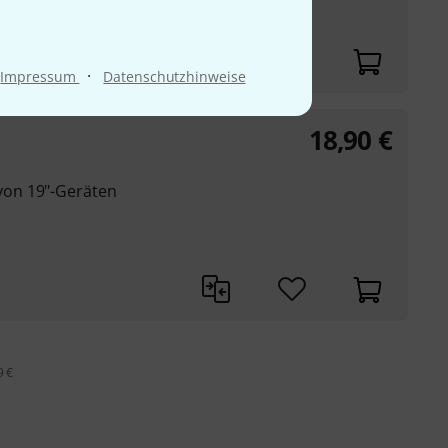
·
Impressum
Datenschutzhinweise
18,90
€
on 19"-Geräten
9 €