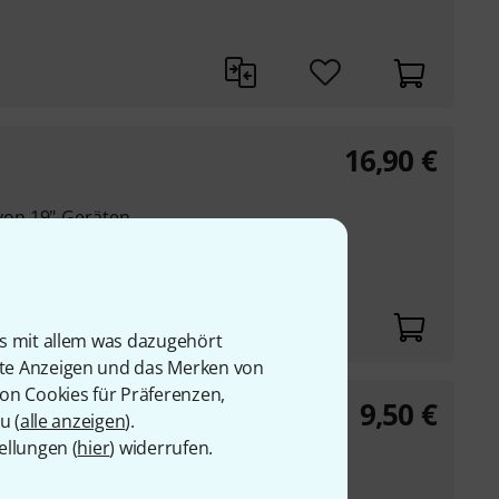
16,90
€
on 19"-Geräten
is mit allem was dazugehört
rte Anzeigen und das Merken von
von Cookies für Präferenzen,
9,50
€
u (
alle anzeigen
).
ellungen (
hier
) widerrufen.