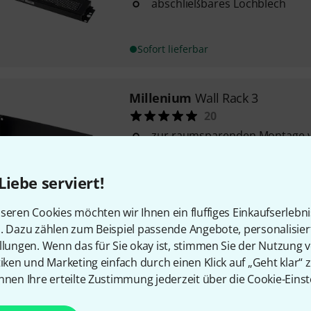
abschließbares Lochblech
Sofort lieferbar
Millenium
Wall Rack 3
20
zur raumsparenden Montage v
(hochkant)
Breite: 19"
Liebe serviert!
Tiefe: 3 HE
Sofort lieferbar
seren Cookies möchten wir Ihnen ein fluffiges Einkaufserlebn
n. Dazu zählen zum Beispiel passende Angebote, personalisie
llungen. Wenn das für Sie okay ist, stimmen Sie der Nutzung 
Millenium
Rackdoor 2U
tiken und Marketing einfach durch einen Klick auf „Geht klar“ z
23
nnen Ihre erteilte Zustimmung jederzeit über die Cookie-Einst
passend für 19" / 2 HE Rack