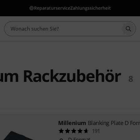
Reparaturservice
Zahlungssicherheit
Such
ium Rackzubehör
8
Millenium
Blanking Plate D Fo
191
D-Format