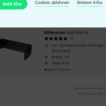
abschließbar
Cookies ablehnen
Weitere Infos
Geht klar
Ausschnittmaß: 39,5 x 6,3 cm
Sofort lieferbar
Millenium
Wall Rack 4
15
zur raumsparenden Montage v
(hochkant)
Breite: 19"
Tiefe: 4 HE
Sofort lieferbar
Kostenloser Versand ab 2
Alle Preise inkl. MwSt.