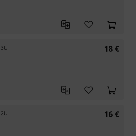
18
€
 3U
16
€
 2U