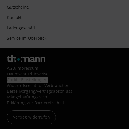
Gutscheine
Kontakt
Ladengeschäft
Service im Überblick
AGB
/
Impressum
Datenschutzhinweise
Cookie-Einstellungen
Widerrufsrecht für Verbraucher
Bestellvorgang/Vertragsabschluss
Mängelhaftungsrecht
Erklärung zur Barrierefreiheit
Vertrag widerrufen