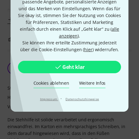
passende Angebote, personalisierte Anzeigen
und das Merken von Einstellungen. Wenn das für
Die Stehilfe ist grundsolide, durchdacht, hat viele (oben
Sie okay ist, stimmen Sie der Nutzung von Cookies
Mehr anzeigen
für Präferenzen, Statistiken und Marketing
einfach durch einen Klick auf „Geht klar“ zu (
alle
anzeigen
).
9
0
BEWERTUNG MELDEN
Sie können Ihre erteilte Zustimmung jederzeit
über die Cookie-Einstellungen (
hier
) widerrufen.
Warum werden immer noch Weichmacher im
Geht klar
Kunststoff verwendet?
M
Musicalbox 03.01.2019
Cookies ablehnen
Weitere Infos
Stabilität
Handling
·
Impressum
Datenschutzhinweise
Verarbeitung
Die Stehhilfe ist solide verarbeitet und ergonomisch
einwandfrei. Im Karton ein mehrsprachiges Schreiben, in
dem darauf hingewiesen wird, dass in den Füßen