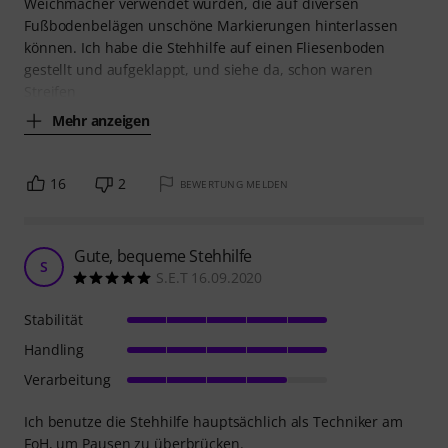
Weichmacher verwendet wurden, die auf diversen
Fußbodenbelägen unschöne Markierungen hinterlassen
können. Ich habe die Stehhilfe auf einen Fliesenboden
gestellt und aufgeklappt, und siehe da, schon waren
Streifen
Mehr anzeigen
16
2
BEWERTUNG MELDEN
Gute, bequeme Stehhilfe
S
S.E.T 16.09.2020
Stabilität
Handling
Verarbeitung
Ich benutze die Stehhilfe hauptsächlich als Techniker am
FoH, um Pausen zu überbrücken.