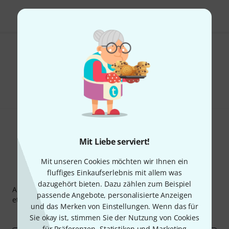
Gefällt Ihnen, was Sie sehen?
Teilen
Hilfe & Feedback
Mit Liebe serviert!
Mit unseren Cookies möchten wir Ihnen ein
fluffiges Einkaufserlebnis mit allem was
Thomann Newsletter
dazugehört bieten. Dazu zählen zum Beispiel
Abonniere den Thomann Newsletter und gewinne mit
passende Angebote, personalisierte Anzeigen
etwas Glück einen von
50 Gutscheinen
über jeweils
50€
!
und das Merken von Einstellungen. Wenn das für
Inspirierende Beiträge
Deals
Thomann Insights
Sie okay ist, stimmen Sie der Nutzung von Cookies
für Präferenzen, Statistiken und Marketing