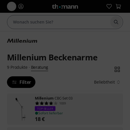
Suche 
Millenium Beckenarme
Beratung
9
Produkte
·
Filter
Beliebtheit
Millenium
CBC-Set 03
1039
TOP-SELLER
Sofort lieferbar
18
€