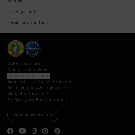
Kontakt
Ladengeschäft
Service im Überblick
AGB
/
Impressum
Datenschutzhinweise
Cookie-Einstellungen
Widerrufsrecht für Verbraucher
Bestellvorgang/Vertragsabschluss
Mängelhaftungsrecht
Erklärung zur Barrierefreiheit
Vertrag widerrufen