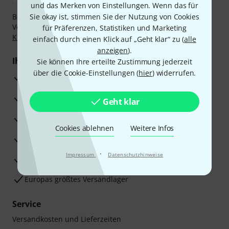
und das Merken von Einstellungen. Wenn das für
Bezahlen Sie vertraulich und sicher per Nachnahme,
Sie okay ist, stimmen Sie der Nutzung von Cookies
Vorkasse, PayPal, Amazon Pay,
Klarna Sofort bezahlen
,
für Präferenzen, Statistiken und Marketing
Klarna Ratenzahlung
oder Kreditkarte.
einfach durch einen Klick auf „Geht klar“ zu (
alle
anzeigen
).
Ihre Vorteile
Sie können Ihre erteilte Zustimmung jederzeit
über die Cookie-Einstellungen (
hier
) widerrufen.
3 Jahre Thomann Garantie
30 Tage Money-Back-Garantie
Geht klar
Reparaturservice
Cookies ablehnen
Weitere Infos
Beratung durch Fachexperten
·
Impressum
Datenschutzhinweise
Zufriedenheitsgarantie
Europas größtes Versandlager
Service
Versandkosten und Lieferzeiten