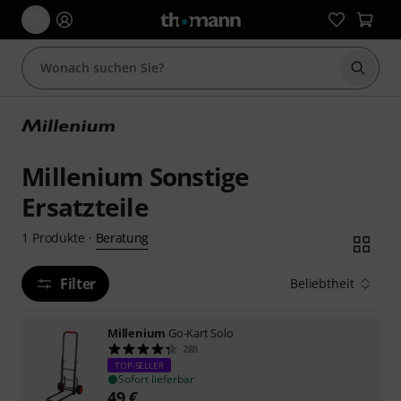
Suche 
Millenium Sonstige
Ersatzteile
Beratung
1
Produkte
·
Filter
Beliebtheit
Millenium
Go-Kart Solo
288
TOP-SELLER
Sofort lieferbar
49
€