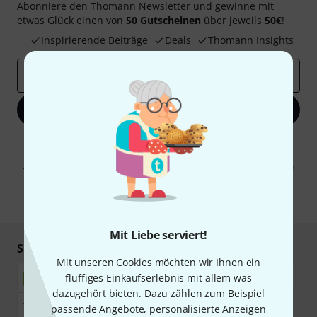
Abonniere den Thomann Newsletter und gewinne mit
etwas Glück einen von
50 Gutscheinen
über jeweils
50€
!
Inspirierende Beiträge
Deals
Thomann Insights
E-Mail-Adresse
*
Jetzt anmelden
Mit Klick auf „Jetzt anmelden“ stimmen Sie dem Erhalt von E-Mail-
Werbung und einer Messung des E-Mail-Nutzungsverhaltens zu. Die
Abmeldung ist jederzeit möglich. Weitere Informationen finden Sie in
unseren
Datenschutzhinweisen
.
* Pflichtfeld
Mit Liebe serviert!
Sicher einkaufen & bezahlen
Mit unseren Cookies möchten wir Ihnen ein
fluffiges Einkaufserlebnis mit allem was
dazugehört bieten. Dazu zählen zum Beispiel
passende Angebote, personalisierte Anzeigen