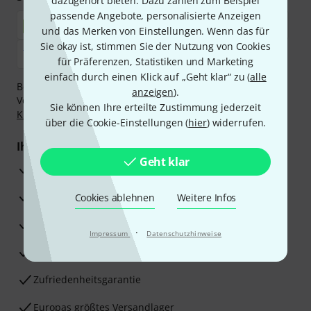
dazugehört bieten. Dazu zählen zum Beispiel
passende Angebote, personalisierte Anzeigen
und das Merken von Einstellungen. Wenn das für
Sie okay ist, stimmen Sie der Nutzung von Cookies
für Präferenzen, Statistiken und Marketing
einfach durch einen Klick auf „Geht klar“ zu (
alle
Bezahlen Sie vertraulich und sicher per Nachnahme,
anzeigen
).
Vorkasse, PayPal, Amazon Pay,
Klarna Sofort bezahlen
,
Sie können Ihre erteilte Zustimmung jederzeit
Klarna Ratenzahlung
oder Kreditkarte.
über die Cookie-Einstellungen (
hier
) widerrufen.
Ihre Vorteile
Geht klar
3 Jahre Thomann Garantie
30 Tage Money-Back-Garantie
Cookies ablehnen
Weitere Infos
Reparaturservice
·
Impressum
Datenschutzhinweise
Beratung durch Fachexperten
Zufriedenheitsgarantie
Europas größtes Versandlager