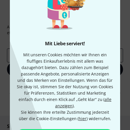
Thomann Newsletter
Abonniere den Thomann Newsletter und gewinne mit
etwas Glück einen von
50 Gutscheinen
über jeweils
50€
!
Inspirierende Beiträge
Deals
Thomann Insights
Mit Liebe serviert!
Mit unseren Cookies möchten wir Ihnen ein
E-Mail-Adresse
*
fluffiges Einkaufserlebnis mit allem was
dazugehört bieten. Dazu zählen zum Beispiel
Jetzt anmelden
passende Angebote, personalisierte Anzeigen
und das Merken von Einstellungen. Wenn das für
Mit Klick auf „Jetzt anmelden“ stimmen Sie dem Erhalt von E-Mail-
Sie okay ist, stimmen Sie der Nutzung von Cookies
Werbung und einer Messung des E-Mail-Nutzungsverhaltens zu. Die
Abmeldung ist jederzeit möglich. Weitere Informationen finden Sie in
für Präferenzen, Statistiken und Marketing
unseren
Datenschutzhinweisen
.
einfach durch einen Klick auf „Geht klar“ zu (
alle
anzeigen
).
* Pflichtfeld
Sie können Ihre erteilte Zustimmung jederzeit
über die Cookie-Einstellungen (
hier
) widerrufen.
Sicher einkaufen & bezahlen