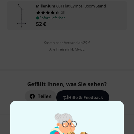
Millenium
601 Flat Cymbal Boom Stand
25
Sofort lieferbar
52
€
Kostenloser Versand ab 29 €
Alle Preise inkl. MwSt.
Gefällt Ihnen, was Sie sehen?
Teilen
Hilfe & Feedback