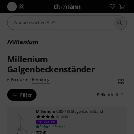
Suche 
Millenium
Galgenbeckenständer
Beratung
6
Produkte
·
Filter
Beliebtheit
Millenium
CBS-718 Stage Boom Stand
2680
TOP-SELLER
Sofort lieferbar
32
€