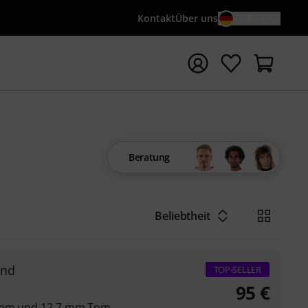
Kontakt
Über uns
DE / €
e mit Suchwort {searchTerm} starten
Beratung
Beliebtheit
and
TOP-SELLER
95
€
5 mm und 12,7 mm Tom