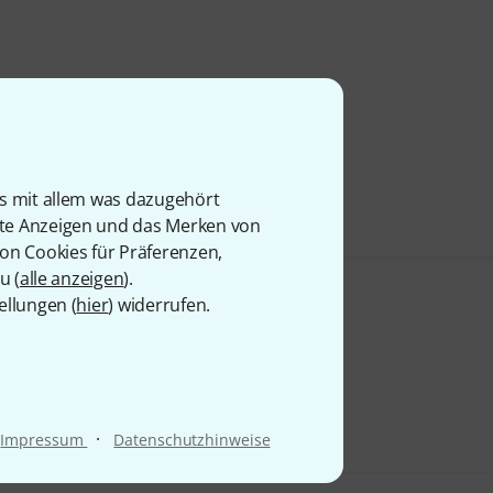
is mit allem was dazugehört
rte Anzeigen und das Merken von
von Cookies für Präferenzen,
u (
alle anzeigen
).
ellungen (
hier
) widerrufen.
·
Impressum
Datenschutzhinweise