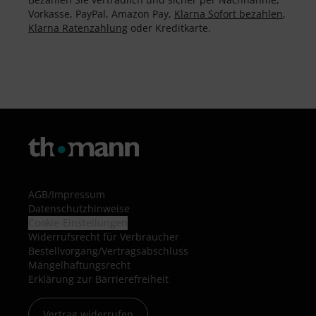
Vorkasse, PayPal, Amazon Pay,
Klarna Sofort bezahlen
,
Klarna Ratenzahlung
oder Kreditkarte.
AGB
/
Impressum
Datenschutzhinweise
Cookie-Einstellungen
Widerrufsrecht für Verbraucher
Bestellvorgang/Vertragsabschluss
Mängelhaftungsrecht
Erklärung zur Barrierefreiheit
Vertrag widerrufen