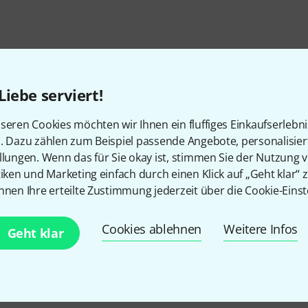
Liebe serviert!
seren Cookies möchten wir Ihnen ein fluffiges Einkaufserlebn
n. Dazu zählen zum Beispiel passende Angebote, personalisie
llungen. Wenn das für Sie okay ist, stimmen Sie der Nutzung 
tiken und Marketing einfach durch einen Klick auf „Geht klar“ z
nnen Ihre erteilte Zustimmung jederzeit über die Cookie-Einst
Gefällt Ihnen, was Sie sehen?
Cookies ablehnen
Weitere Infos
Geht klar
Teilen
Hilfe & Feedback