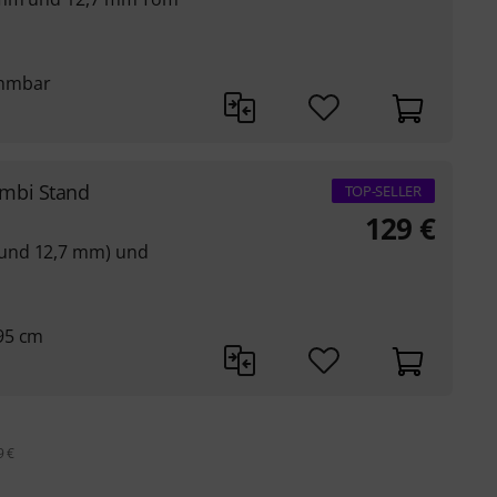
ehmbar
mbi Stand
TOP-SELLER
129
€
und 12,7 mm) und
95 cm
9 €