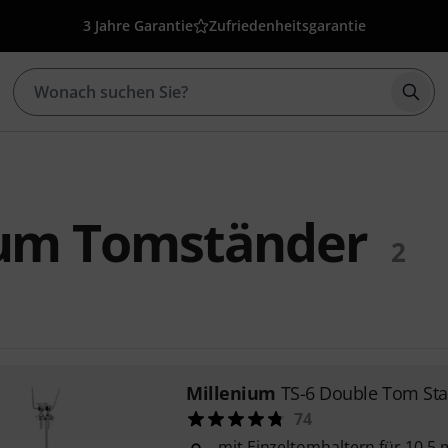
3 Jahre Garantie
Zufriedenheitsgarantie
Such
ium Tomständer
2
Millenium
TS-6 Double Tom St
74
mit Einzeltomhaltern für 10,