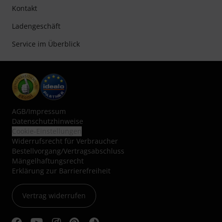
Kontakt
Ladengeschäft
Service im Überblick
AGB
/
Impressum
Datenschutzhinweise
Cookie-Einstellungen
Widerrufsrecht für Verbraucher
Bestellvorgang/Vertragsabschluss
Mängelhaftungsrecht
Erklärung zur Barrierefreiheit
Vertrag widerrufen