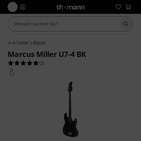
Suche 
4-Saiter J-Bässe
Marcus Miller U7-4 BK
5.0 von 5 Sternen aus 3 Kundenbewertungen
(
3
)