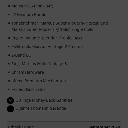
nächste Level heben werden.
Mensur: 864 mm (34")
22 Medium Bünde
Nachdem deine Bestellung versandt wurde, erhältst du
Tonabnehmer: Marcus Super Modern-PJ (Steg) und
den Aktivierungscode per E-Mail. Das Abonnement
Marcus Super Modern-PJ (Hals) Single Coils
endet nach Ablauf automatisch.
Regler: Volume, Blender, Treble, Bass
Elektronik: Marcus Heritage-2 Preamp
2-Band EQ
Steg: Marcus Miller Vintage-S
Chrom Hardware
offene Premium Mechaniken
Farbe: Black Satin
30 Tage Money-Back-Garantie
30
3 Jahre Thomann Garantie
3
Erhältlich seit
September 2024