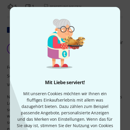
5
1
BEWERTUNG MELDEN
Original zeigen
Sie hat alles, was großartig ist (Aber ich werde dir
nichts von Sire beibringen)
S
Sébastien892 30.09.2024
Features
Sound
Mit Liebe serviert!
Verarbeitung
Mit unseren Cookies möchten wir Ihnen ein
Nachdem ich von mehreren meiner Bassite-Kameraden das
fluffiges Einkaufserlebnis mit allem was
Lob für die Marke Sire erhalten hatte, entschloss ich mich
dazugehört bieten. Dazu zählen zum Beispiel
schließlich, den Sprung mit diesem neuen Modell zu
passende Angebote, personalisierte Anzeigen
wagen, das weniger vintage aussieht als üblich. Nun, was
und das Merken von Einstellungen. Wenn das für
soll ich sagen, außer dass ich von dem Instrument nicht
Sie okay ist, stimmen Sie der Nutzung von Cookies
enttäuscht bin. Die Qualität des Geigenbaus ist wirklich