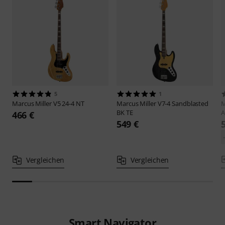
5
1
Marcus Miller
V5 24-4 NT
Marcus Miller
V7-4 Sandblasted
M
BK TE
A
466 €
549 €
Vergleichen
Vergleichen
Smart Navigator