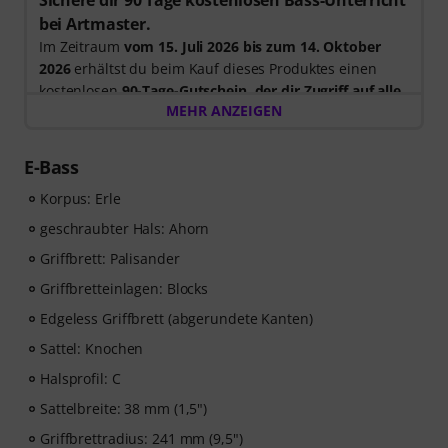
Sichere dir 90 Tage kostenlosen Bass-Unterricht
bei Artmaster.
Im Zeitraum
vom 15. Juli 2026 bis zum 14. Oktober
2026
erhältst du beim Kauf dieses Produktes einen
kostenlosen
90-Tage-Gutschein, der dir Zugriff auf alle
MEHR ANZEIGEN
Artmaster-Kurse bietet
– einschließlich des Bass-
Kurses, der gezielt darauf ausgelegt ist, deinen Groove,
dein Timing, deine Technik und deine musikalische
E-Bass
Kreativität zu stärken. ArtMaster.com – deine Online-
Korpus: Erle
Plattform für Bass-Ausbildung und modernes
Musizieren. Bitte beachte, dass die Kurse nur in
geschraubter Hals: Ahorn
Englisch verfügbar sind.
Griffbrett: Palisander
Griffbretteinlagen: Blocks
ArtMaster.com – lerne direkt von dem renommierten
Bass-Dozenten Marek Bero, der für seinen
Edgeless Griffbrett (abgerundete Kanten)
ganzheitlichen Ansatz, seine rhythmische
Sattel: Knochen
Meisterklasse und seine praktischen Übungen bekannt
Halsprofil: C
ist, die jedem Bassisten weiterhelfen — vom Anfänger
bis zum Fortgeschrittenen. Entdecke strukturierte
Sattelbreite: 38 mm (1,5")
Lektionen, Play-along-Tracks, Technik-Workouts und
Griffbrettradius: 241 mm (9,5")
musikalische Konzepte, die dein Bassspiel auf das