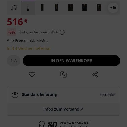
+10
516
€
-6%
30-Tage-Bestpreis: 549 €
Alle Preise inkl. MwSt.
In 3-4 Wochen lieferbar
IN DEN WARENKORB
1
Standardlieferung
kostenlos
Infos zum Versand
80
VERKAUFSRANG
in 4-Saiter J-Bässe