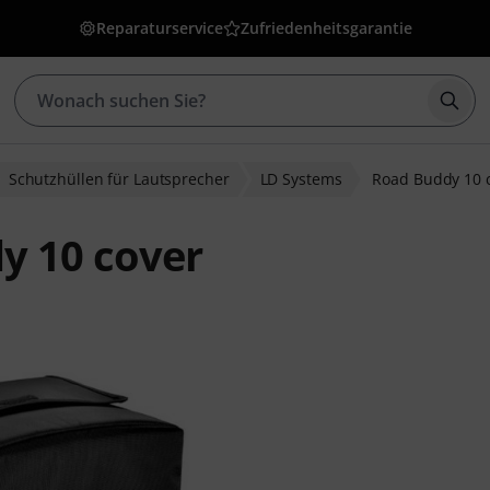
Reparaturservice
Zufriedenheitsgarantie
Such
Schutzhüllen für Lautsprecher
LD Systems
Road Buddy 10 
y 10 cover
ewertungen