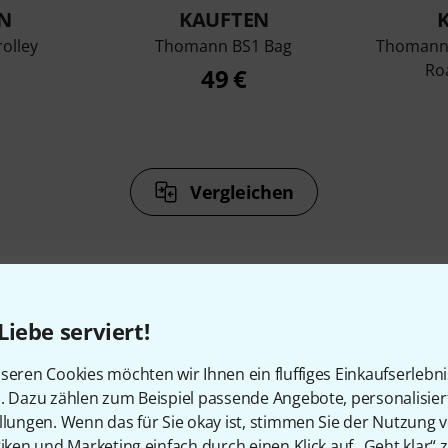
N
KAUFTEN
rolley
Thomann BS1 Bag
Thomann 
Ro
49 €
Vergleichen
Liebe serviert!
Zubehör & passende Artike
seren Cookies möchten wir Ihnen ein fluffiges Einkaufserlebn
n. Dazu zählen zum Beispiel passende Angebote, personalisie
llungen. Wenn das für Sie okay ist, stimmen Sie der Nutzung 
tiken und Marketing einfach durch einen Klick auf „Geht klar“ z