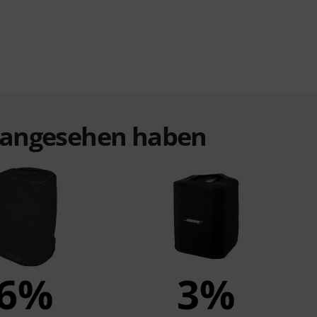
t angesehen haben
6%
3%