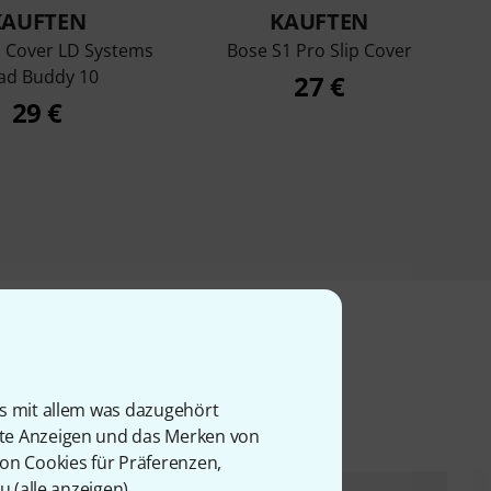
KAUFTEN
KAUFTEN
Cover LD Systems
Bose S1 Pro Slip Cover
ad Buddy 10
27 €
29 €
l
is mit allem was dazugehört
rte Anzeigen und das Merken von
von Cookies für Präferenzen,
u (
alle anzeigen
).