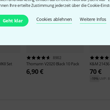
nnen Ihre erteilte Zustimmung jederzeit über die Cookie-Einst
Cookies ablehnen
Weitere Infos
Geht klar
8902
KII Set
Thomann
V2020 Black 10 Pack
K&M
21436
6,90 €
70 €
-19%
UVP: 8