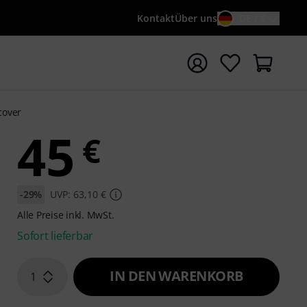
Kontakt
Über uns
DE / €
e mit Suchwort {searchTerm} starten
cover
45
€
-29%
UVP: 63,10 €
Alle Preise inkl. MwSt.
Sofort lieferbar
IN DEN WARENKORB
1