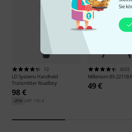
Sie kö
12
4353
LD Systems
Handheld
Millenium
BS-2211B M
Transmitter Roadboy
49 €
98 €
-25%
UVP: 130 €