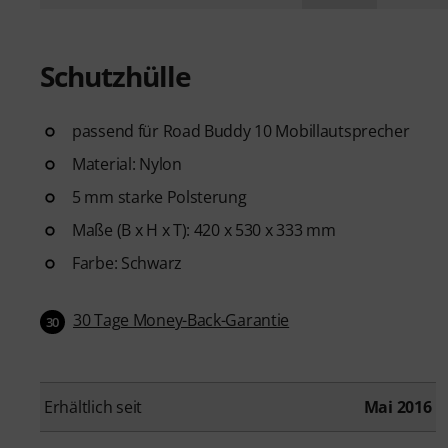
Schutzhülle
passend für Road Buddy 10 Mobillautsprecher
Material: Nylon
5 mm starke Polsterung
Maße (B x H x T): 420 x 530 x 333 mm
Farbe: Schwarz
30 Tage Money-Back-Garantie
30
Erhältlich seit
Mai 2016