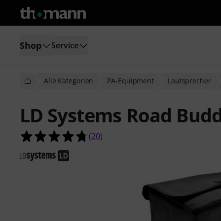
Shop
Service
Alle Kategorien
PA-Equipment
Lautsprecher
LD Systems Road Budd
4.8 von 5 Sternen aus 20 Kundenb
(
20
)