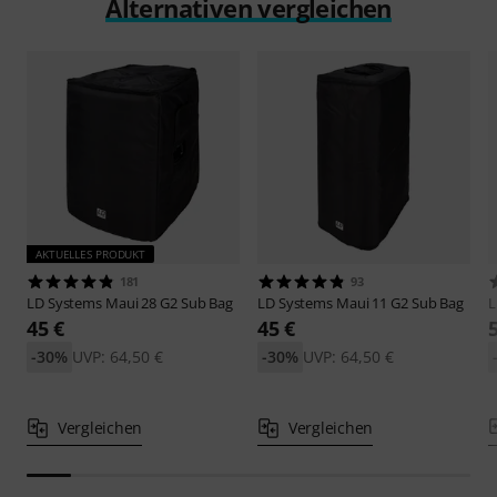
Alternativen vergleichen
AKTUELLES PRODUKT
181
93
LD Systems
Maui 28 G2 Sub Bag
LD Systems
Maui 11 G2 Sub Bag
L
45 €
45 €
-30%
UVP: 64,50 €
-30%
UVP: 64,50 €
Vergleichen
Vergleichen