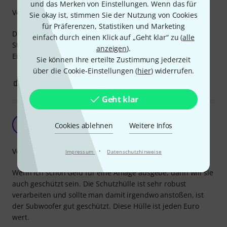
und das Merken von Einstellungen. Wenn das für
Verarbeitung
Sie okay ist, stimmen Sie der Nutzung von Cookies
für Präferenzen, Statistiken und Marketing
Die Hülle ist super für das Geld. Die Tasche für das
einfach durch einen Klick auf „Geht klar“ zu (
alle
Stromkabel ist praktisch und die Verarbeitung ist top.
anzeigen
).
Eigentlich ein Muss bei mobilen Einsätzen.
Sie können Ihre erteilte Zustimmung jederzeit
über die Cookie-Einstellungen (
hier
) widerrufen.
0
0
BEWERTUNG MELDEN
Geht klar
Absolut zu empfehlen
W
Cookies ablehnen
Weitere Infos
walter_52 26.11.2020
·
Verarbeitung
Impressum
Datenschutzhinweise
Wenn ich schon Geld für eine Anlage ausgebe, dann will sie
auch geschützt sein. Die Schutzhülle ist sehr robust
verarbeiten und sollte man damit irgendwo anstoßen, ist
der Subwoofer gut geschützt. Diese Hülle ist jeden Euro
wert.