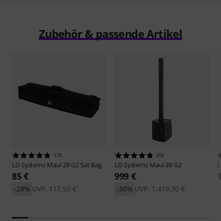
Zubehör & passende Artikel
175
258
LD Systems
Maui 28 G2 Sat Bag
LD Systems
Maui 28 G2
L
85 €
999 €
-28%
UVP: 117,50 €
-30%
UVP: 1.419,90 €