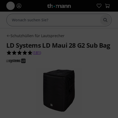
Suche 
Schutzhüllen für Lautsprecher
LD Systems LD Maui 28 G2 Sub Bag
4.8 von 5 Sternen aus 181 Kundenbewertungen
(
181
)