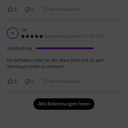
0
0
BEWERTUNG MELDEN
1A
K
KeineAhnungVonNix 01.09.2018
Verarbeitung
Ein perfektes Cover für den Maui 28G2 Sub. Es gibt
überhaupt nichts zu meckern!
0
0
BEWERTUNG MELDEN
Alle Bewertungen lesen