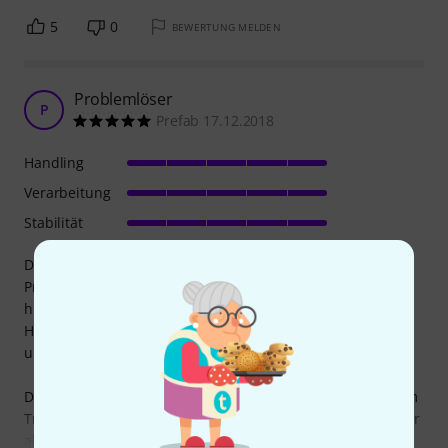
5
0
BEWERTUNG MELDEN
Problemlöser
P
Prefab 17.12.2018
Handling
Verarbeitung
Stabilität
Dieser Tisch ist alleine dadurch schon ein wertvolles
Produkt, dass man sich vergleichbares nicht selber
hinbasteln kann (hatte vorher an Keyboardständer +
Holzplatte gedacht, aber das wäre letzten Endes
umständlicher).
Die Platte ist aus etwas dünnem Blech und man sollte beim
Transport vorsichtig sein; Dadurch ist sie aber auch leichter
als beim Percussion