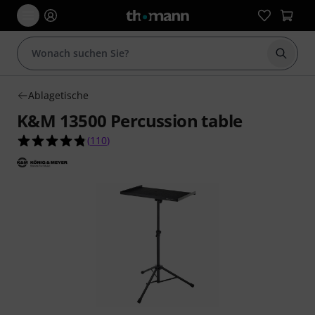
Suche 
Ablagetische
K&M 13500 Percussion table
4.8 von 5 Sternen aus 110 Kundenbewertungen
(
110
)