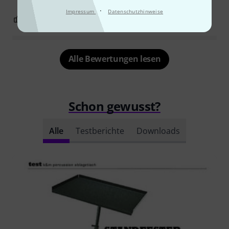
·
Impressum
Datenschutzhinweise
1
0
BEWERTUNG MELDEN
Alle Bewertungen lesen
Schon gewusst?
Alle
Testberichte
Downloads