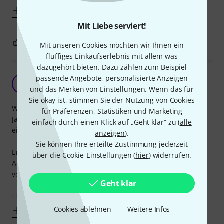
Mehr anzeigen
Mit Liebe serviert!
3
0
BEWERTUNG MELDEN
Mit unseren Cookies möchten wir Ihnen ein
fluffiges Einkaufserlebnis mit allem was
dazugehört bieten. Dazu zählen zum Beispiel
Echt praktisch
passende Angebote, personalisierte Anzeigen
TH
und das Merken von Einstellungen. Wenn das für
Thomas Hu 08.04.2018
Sie okay ist, stimmen Sie der Nutzung von Cookies
Wir haben den Percussion Table beim diesjährigen
für Präferenzen, Statistiken und Marketing
Jahreskonzert unseres Orchesters zum ersten mal
einfach durch einen Klick auf „Geht klar“ zu (
alle
eingesetzt und sind sehr zufrieden damit.
anzeigen
).
Sie können Ihre erteilte Zustimmung jederzeit
Er ist ordentlich verarbeitet, bricht nicht beim bloßen
über die Cookie-Einstellungen (
hier
) widerrufen.
Anschauen schon zusammen und es ist genug Platz
vorhanden, einige Instrumente darauf abzulegen.
Geht klar
Einziges Manko ist, dass beim Ablegen von Schlägeln
Cookies ablehnen
Weitere Infos
Mehr anzeigen