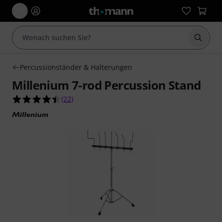
Suche 
Percussionständer & Halterungen
Millenium 7-rod Percussion Stand
4.5 von 5 Sternen aus 22 Kundenbewertungen
(
22
)