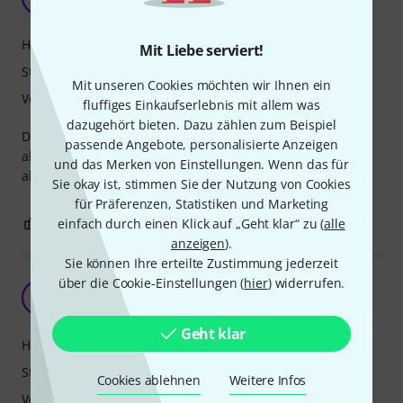
Der siebte Zwerg 28.07.2026
Handling
Mit Liebe serviert!
Stabilität
Mit unseren Cookies möchten wir Ihnen ein
Verarbeitung
fluffiges Einkaufserlebnis mit allem was
dazugehört bieten. Dazu zählen zum Beispiel
Das gute Stück tut im wesentlichen was es soll, steht
passende Angebote, personalisierte Anzeigen
allerdings nicht besonders stabil. Schwerere Dinge sollten
und das Merken von Einstellungen. Wenn das für
also in die Mitte.
Sie okay ist, stimmen Sie der Nutzung von Cookies
für Präferenzen, Statistiken und Marketing
0
0
einfach durch einen Klick auf „Geht klar“ zu (
alle
BEWERTUNG MELDEN
anzeigen
).
Sie können Ihre erteilte Zustimmung jederzeit
über die Cookie-Einstellungen (
hier
) widerrufen.
Besser als erwartet
R
Rene393 11.03.2021
Geht klar
Handling
Stabilität
Cookies ablehnen
Weitere Infos
Verarbeitung