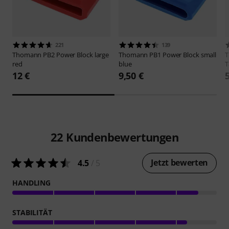
221
139
Thomann
PB2 Power Block large
Thomann
PB1 Power Block small
red
blue
T
12 €
9,50 €
22
Kundenbewertungen
Jetzt bewerten
4.5
/ 5
HANDLING
STABILITÄT