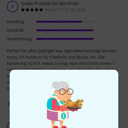
Gutes Produkt für den Preis
S
Steve4711 21.05.2026
Handling
Stabilität
Verarbeitung
Perfekt für alles Gedingel was irgendwie befestigt werden
muss. Ich nutze es für Cowbells und Blocks, etc. Die
Rasterung ist m.E. etwas zu eng, man wird nicht immer 7
Instrumente befestigen können, was für mich aber ok ist.
Ich habe 5 Sterne für Stabilität und Qualität vergeben, was
auf den Preis bezogen ist. Für mehr Geld bekommt man
natürlich noch bessere Stabilität und Qualität.
0
0
BEWERTUNG MELDEN
Etwas wackelig
DS