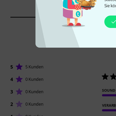
Sie kö
5
5 Kunden
4
0 Kunden
SOUND
3
0 Kunden
2
0 Kunden
VERARB