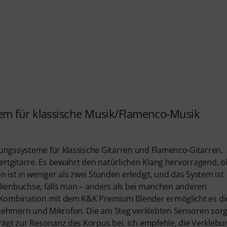
em für klassische Musik/Flamenco-Musik
kungssysteme für klassische Gitarren und Flamenco-Gitarren,
zertgitarre. Es bewahrt den natürlichen Klang hervorragend, 
 ist in weniger als zwei Stunden erledigt, und das System ist
linkenbuchse, falls man – anders als bei manchen anderen
n Kombination mit dem K&K Premium Blender ermöglicht es di
bnehmern und Mikrofon. Die am Steg verklebten Sensoren sor
trägt zur Resonanz des Korpus bei. Ich empfehle, die Verklebu