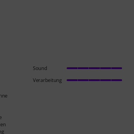
Sound
Verarbeitung
ohne
e
gen
ng