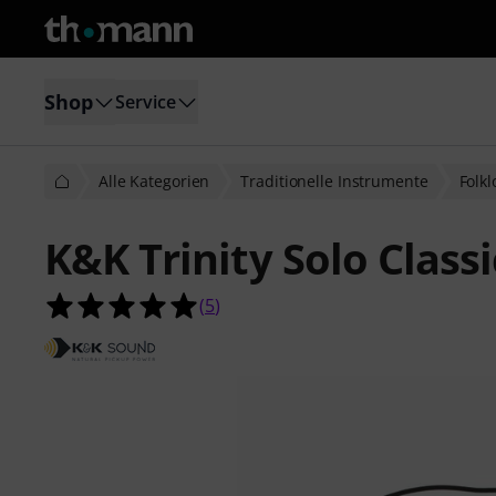
Shop
Service
Alle Kategorien
Traditionelle Instrumente
Folk
K&K Trinity Solo Classi
5.0 von 5 Sternen aus 5 Kundenbe
(
5
)