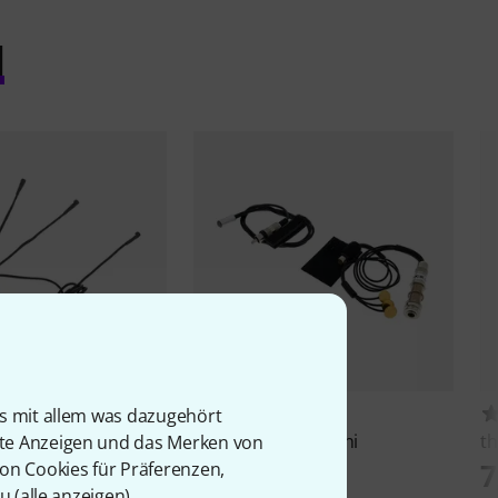
l
9
17
is mit allem was dazugehört
ups
The Grip Plus-6
K&K
Trinity Solo Mini
th
rte Anzeigen und das Merken von
t.
189 €
7
von Cookies für Präferenzen,
u (
alle anzeigen
).