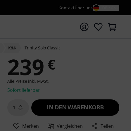
Kontakt
Über uns
DE / €
e mit Suchwort {searchTerm} starten
r
K&K
Trinity Solo Classic
239
€
Alle Preise inkl. MwSt.
Sofort lieferbar
IN DEN WARENKORB
1
Merken
Vergleichen
Teilen