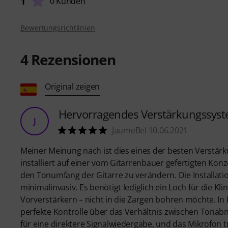
1
0 Kunden
Bewertungsrichtlinien
4
Rezensionen
Original zeigen
Hervorragendes Verstärkungssyst
J
JaumeBel 10.06.2021
Meiner Meinung nach ist dies eines der besten Verstär
installiert auf einer vom Gitarrenbauer gefertigten Kon
den Tonumfang der Gitarre zu verändern. Die Installation
minimalinvasiv. Es benötigt lediglich ein Loch für die K
Vorverstärkern – nicht in die Zargen bohren möchte. I
perfekte Kontrolle über das Verhältnis zwischen Tona
für eine direktere Signalwiedergabe, und das Mikrofon 