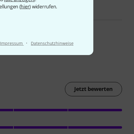
ellungen (
hier
) widerrufen.
·
Impressum
Datenschutzhinweise
Jetzt bewerten