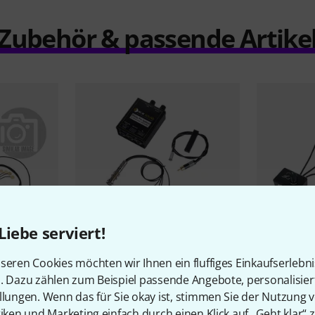
Zubehör & passende Artike
Liebe serviert!
44
seren Cookies möchten wir Ihnen ein fluffiges Einkaufserlebn
sic System
K&K
Trinity Pro Mini System
Myers Pick
n. Dazu zählen zum Beispiel passende Angebote, personalisie
with Bass Ex
359 €
llungen. Wenn das für Sie okay ist, stimmen Sie der Nutzung 
tiken und Marketing einfach durch einen Klick auf „Geht klar“ z