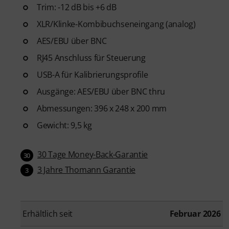
Trim: -12 dB bis +6 dB
XLR/Klinke-Kombibuchseneingang (analog)
AES/EBU über BNC
RJ45 Anschluss für Steuerung
USB-A für Kalibrierungsprofile
Ausgänge: AES/EBU über BNC thru
Abmessungen: 396 x 248 x 200 mm
Gewicht: 9,5 kg
30 Tage Money-Back-Garantie
30
3 Jahre Thomann Garantie
3
Erhältlich seit
Februar 2026