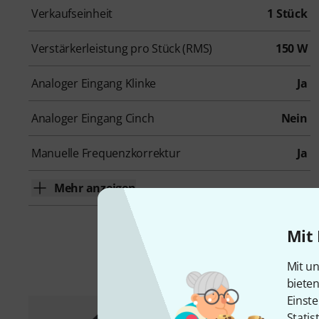
Verkaufseinheit
1 Stück
Verstärkerleistung pro Stück (RMS)
150 W
Analoger Eingang Klinke
Ja
Analoger Eingang Cinch
Nein
Manuelle Frequenzkorrektur
Ja
Mehr anzeigen
Mit 
Mit un
biete
Einste
Statis