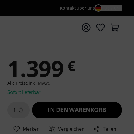
Kontakt
Über uns
DE / €
e mit Suchwort {searchTerm} starten
1.399
€
Alle Preise inkl. MwSt.
Sofort lieferbar
IN DEN WARENKORB
1
Merken
Vergleichen
Teilen