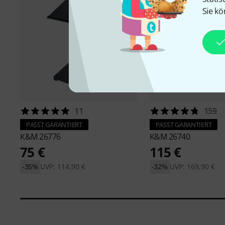
Sie kö
11
159
PASST GARANTIERT
PASST GARANTIERT
K&M
26776
K&M
26740
75 €
115 €
-35%
UVP: 114,90 €
-32%
UVP: 169,90 €