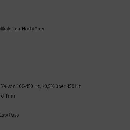
allkalotten-Hochtöner
,75% von 100-450 Hz, <0,5% über 450 Hz
nd Trim
/Low Pass