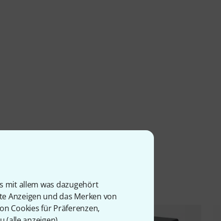
l
is mit allem was dazugehört
rte Anzeigen und das Merken von
von Cookies für Präferenzen,
u (
alle anzeigen
).