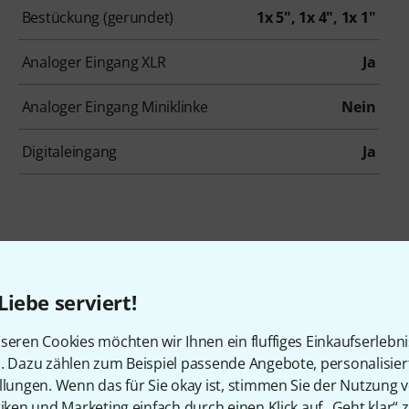
Bestückung (gerundet)
1x 5", 1x 4", 1x 1"
Analoger Eingang XLR
Ja
Analoger Eingang Miniklinke
Nein
Digitaleingang
Ja
Liebe serviert!
Zubehör & passende Artike
seren Cookies möchten wir Ihnen ein fluffiges Einkaufserlebn
n. Dazu zählen zum Beispiel passende Angebote, personalisie
llungen. Wenn das für Sie okay ist, stimmen Sie der Nutzung 
tiken und Marketing einfach durch einen Klick auf „Geht klar“ z