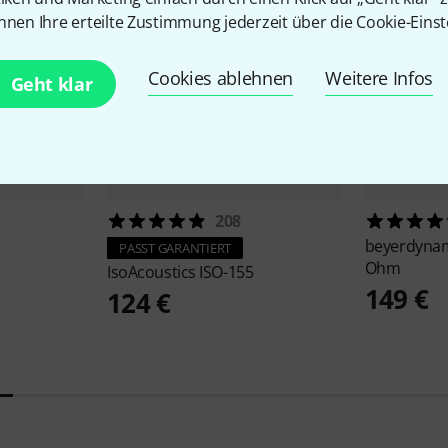
nnen Ihre erteilte Zustimmung jederzeit über die Cookie-Einst
Cookies ablehnen
Weitere Infos
Geht klar
208
beyerdyna
PASST GARANTIERT
Ohm
IsoAcoustics
ISO-155
149 €
124 €