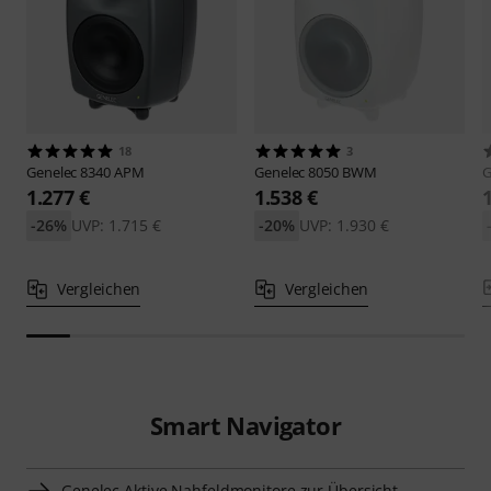
18
3
Genelec
8340 APM
Genelec
8050 BWM
G
1.277 €
1.538 €
-26%
UVP: 1.715 €
-20%
UVP: 1.930 €
Vergleichen
Vergleichen
Smart Navigator
Genelec Aktive Nahfeldmonitore zur Übersicht