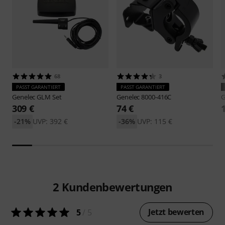
68
3
PASST GARANTIERT
PASST GARANTIERT
Genelec
GLM Set
Genelec
8000-416C
G
309 €
74 €
-21%
UVP: 392 €
-36%
UVP: 115 €
2
Kundenbewertungen
Jetzt bewerten
5
/ 5