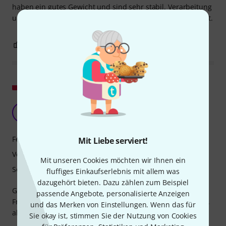
haben ein gutes Gewicht und sind sehr stabil. Verarbeitung
und Klangvist hervorragend, wie man es von Genelec kennt.
0
0
BEWERTUNG MELDEN
Original zeigen
superrrr
W
Woromir 28.02.2026
Features
Mit Liebe serviert!
Verarbeitung
Mit unseren Cookies möchten wir Ihnen ein
Sound
fluffiges Einkaufserlebnis mit allem was
dazugehört bieten. Dazu zählen zum Beispiel
Großartiger Klang! Ausgewogen über den gesamten
passende Angebote, personalisierte Anzeigen
Frequenzbereich, sehr detailliert, natürlicher Stereo-Bass...
und das Merken von Einstellungen. Wenn das für
absolut professionell.
Sie okay ist, stimmen Sie der Nutzung von Cookies