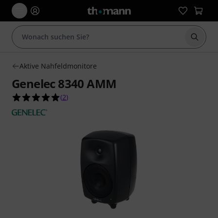
Suche 
Aktive Nahfeldmonitore
Genelec 8340 AMM
5.0 von 5 Sternen aus 2 Kundenbewertungen
(
2
)