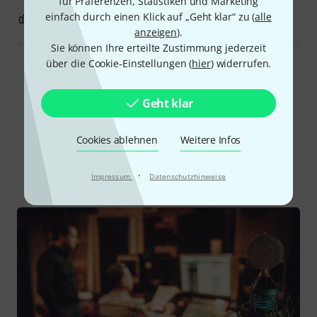
für Präferenzen, Statistiken und Marketing
einfach durch einen Klick auf „Geht klar“ zu (
alle
0
0
BEWERTUNG MELDEN
anzeigen
).
Sie können Ihre erteilte Zustimmung jederzeit
über die Cookie-Einstellungen (
hier
) widerrufen.
Alle Bewertungen lesen
Geht klar
Schon gewusst?
Cookies ablehnen
Weitere Infos
Alle
Ratgeber
·
Impressum
Datenschutzhinweise