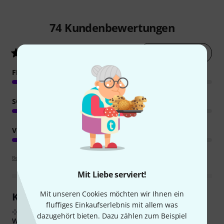
74
Kundenbewertungen
Jetzt bewerten
4.7
/ 5
FEATURES
SOUND
VERARBEITUNG
Bewertungsrichtlinien
Mit Liebe serviert!
Mit unseren Cookies möchten wir Ihnen ein
Kundenrezensionen im Überblick
fluffiges Einkaufserlebnis mit allem was
Aus echten Käuferbewertungen, zusammengefasst durch KI
dazugehört bieten. Dazu zählen zum Beispiel
Was Käufern gefiel: