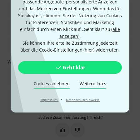
passende Angebote, personalisierte Anzeigen
Die Klangqualität ist exzellent und bietet eine hohe
und das Merken von Einstellungen. Wenn das für
Detailgenauigkeit, Ausgewogenheit und ein klares Stereobild.
Sie okay ist, stimmen Sie der Nutzung von Cookies
für Präferenzen, Statistiken und Marketing
Sie bieten ein außergewöhnliches Preis-Leistungs-Verhältnis und
einfach durch einen Klick auf „Geht klar“ zu (
alle
übertreffen oft teurere Monitore.
anzeigen
).
Das 3-Wege-Design trägt zu klaren Mitten und einem gut
Sie können Ihre erteilte Zustimmung jederzeit
definierten Bass bei.
über die Cookie-Einstellungen (
hier
) widerrufen.
Was Sie außerdem wissen sollten:
Geht klar
Diese Monitore sind recht groß und leistungsstark, weshalb für
eine optimale Leistung ein ausreichend großer Raum und ein
angemessener Hörabstand erforderlich sind.
Cookies ablehnen
Weitere Infos
Vereinzelt wird auch über Probleme mit der
Verarbeitungsqualität oder bestimmten Komponenten wie dem
·
Impressum
Datenschutzhinweise
Lautstärkeregler gesprochen, dies ist jedoch keine weit
verbreitete Beschwerde.
Ist diese Zusammenfassung hilfreich?
Markieren Sie diese Zusammenfassung
Markieren Sie diese Zusammen