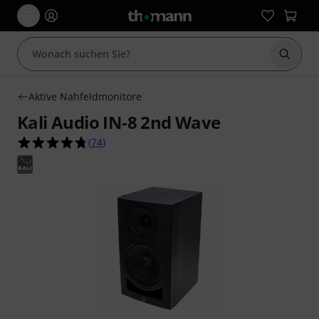
Suche 
Aktive Nahfeldmonitore
Kali Audio IN-8 2nd Wave
4.7 von 5 Sternen aus 74 Kundenbewertungen
(
74
)