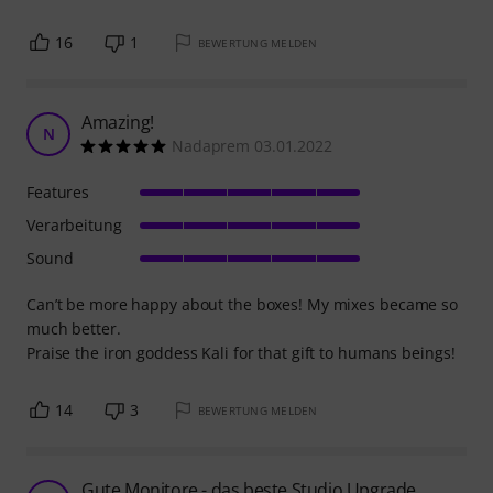
16
1
BEWERTUNG MELDEN
Amazing!
N
Nadaprem 03.01.2022
Features
Verarbeitung
Sound
Can’t be more happy about the boxes! My mixes became so
much better.
Praise the iron goddess Kali for that gift to humans beings!
14
3
BEWERTUNG MELDEN
Gute Monitore - das beste Studio Upgrade