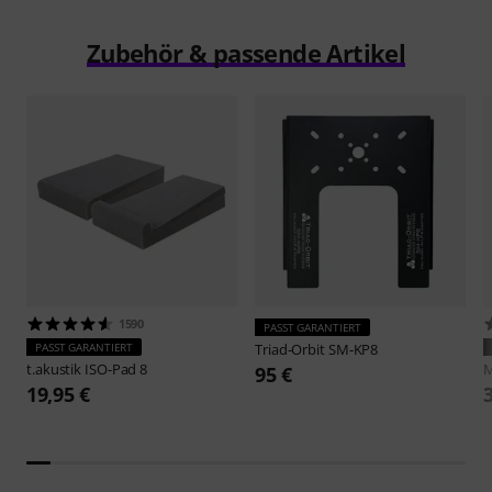
Zubehör & passende Artikel
1590
PASST GARANTIERT
PASST GARANTIERT
Triad-Orbit
SM-KP8
t.akustik
ISO-Pad 8
M
95 €
19,95 €