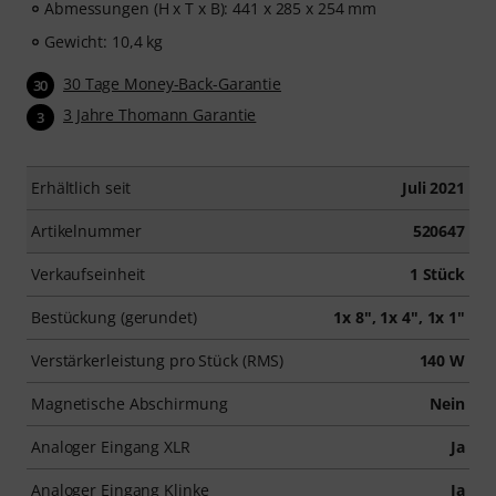
Abmessungen (H x T x B): 441 x 285 x 254 mm
Gewicht: 10,4 kg
30 Tage Money-Back-Garantie
30
3 Jahre Thomann Garantie
3
Erhältlich seit
Juli 2021
Artikelnummer
520647
Verkaufseinheit
1 Stück
Bestückung (gerundet)
1x 8", 1x 4", 1x 1"
Verstärkerleistung pro Stück (RMS)
140 W
Magnetische Abschirmung
Nein
Analoger Eingang XLR
Ja
Analoger Eingang Klinke
Ja