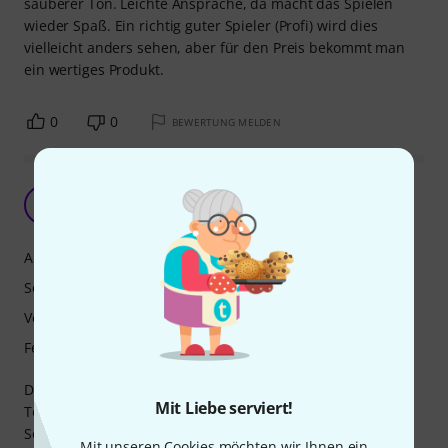
sauberer Ton. Leichte Ansprache, da macht das Spielen
wieder Spaß. Ein richtig guter Spieler (Profi) wird dies
vielleicht anders sehen, aber für den Preis bekommt man
ein wertiges Produkt.
0
0
BEWERTUNG MELDEN
Die beste Marine Band bis jetzt
G
Gerd7585 04.09.2015
Ansprache
Sound
Verarbeitung
Features
Die Ansprache ist sehr gut und laut mit klarem sauberen
Mit Liebe serviert!
Ton, noch besser als bei meinen klassischen MarineBands.
Sehr gut ist die einfache Demontage und Möglichkeit zur
Mit unseren Cookies möchten wir Ihnen ein