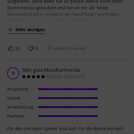
aufgefallen. Steve Baker hat an diesem Abend einen tollen
Sound heraus gezaubert und hat sie mir als "beste
Marineband die er jemals in der Hand hatte" wärmstens
empfohlen. Ich war begeistert vom Klang und von der
Mehr anzeigen
33
0
BEWERTUNG MELDEN
Sehr gute Mundharmonika
B
benhi64 25.07.2019
Ansprache
Sound
Verarbeitung
Features
Für den normalen Spieler und auch für die Bühne ein sehr