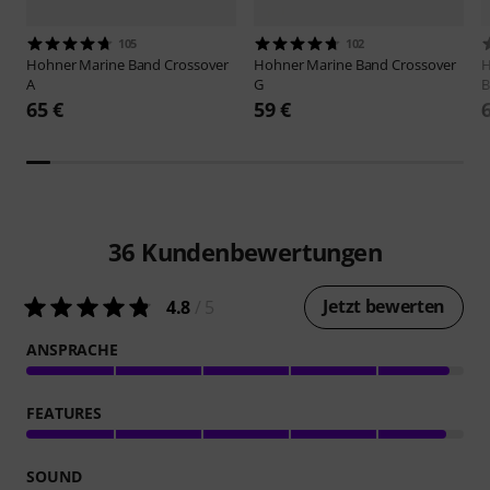
105
102
Hohner
Marine Band Crossover
Hohner
Marine Band Crossover
A
G
B
65 €
59 €
36
Kundenbewertungen
Jetzt bewerten
4.8
/ 5
ANSPRACHE
FEATURES
SOUND