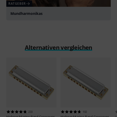
RATGEBER
Mundharmonikas
Alternativen vergleichen
233
102
Hohner
Marine Band Crossover
Hohner
Marine Band Crossover