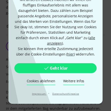
Säuberung. So kann man besser Dreck und Bakterien
fluffiges Einkaufserlebnis mit allem was
draussen halten. Werde mir jetzt nach und nach den
dazugehört bieten. Dazu zählen zum Beispiel
ganzen Satz zulegen.
passende Angebote, personalisierte Anzeigen
und das Merken von Einstellungen. Wenn das für
0
0
BEWERTUNG MELDEN
Sie okay ist, stimmen Sie der Nutzung von Cookies
für Präferenzen, Statistiken und Marketing
einfach durch einen Klick auf „Geht klar“ zu (
alle
anzeigen
).
Hohner Marine Band Crossover F
R
Sie können Ihre erteilte Zustimmung jederzeit
Rickie 26.10.2020
über die Cookie-Einstellungen (
hier
) widerrufen.
Ansprache
Sound
Geht klar
Verarbeitung
Cookies ablehnen
Weitere Infos
Features
Die Crossover F ist leicht im Spiel und hat einen schönen
·
Impressum
Datenschutzhinweise
Klang. Ich bin Anfänger und erhalte mit dieser Harp sehr
schöne Soundergebnisse. Sie liegt gut in der Hand und ist
in dem mitgelieferten Bag wunderbar zu aufzubewahren.