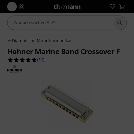
Suche 
Diatonische Mundharmonikas
Hohner Marine Band Crossover F
4.8 von 5 Sternen aus 36 Kundenbewertungen
(
36
)