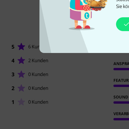
Sie kö
5
6 Kunden
4
2 Kunden
ANSPR
3
0 Kunden
FEATUR
2
0 Kunden
SOUND
1
0 Kunden
VERARB