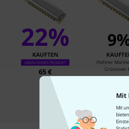
22%
9
KAUFTEN
KAUFTE
Hohner Marin
GENAU DIESES PRODUKT
Crossover
65 €
65 €
Mit 
Mit un
biete
Einste
Statis