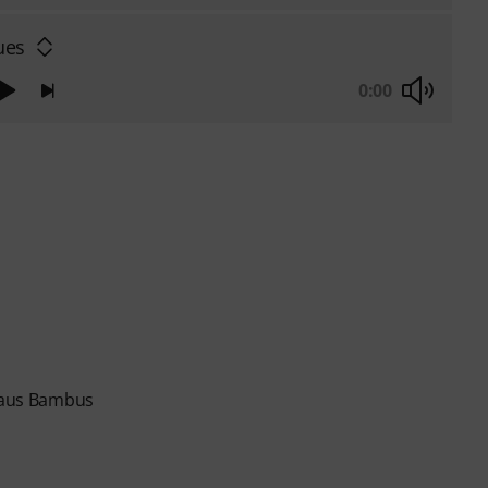
ues
0:00
r aus Bambus