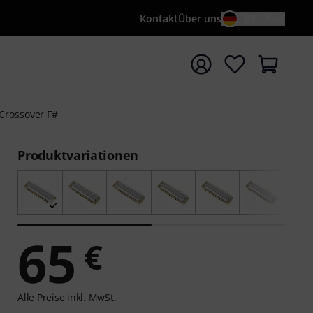
Kontakt
Über uns
DE / €
e mit Suchwort {searchTerm} starten
Crossover F#
Produktvariationen
65
€
Alle Preise inkl. MwSt.