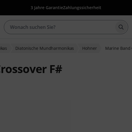
3 Jahre Garantie
Zahlungssicherheit
Such
kas
Diatonische Mundharmonikas
Hohner
Marine Band 
rossover F#
wertungen