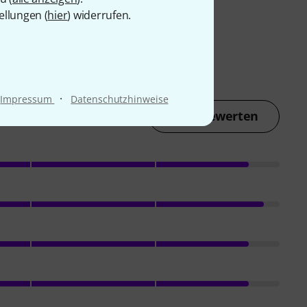
ellungen (
hier
) widerrufen.
·
Impressum
Datenschutzhinweise
Jetzt bewerten