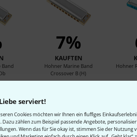
%
7%
N
KAUFTEN
e Band
Hohner Marine Band
Hohner R
 Db
Crossover B (H)
65 €
Liebe serviert!
Vergleichen
seren Cookies möchten wir Ihnen ein fluffiges Einkaufserlebn
n. Dazu zählen zum Beispiel passende Angebote, personalisie
llungen. Wenn das für Sie okay ist, stimmen Sie der Nutzung 
tiken und Marketing einfach durch einen Klick auf „Geht klar“ z