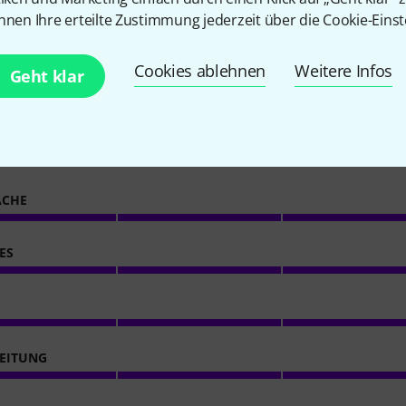
nnen Ihre erteilte Zustimmung jederzeit über die Cookie-Einst
8
Kundenbewertungen
Cookies ablehnen
Weitere Infos
Geht klar
4.8
/ 5
ACHE
ES
EITUNG