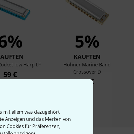
6%
5%
KAUFTEN
KAUFTEN
ocket low Harp LF
Hohner Marine Band
Crossover D
59 €
61 €
is mit allem was dazugehört
rte Anzeigen und das Merken von
von Cookies für Präferenzen,
u (
alle anzeigen
).