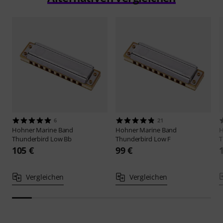
6
21
Hohner
Marine Band
Hohner
Marine Band
Thunderbird Low Bb
Thunderbird Low F
T
105 €
99 €
Vergleichen
Vergleichen