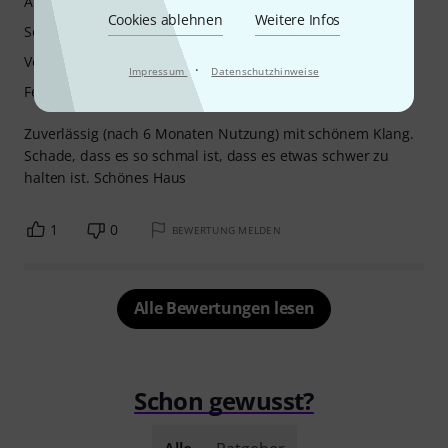
Ansprache
Cookies ablehnen
Weitere Infos
Sound
Verarbeitung
·
Impressum
Datenschutzhinweise
Features
Zuverlässig (nach 6 Monaten Nutzung) mit schönem Klang.
Schade, dass es so schmal ist, dass es etwas schwer zu
halten ist. Schönes Haus
1
0
BEWERTUNG MELDEN
Alle Bewertungen lesen
Schon gewusst?