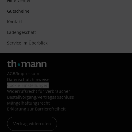
Hilfe-Center
Gutscheine
Kontakt
Ladengeschäft
Service im Überblick
AGB
/
Impressum
Datenschutzhinweise
Cookie-Einstellungen
Widerrufsrecht für Verbraucher
Bestellvorgang/Vertragsabschluss
Mängelhaftungsrecht
Erklärung zur Barrierefreiheit
Vertrag widerrufen