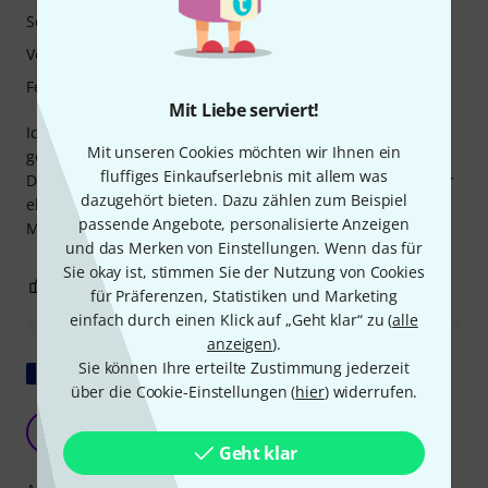
Sound
Verarbeitung
Features
Mit Liebe serviert!
Ich hab diese Harp nur für einen speziellen zweck
Mit unseren Cookies möchten wir Ihnen ein
gebraucht, deswegen wurde sich auch nicht viel gespielt.
fluffiges Einkaufserlebnis mit allem was
Der kurzen Eindruck, den ich davon habe, ist tadellos. Aber
dazugehört bieten. Dazu zählen zum Beispiel
eben zu wenig gespielt, um wirklich eine aussagekräftige
passende Angebote, personalisierte Anzeigen
Meinung zu bilden.
und das Merken von Einstellungen. Wenn das für
Sie okay ist, stimmen Sie der Nutzung von Cookies
0
2
BEWERTUNG MELDEN
für Präferenzen, Statistiken und Marketing
einfach durch einen Klick auf „Geht klar“ zu (
alle
anzeigen
).
Sie können Ihre erteilte Zustimmung jederzeit
Original zeigen
über die Cookie-Einstellungen (
hier
) widerrufen.
Irisch spielen
G
GuyF 20.08.2014
Geht klar