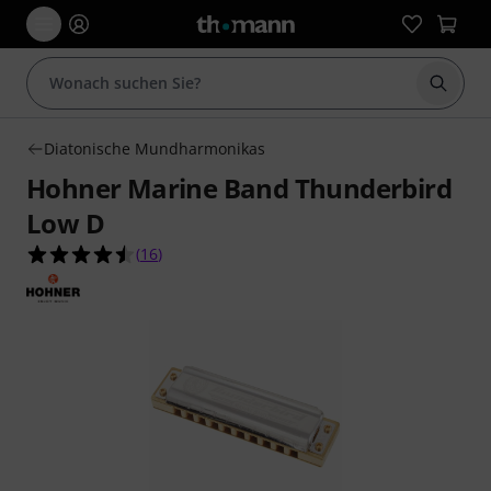
Suche 
Diatonische Mundharmonikas
Hohner Marine Band Thunderbird
Low D
4.5 von 5 Sternen aus 16 Kundenbewertungen
(
16
)