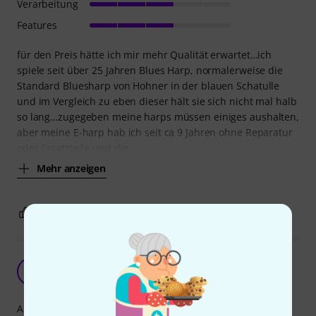
Verarbeitung
Features
für den Preis hätte ich mir mehr Qualität erwartet…ich
spiele seit über 25 Jahren Blues Harp, normalerweise die
Standard Bluesharp von Hohner in der blauen Schatulle
und im Vergleich zu eben dieser hält sie sich nicht mal halb
so lang…zugegeben meine harps müssen einiges aushalten,
aber meine E-harp hab ich seit ca 9 Jahren ohne Reparatur
oder Ersatzteile und die
Mehr anzeigen
0
1
BEWERTUNG MELDEN
Alles gut
A
Anonym 05.08.2014
Ansprache