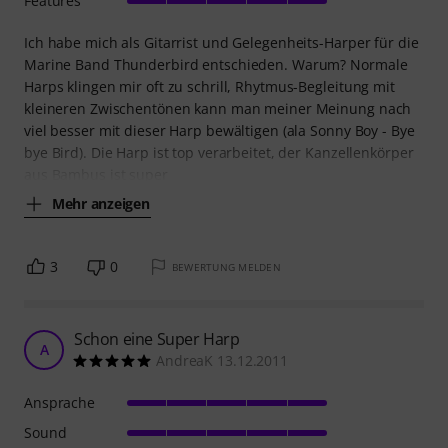
Features
Ich habe mich als Gitarrist und Gelegenheits-Harper für die
Marine Band Thunderbird entschieden. Warum? Normale
Harps klingen mir oft zu schrill, Rhytmus-Begleitung mit
kleineren Zwischentönen kann man meiner Meinung nach
viel besser mit dieser Harp bewältigen (ala Sonny Boy - Bye
bye Bird). Die Harp ist top verarbeitet, der Kanzellenkörper
aus Bambus ist super
Mehr anzeigen
3
0
BEWERTUNG MELDEN
Schon eine Super Harp
A
AndreaK 13.12.2011
Ansprache
Sound