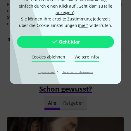
Platz im Klangbild einplanen. Aber der Klang ist warm, und
einfach durch einen Klick auf „Geht klar“ zu (
alle
die Anschläge sind klar und knackig. Die tiefen
anzeigen
).
Stimmzungen knarren nicht. Ich bin sehr zufrieden mit
Sie können Ihre erteilte Zustimmung jederzeit
meinem Kauf.
über die Cookie-Einstellungen (
hier
) widerrufen.
1
0
BEWERTUNG MELDEN
Geht klar
Cookies ablehnen
Weitere Infos
Alle Bewertungen lesen
·
Impressum
Datenschutzhinweise
Schon gewusst?
Alle
Ratgeber