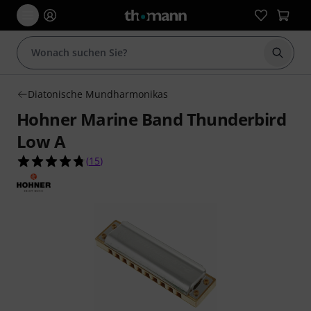
Suche 
Diatonische Mundharmonikas
Hohner Marine Band Thunderbird
Low A
4.7 von 5 Sternen aus 15 Kundenbewertungen
(
15
)