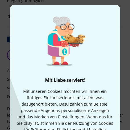
biegen gut möglich.
2
0
BEWERTUNG MELDEN
Original zeigen
Hübsch
E
Eric672 25.09.2011
Ansprache
Sound
Mit Liebe serviert!
Verarbeitung
Mit unseren Cookies möchten wir Ihnen ein
Features
fluffiges Einkaufserlebnis mit allem was
dazugehört bieten. Dazu zählen zum Beispiel
Dieses Instrument ist empfindlich und lässt sich nicht so
passende Angebote, personalisierte Anzeigen
leicht verstärken. Man muss es vor dem Spielen mit höherer
und das Merken von Einstellungen. Wenn das für
Lautstärke erst einspielen. Der Klang ist nicht mit dem einer
Sie okay ist, stimmen Sie der Nutzung von Cookies
Gitarre der F-Serie vergleichbar. Man muss im Mix etwas
für Präferenzen, Statistiken und Marketing