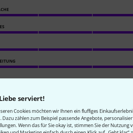
ACHE
ES
EITUNG
Liebe serviert!
seren Cookies möchten wir Ihnen ein fluffiges Einkaufserlebn
n. Dazu zählen zum Beispiel passende Angebote, personalisie
llungen. Wenn das für Sie okay ist, stimmen Sie der Nutzung 
tiken und Marketing einfach durch einen Klick auf „Geht klar“ z