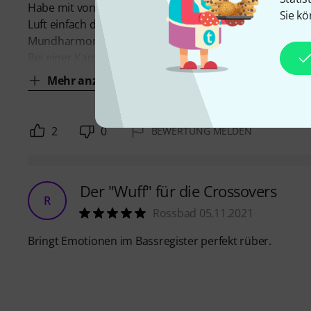
Habe mit von dieser Diatonischen mehr erwartet, die ti
Sie kö
Luft einfach durchgeht. Im mittleren und hohen Tonberei
Mundharmonikas auch.
Bei einer Kanzelle kam leider kein Ton raus und auch 
Mehr anzeigen
2
0
BEWERTUNG MELDEN
Der "Wuff" für die Crossovers
R
Rossbad 05.11.2021
Bringt Emotionen im Bassregister perfekt rüber.