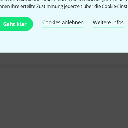
efen Töne sind sehr schwach und man hat das Gefühl das sehr
nnen Ihre erteilte Zustimmung jederzeit über die Cookie-Einst
ch ist sie nicht besser oder schlechter wie andere
Cookies ablehnen
Weitere Infos
nach 2x retour schicken kommt nur ein schwacher Klang aus d
Geht klar