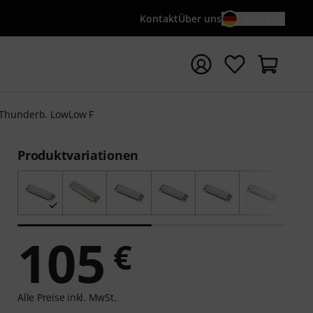
Kontakt
Über uns
DE / €
e mit Suchwort {searchTerm} starten
Thunderb. LowLow F
Produktvariationen
105
€
Alle Preise inkl. MwSt.