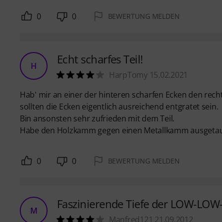
0
0
BEWERTUNG MELDEN
Echt scharfes Teil!
H
HarpTomy 15.02.2021
Hab' mir an einer der hinteren scharfen Ecken den recht
sollten die Ecken eigentlich ausreichend entgratet sein.
Bin ansonsten sehr zufrieden mit dem Teil.
Habe den Holzkamm gegen einen Metallkamm ausgetauscht
0
0
BEWERTUNG MELDEN
Faszinierende Tiefe der LOW-LOW
M
Manfred121 21.09.2012