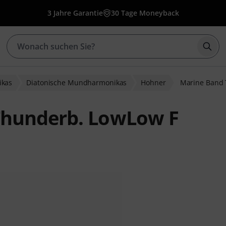
3 Jahre Garantie
30 Tage Moneyback
Such
kas
Diatonische Mundharmonikas
Hohner
Marine Band 
Thunderb. LowLow F
ewertungen