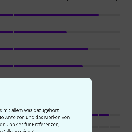
is mit allem was dazugehört
Ansprache
rte Anzeigen und das Merken von
von Cookies für Präferenzen,
Sound
u (
alle anzeigen
).