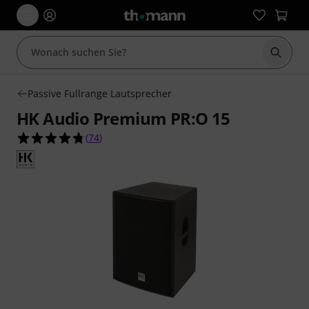
Suche 
Passive Fullrange Lautsprecher
HK Audio Premium PR:O 15
4.8 von 5 Sternen aus 74 Kundenbewertungen
(
74
)