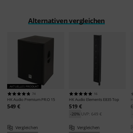
Alternativen vergleichen
AKTUELLES PRODUKT
74
16
HK Audio
Premium PR:O 15
HK Audio
Elements E835 Top
H
549 €
519 €
-20%
UVP: 649 €
Vergleichen
Vergleichen