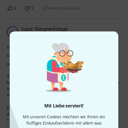
6
2
BEWERTUNG MELDEN
Super Klangwerkzeuge
M
Music 18.10.2009
Features
Sound
Verarbeitung
Als ich mir vor einem Monat meine neuen Lautsprecher
kaufte, dachte ich, ich würde mich ein bisschen verbessern
zu meinen alten Opera 405. Als sie dann bei mir ankamen
war ich verblüfft.
Mit Liebe serviert!
Eindruck:
Äußerlich machen die Lautsprecher wirklich was her. Die
Mit unseren Cookies möchten wir Ihnen ein
hochwertige Beschichtung sorgt für einen guten Halt. Die
fluffiges Einkaufserlebnis mit allem was
Griffe sind wirklich sehr angenehm. Und für