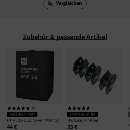
Vergleichen
Zubehör & passende Artikel
18
5
PASST GARANTIERT
PASST GARANTIERT
HK Audio
Dust Cover PR:O 15D
HK Audio
AP-8 Set
P
44 €
55 €