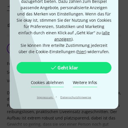
dazugehört bieten. Dazu zählen zum Beispiel
Mehr anzeigen
passende Angebote, personalisierte Anzeigen
und das Merken von Einstellungen. Wenn das für
Sie okay ist, stimmen Sie der Nutzung von Cookies
6
1
BEWERTUNG MELDEN
für Präferenzen, Statistiken und Marketing
einfach durch einen Klick auf „Geht klar“ zu (
alle
anzeigen
).
Top Sound
Sie können Ihre erteilte Zustimmung jederzeit
M
über die Cookie-Einstellungen (
hier
) widerrufen.
Michael866 10.11.2009
Features
Geht klar
Sound
Verarbeitung
Cookies ablehnen
Weitere Infos
Die HK Audio Premium PR:O 15 ist so ziemlich die beste Box,
·
Impressum
Datenschutzhinweise
die man für den Preis bekommt. Sie ist soundlich im
Profibereich anzusiedeln. Alle Eigenschaften sind auf einen
reibungslosen, praktischen Liveeinsatz zugeschnitten. Der
Aufbau ist extrem robust und platzsparend, dabei ist das
Gewicht so gering, dass sie von einer Person noch gut