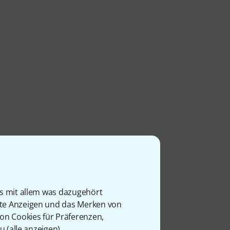
n
is mit allem was dazugehört
rte Anzeigen und das Merken von
von Cookies für Präferenzen,
u (
alle anzeigen
).