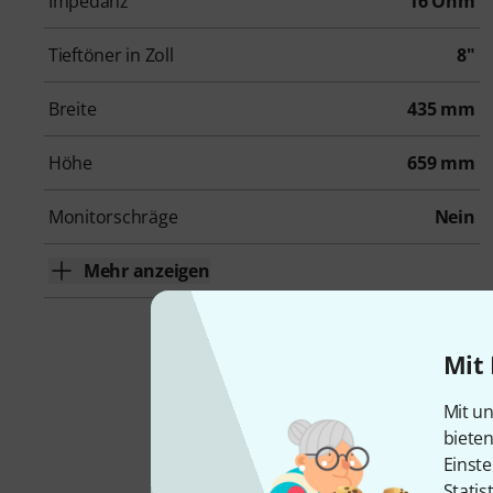
Impedanz
16 Ohm
Tieftöner in Zoll
8"
Breite
435 mm
Höhe
659 mm
Monitorschräge
Nein
Mehr anzeigen
Mit 
Mit un
biete
Einste
Statis