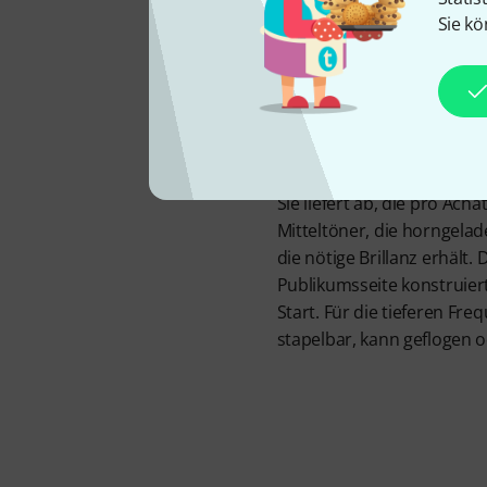
S
Sie kö
Sie liefert ab, die pro Ac
Mitteltöner, die horngela
die nötige Brillanz erhält.
Publikumsseite konstruiert
Start. Für die tieferen Fr
stapelbar, kann geflogen od