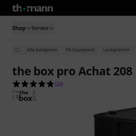
Shop
Service
Alle Kategorien
PA-Equipment
Lautsprecher
the box pro Achat 208
4.8 von 5 Sternen aus 24 Kundenb
(
24
)