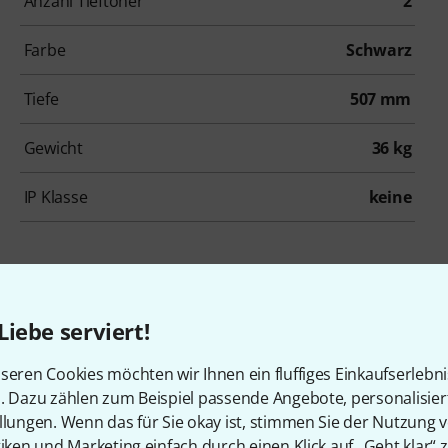
Anzahl Tieftöner
2
Farbe
Schwarz
Tiefe
507 mm
Gewicht
36 kg
IP Klasse
keine
Liebe serviert!
Mengen a
seren Cookies möchten wir Ihnen ein fluffiges Einkaufserlebn
n. Dazu zählen zum Beispiel passende Angebote, personalisie
llungen. Wenn das für Sie okay ist, stimmen Sie der Nutzung 
tiken und Marketing einfach durch einen Klick auf „Geht klar“ z