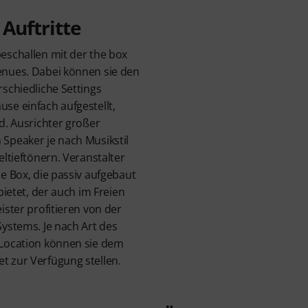
 Auftritte
eschallen mit der the box
enues. Dabei können sie den
schiedliche Settings
se einfach aufgestellt,
d. Ausrichter großer
Speaker je nach Musikstil
eltieftönern. Veranstalter
e Box, die passiv aufgebaut
bietet, der auch im Freien
ister profitieren von der
ystems. Je nach Art des
 Location können sie dem
 zur Verfügung stellen.