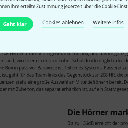
challdru
nnen Ihre erteilte Zustimmung jederzeit über die Cookie-Einst
Cookies ablehnen
Weitere Infos
Geht klar
hat 208 HR der Thomann-Eigenmarke the box, und das im ganz g
den sind, wird hier ein enorm hoher Schalldruck möglich, der 
 Die Box in passiver Bauweise ist Teil eines Systems. Passend zu
 ist, geht für das Team links das Gegenstück zur 208 HR, die 
equenzen steht eine große Auswahl an Mitteltieftönern bereit. D
er mit Zubehör, das separat erhältlich ist, auf ein Stativ gese
Die Hörner mark
Bis zu 136dB erreicht der pr