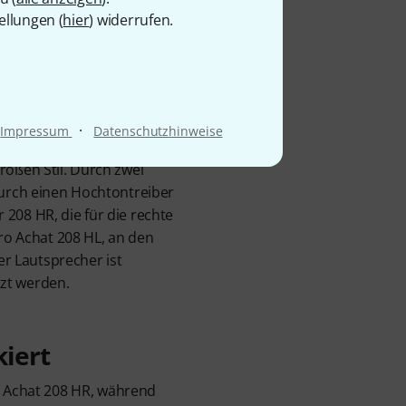
ck
ellungen (
hier
) widerrufen.
·
Impressum
Datenschutzhinweise
roßen Stil. Durch zwei
durch einen Hochtontreiber
r 208 HR, die für die rechte
pro Achat 208 HL, an den
er Lautsprecher ist
tzt werden.
iert
o Achat 208 HR, während