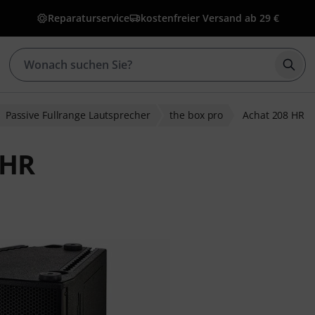
Reparaturservice
kostenfreier Versand ab 29 €
Such
Passive Fullrange Lautsprecher
the box pro
Achat 208 HR
 HR
ewertungen