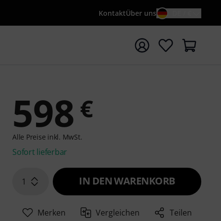
Kontakt
Über uns
DE / €
e mit Suchwort {searchTerm} starten
598
€
Alle Preise inkl. MwSt.
Sofort lieferbar
IN DEN WARENKORB
1
Merken
Vergleichen
Teilen