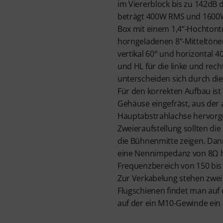
im Viererblock bis zu 142dB d
beträgt 400W RMS und 1600W 
Box mit einem 1,4“-Hochtont
horngeladenen 8“-Mitteltöne
vertikal 60° und horizontal 4
und HL für die linke und rech
unterscheiden sich durch di
Für den korrekten Aufbau ist
Gehäuse eingefräst, aus der 
Hauptabstrahlachse hervorgeh
Zweieraufstellung sollten die
die Bühnenmitte zeigen. Dan
eine Nennimpedanz von 8Ω h
Frequenzbereich von 150 bis 
Zur Verkabelung stehen zwei 
Flugschienen findet man auf 
auf der ein M10-Gewinde ein