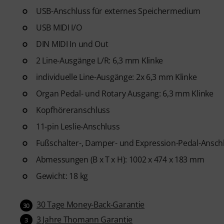
USB-Anschluss für externes Speichermedium
USB MIDI I/O
DIN MIDI In und Out
2 Line-Ausgänge L/R: 6,3 mm Klinke
individuelle Line-Ausgänge: 2x 6,3 mm Klinke
Organ Pedal- und Rotary Ausgang: 6,3 mm Klinke
Kopfhöreranschluss
11-pin Leslie-Anschluss
Fußschalter-, Damper- und Expression-Pedal-Ansch
Abmessungen (B x T x H): 1002 x 474 x 183 mm
Gewicht: 18 kg
30 Tage Money-Back-Garantie
30
3 Jahre Thomann Garantie
3