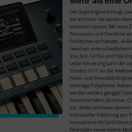
Mehr als eine O
Die Orgel-Engine erzeugt Low
die sich über die beiden Manu
ansteuern lassen. Mit neun Z
Percussion und Overdrive sin
Funktionen vorhanden. Auße
zwischen unterschiedliche
Vox, Ace, Farfisa und Pipe Or
Leslie-Steuerung kann der op
Schalter CU-1 an das Keyboa
Piano- und Ensemble-Engines 
stimmige Polyphonie. Neben 
werden weitere gängige Tas
Ensemble liefert Streicher, 
u.ä.. Beide Sektionen können 
individueller Editierung pro
monophone VA-Synth besitzt 
Filtertypen sowie eigene Mod