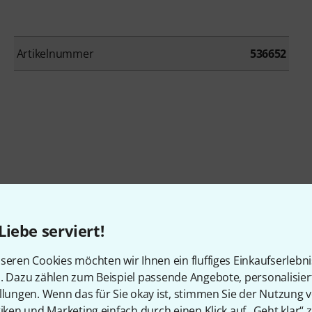
Artikelnummer
536652
mond-P
Liebe serviert!
 zwei Et
seren Cookies möchten wir Ihnen ein fluffiges Einkaufserlebn
n. Dazu zählen zum Beispiel passende Angebote, personalisie
llungen. Wenn das für Sie okay ist, stimmen Sie der Nutzung 
tiken und Marketing einfach durch einen Klick auf „Geht klar“ z