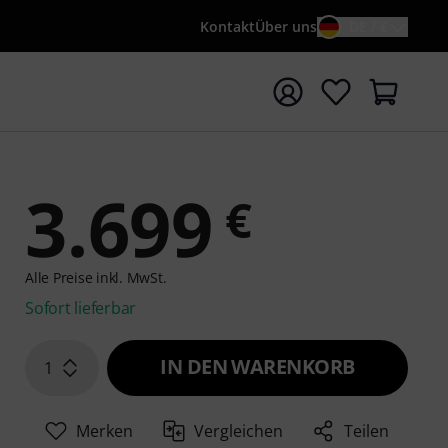
Kontakt
Über uns
DE / €
e mit Suchwort {searchTerm} starten
3.699
€
Alle Preise inkl. MwSt.
Sofort lieferbar
IN DEN WARENKORB
1
Merken
Vergleichen
Teilen