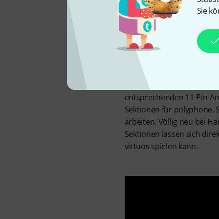
Sie kö
SKX Pro ist die zweimanual
den gängigsten Sounds für
Zusätzlich sind aber auch 
entwickeltes, digitales Les
entsprechenden 11-Pin-An
Sektionen für polyphone, 
arbeiten. Völlig neu bei H
Sektionen lassen sich dire
virtuos spielen kann.