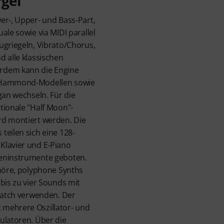
rgel
er-, Upper- und Bass-Part,
ale sowie via MIDI parallel
ugriegeln, Vibrato/Chorus,
d alle klassischen
rdem kann die Engine
n Hammond-Modellen sowie
gan wechseln. Für die
tionale "Half Moon"-
rd montiert werden. Die
teilen sich eine 128-
Klavier und E-Piano
teninstrumente geboten.
Chöre, polyphone Synths
bis zu vier Sounds mit
 Patch verwenden. Der
mehrere Oszillator- und
ulatoren. Über die