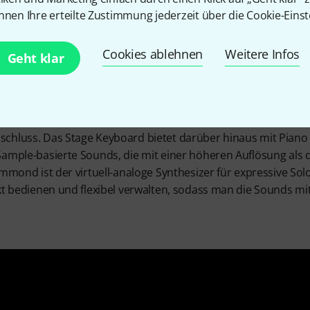
nnen Ihre erteilte Zustimmung jederzeit über die Cookie-Einst
Cookies ablehnen
Weitere Infos
Geht klar
ige Version des Stage Keyboards SK Pro. Es verfügt über vier
 Pop, Rock und Jazz. Die Engine der Zugriegel-Orgel basiert 
Modelle von Transistor-Orgeln und eine Pfeifenorgel verfügba
lie integriert, aber wer Wert auf ein echtes Leslie legt, findet 
schluss. Das Stage Keyboard bietet darüber hinaus mit Pian
Sample-basierte Sounds, die mit einer höheren Auflösung als 
ammond ist der virtuell-analoge Synthesizer für expressive Solo
kt bedienen und flexibel verwalten, sodass man die Sounds mit