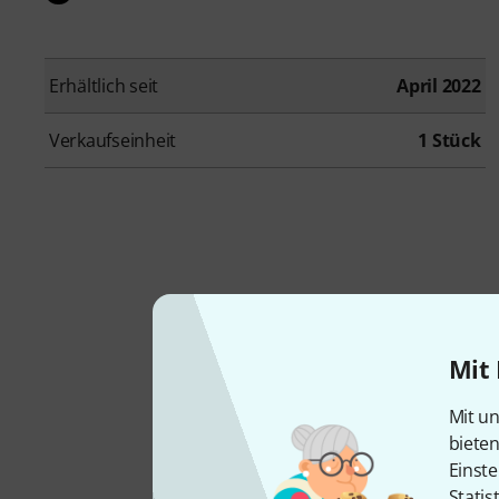
Erhältlich seit
April 2022
Verkaufseinheit
1 Stück
Ham
Mit 
auf
Mit un
biete
Einste
Statis