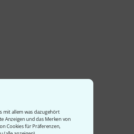
ower
agen
is mit allem was dazugehört
rte Anzeigen und das Merken von
von Cookies für Präferenzen,
u (
alle anzeigen
).