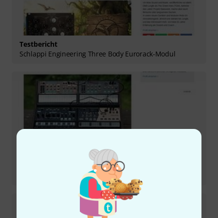
Testbericht
Schlappi Engineering Three Body Eurorack-Modul
Testbericht
Sequenz Volca Rack