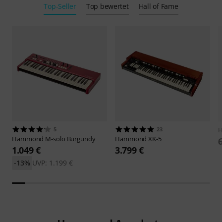
Top-Seller
Top bewertet
Hall of Fame
5
23
Hammond
M-solo Burgundy
Hammond
XK-5
1.049 €
3.799 €
-13%
UVP: 1.199 €