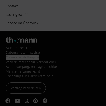
Kontakt
Ladengeschäft
Service im Überblick
AGB
/
Impressum
Datenschutzhinweise
Cookie-Einstellungen
Widerrufsrecht für Verbraucher
Bestellvorgang/Vertragsabschluss
Mängelhaftungsrecht
Erklärung zur Barrierefreiheit
Vertrag widerrufen