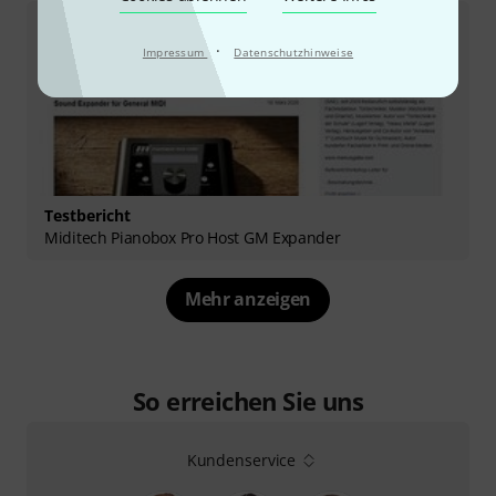
·
Impressum
Datenschutzhinweise
Testbericht
Miditech Pianobox Pro Host GM Expander
Mehr anzeigen
So erreichen Sie uns
Kundenservice