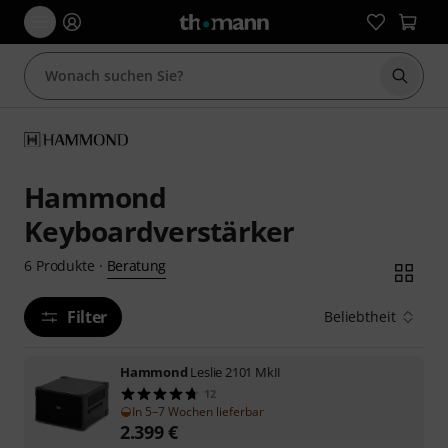
Suche 
Hammond
Keyboardverstärker
Beratung
6
Produkte
·
Filter
Beliebtheit
Hammond
Leslie 2101 MkII
12
In 5–7 Wochen lieferbar
2.399
€