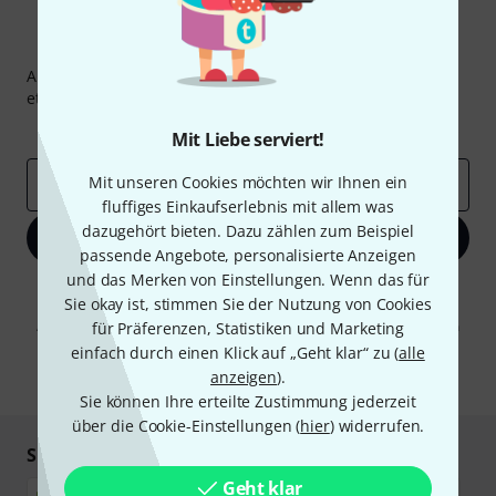
Thomann Newsletter
Abonniere den Thomann Newsletter und gewinne mit
etwas Glück einen von
50 Gutscheinen
über jeweils
50€
!
Inspirierende Beiträge
Deals
Thomann Insights
Mit Liebe serviert!
Mit unseren Cookies möchten wir Ihnen ein
E-Mail-Adresse
*
fluffiges Einkaufserlebnis mit allem was
dazugehört bieten. Dazu zählen zum Beispiel
Jetzt anmelden
passende Angebote, personalisierte Anzeigen
und das Merken von Einstellungen. Wenn das für
Mit Klick auf „Jetzt anmelden“ stimmen Sie dem Erhalt von E-Mail-
Sie okay ist, stimmen Sie der Nutzung von Cookies
Werbung und einer Messung des E-Mail-Nutzungsverhaltens zu. Die
Abmeldung ist jederzeit möglich. Weitere Informationen finden Sie in
für Präferenzen, Statistiken und Marketing
unseren
Datenschutzhinweisen
.
einfach durch einen Klick auf „Geht klar“ zu (
alle
anzeigen
).
* Pflichtfeld
Sie können Ihre erteilte Zustimmung jederzeit
über die Cookie-Einstellungen (
hier
) widerrufen.
Sicher einkaufen & bezahlen
Geht klar