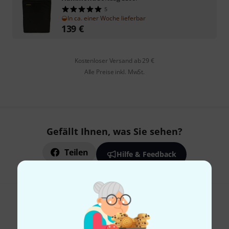
5
In ca. einer Woche lieferbar
139
€
Kostenloser Versand ab 29 €
Alle Preise inkl. MwSt.
Gefällt Ihnen, was Sie sehen?
Teilen
Hilfe & Feedback